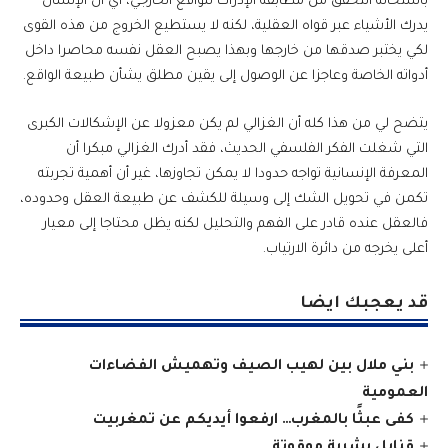
باستحالة التحقق من مطابقة الإدراك للواقع الخارجي، أي أن الإنسان
يدرك الأشياء عبر قواه العقلية، لكنه لا يستطيع الخروج من هذه القوى
لكي يختبر صدقها من خارجها وبهذا يصبح العقل نفسه محاصرا داخل
أدواته الخاصة وعاجزا عن الوصول إلى يقين مطلق يشأن طبيعة الواقع.
يتضح لي من هذا كله أن الغزالي لم يكن معزولا عن الإشكالات الكبرى
التي شغلت الفكر الفلسفي الحديث، فقد أدرك الغزالي مبكرا أن
المعرفة الإنسانية تواجه حدودا لا يمكن تجاوزها، غير أن أهمية تجربته
تكمن في تحويل الشك إلى وسيلة للكشف عن طبيعة العقل وحدوده،
فالعقل عنده قادر على الفهم والتحليل لكنه يظل محتاجا إلى معيار
أعلى يخرجه من دائرة الارتياب.
قد يعجبك ايضا
بني ملال بين لهيب الصيف وتهميش الفضاءات
العمومية
كفى عبثًا بالمغرب… ارفعوا أيديكم عن تمغربيت
قنابل بشرية موقوتة