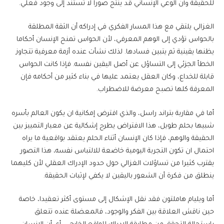
للحقيقة وأن الوعي الإنساني قد ينتج صورا لا تستند إلى وجود فعلي.
الغزالي يلتقي مع هذا المسار الفكري في إدراكه أن الثقة المطلقة
بالحواس تؤدي إلى الوهم المعرفي، لأن الحواس تمنح الإنسان أحكاما
يظنها يقينية ثم يتبين فسادها. لذلك نشأت عنده أزمة معرفية تتجاوز
الخطأ الجزئي إلى التساؤل عن أصل اليقين نفسه. فإذا كانت الحواس
قابلة للخداع، وكان العقل يعتمد عليها في بناء كثير من أحكامه فإن
المعرفة كلها تصبح معرضة للاضطراب.
أما في مقاربة بتراند راسل، والذي افترض إمكانية ان يكون العالم بأسره
شبيها بحلم طويل، هذا الافتراض يطرح إشكالية عن معيار التمييز بين
الحقيقة والوهم، فإذا كان الإنسان أثناء الحلم يعتقد بواقعية ما يراه
احتمال ان تكون التجربة اليومية خاضعة للالتباس نفسه، هذا التصور
يقترب كثيرا من تساؤلات الغزالي حول حدود الإدراك العقلي لأن كليهما
ينطلق من فكرة أن الشعور باليقين لا يكفي لإثبات الحقيقة.
أما ويليام هاملتون فقد نقل الإشكال إلى مستوى أكثر تعقيدا، خاصة
حين ناقش العلاقة بين الفكر والوجود، فالمعضلة عنده تتعلق