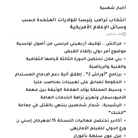
أخبار شعبية
انتخاب ترامب رئيسا للولايات المتحدة حسب
وسائل الإعلام الأمريكية
منذ سنتين
مراكش .. توقيف أربعيني فرنسي من أصول تونسية
موضوع أمر دولي بإلقاء القبض
بني ملال تحتضن الدورة الثالثة لأيامها الثقافية
والفنية والرياضية
برنامج “أوراش 2”.. إطلاق آلية دعم الإدماج المستدام
الحكومة تصادق على تعيينات بمناصب عليا
وسيط المملكة يؤكد العلاقة الوثيقة بين مهمة
الأمبودسمان وتعزيز نزاهة الخدمات العامة
الرشيدية.. شجار شخصين ينتهي بالقتل في جماعة
“الخنك”
أكادير تحتضن فعاليات النسخة 15 لمهرجان إسني ن
ورغ الدولي للفيلم الأمازيغي
عزل عون سلطة بأفورار