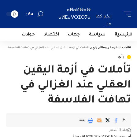
ⴰⵍⴰⵍⴱⴰⴱ
Aa
الخبر كما
ⴰⵍⵎⴰⵖⵔⵉⴱⵢⴰ
هو...
الرئيسية
سياسة
جهات
اقتصاد
حوادث
الألباب المغربية
>
Blog
>
رأي
>
تأملات في أزمة اليقين العقلي عند الغزالي في تهافت الفلاسفة
رأي
تأملات في أزمة اليقين
العقلي عند الغزالي في
تهافت الفلاسفة
منذ 3 أشهر
آخر تحديث: 2026/05/16 at 6:28 مساءً