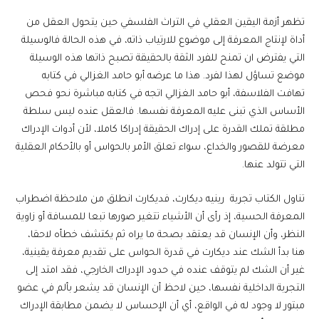
تظهر أزمة اليقين العقلي في التراث الفلسفي حين يتحول العقل من
أداة لإنتاج المعرفة إلى موضوع للارتياب ذاته، في هذه الحالة فالوسيلة
التي يفترض ان تمنح للفرد الثقة بالحقيقة تصبح ذاتها هذه الوسيلة
موضع تساؤل لهذا لفرد. هذا ما عرضه أبو حامد الغزالي في كتابه
تهافت الفلاسفة، أبو حامد الغزالي اتجه في كتابه مباشرة نحو فحص
الأساس الذي تبنى عليه المعرفة نفسها. فالعقل عنده ليس سلطة
مطلقة تملك القدرة على إدراك الحقيقة إدراكا كاملا، لأن أدوات الإدراك
معرضة للقصور والخداع، سواء تعلق الأمر بالحواس أو بالأحكام العقلية
التي تتولد عنها.
تناول الكتاب تجربة رينيه ديكارت، فديكارت انطلق من ملاحظة اضطراب
المعرفة الحسية، إذ رأى أن الأشياء تتغير صورها تبعا للمسافة أو زاوية
النظر، وأن الإنسان قد يعتقد بصحة ما يراه ثم يكتشف خطأه لاحقا،
هنا بدأ الشك عند ديكارت في قدرة الحواس على تقديم معرفة يقينية،
غير أن الشك لم يتوقف عنده في حدود الإدراك الخارجي، فقد امتد إلى
التجربة الداخلية نفسها، حين لاحظ أن الإنسان قد يشعر بألم في عضو
مبتور لا وجود له في الواقع، أي أن الإحساس لا يضمن مطابقة الإدراك