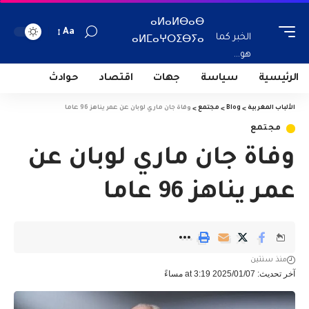
ⴰⵍⴰⵍⴱⴰⴱ
Aa
الخبر كما
ⴰⵍⵎⴰⵖⵔⵉⴱⵢⴰ
هو...
الرئيسية
سياسة
جهات
اقتصاد
حوادث
الألباب المغربية
>
Blog
>
مجتمع
>
وفاة جان ماري لوبان عن عمر يناهز 96 عاما
مجتمع
وفاة جان ماري لوبان عن
عمر يناهز 96 عاما
منذ سنتين
آخر تحديث: 2025/01/07 at 3:19 مساءً