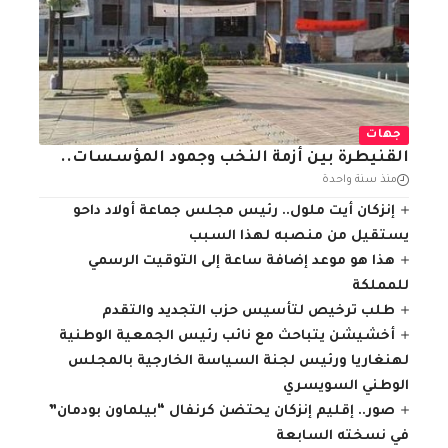
جهات
القنيطرة بين أزمة النخب وجمود المؤسسات..
منذ سنة واحدة
إنزكان أيت ملول.. رئيس مجلس جماعة أولاد داحو
يستقيل من منصبه لهذا السبب
هذا هو موعد إضافة ساعة إلى التوقيت الرسمي
للمملكة
طلب ترخيص لتأسيس حزب التجديد والتقدم
أخشيشن يتباحث مع نائب رئيس الجمعية الوطنية
لهنغاريا ورئيس لجنة السياسة الخارجية بالمجلس
الوطني السويسري
صور.. إقليم إنزكان يحتضن كرنفال “بيلماون بودمان”
في نسخته السابعة