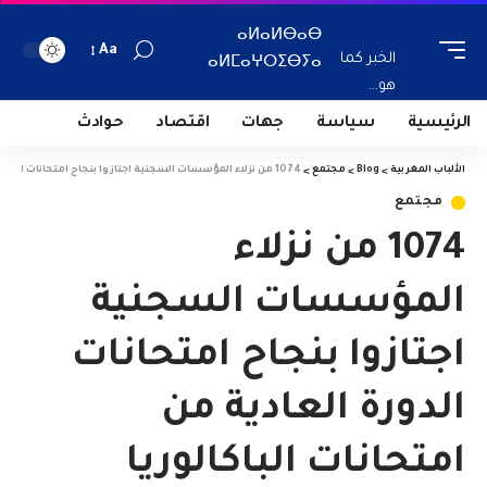
ⴰⵍⴰⵍⴱⴰⴱ
Aa
الخبر كما
ⴰⵍⵎⴰⵖⵔⵉⴱⵢⴰ
هو...
الرئيسية
سياسة
جهات
اقتصاد
حوادث
الألباب المغربية
>
Blog
>
مجتمع
>
1074 من نزلاء المؤسسات السجنية اجتازوا بنجاح امتحانات الدورة العادية من امتحانات الباكالوريا
مجتمع
1074 من نزلاء
المؤسسات السجنية
اجتازوا بنجاح امتحانات
الدورة العادية من
امتحانات الباكالوريا