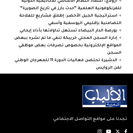
أزولاي: اعتماد النظام الأساسي للأكاديمية الدولية
للفرنكوفونية العلمية “حدث بارز في تاريخ الصويرة”
استراتيجية الجيل الأخضر: إطلاق مشاريع للفلاحة
التضامنية بإقليمي اليوسفية وآسفي
بورصة الدار البيضاء تستهل تداولاتها بأداء إيجابي
إدارة السجن المحلي خريبكة تنفي ما تم نشره ببعض
المواقع الإلكترونية بخصوص تصرفات بعض موظفي
السجن
الدشيرة تحتضن فعاليات الدورة 11 للمهرجان الوطني
لفن الروايس
تجدنا على مواقع التواصل الاجتماعي