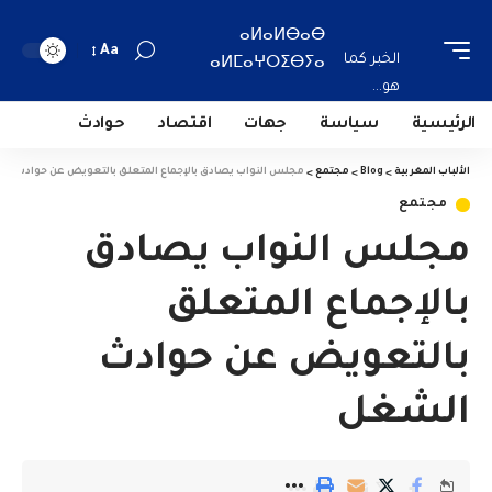
ⴰⵍⴰⵍⴱⴰⴱ
Aa
الخبر كما
ⴰⵍⵎⴰⵖⵔⵉⴱⵢⴰ
هو...
الرئيسية
سياسة
جهات
اقتصاد
حوادث
الألباب المغربية
>
Blog
>
مجتمع
>
مجلس النواب يصادق بالإجماع المتعلق بالتعويض عن حوادث ال
مجتمع
مجلس النواب يصادق
بالإجماع المتعلق
بالتعويض عن حوادث
الشغل