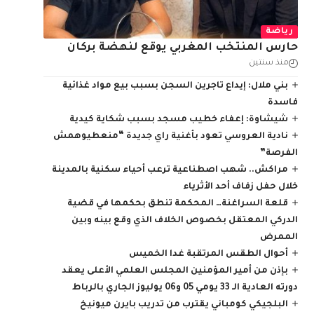
رياضة
حارس المنتخب المغربي يوقع لنهضة بركان
منذ سنتين
بني ملال: إيداع تاجرين السجن بسبب بيع مواد غذائية
فاسدة
شيشاوة: إعفاء خطيب مسجد بسبب شكاية كيدية
نادية العروسي تعود بأغنية راي جديدة “منعطيوهمش
الفرصة”
مراكش.. شهب اصطناعية ترعب أحياء سكنية بالمدينة
خلال حفل زفاف أحد الأثرياء
قلعة السراغنة… المحكمة تنطق بحكمها في قضية
الدركي المعتقل بخصوص الخلاف الذي وقع بينه وبين
الممرض
أحوال الطقس المرتقبة غدا الخميس
بإذن من أمير المؤمنين المجلس العلمي الأعلى يعقد
دورته العادية الـ 33 يومي 05 و06 يوليوز الجاري بالرباط
البلجيكي كومباني يقترب من تدريب بايرن ميونيخ