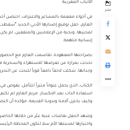
الألباب المغربية
نشر
في أجواء مفعمة بالمشاعر والاعتراف، احتضن أحد
العازم، حفل توقيع إصدارها الأدبي الجديد “سقطت م
لمحبيها، ونخبة من الإعلاميين والمثقفين، لم يكن 
إنسانية ملهمة.
بصراحتها المعهودة، تقاسمت العازم مع الحضور
تحدثت بمرارة عن تعرضها للاستهزاء والسخرية 
وجدانها، شكلت لاحقاً دافعاً قوياً للبحث عن التحر
الكتاب، الذي يحمل عنواناً مثيراً للتأمل، يغوص 
استعادة الذات بعد الانكسار. مريم العازم لم تكت
وكيف يختزن آلامنا وندوبنا القديمة، مؤكدة أن الت
وشهد الحفل نقاشات غنية عبّر من خلالها الحاضرون
واختيارها لمدينتها الأم سلا لتكون المحطة الرئيس