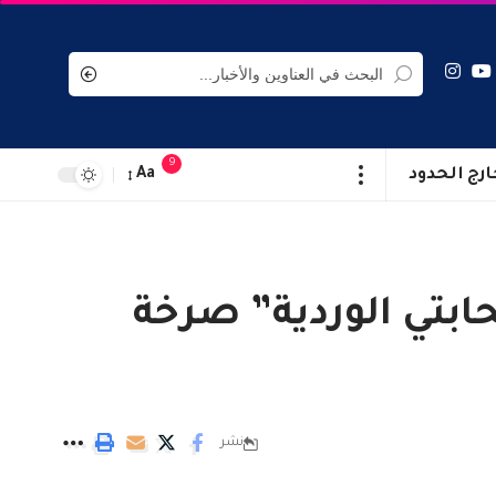
9
ارج الحدود
Aa
بتي الوردية” صرخة
نشر