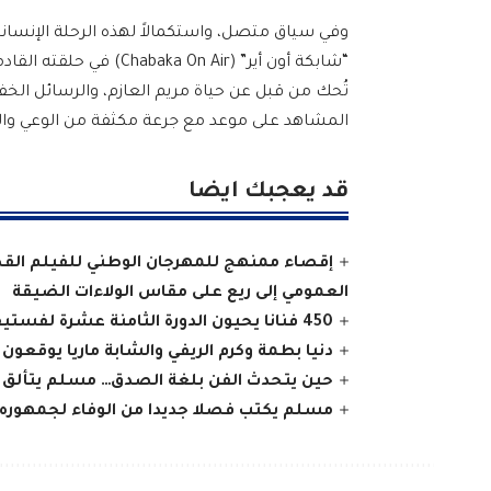
وفي سياق متصل، واستكمالاً لهذه الرحلة الإنسانية
“شابكة أون أير” ( Air
تُحك من قبل عن حياة مريم العازم، والرسائل الخ
المشاهد على موعد مع جرعة مكثفة من الوعي والت
قد يعجبك ايضا
إقصاء ممنهج للمهرجان الوطني للفيلم القصي
العمومي إلى ريع على مقاس الولاءات الضيقة
450 فنانا يحيون الدورة الثامنة عشرة لفستيفال تيفاوين بتافراوت وأملن
دنيا بطمة وكرم الريفي والشابة ماريا يوقعون على ختام ناجح للدور
حين يتحدث الفن بلغة الصدق… مسلم يتألق ف
مسلم يكتب فصلا جديدا من الوفاء لجمهوره 