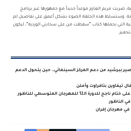
، ضربت مريم العازم موعداً جديداً مع جمهورها عبر برنامج
Chabaka On) في حلقته القادمة. وستسلط هذه الحلقة الضوء بشكل أعمق على تفاصيل لم
فية التي يحملها كتاب “سقطت من على سحابتي الوردية”، ليكون
حفيز.
ر ببرشيد من دعم المركز السينمائي.. حين يتحول الدعم
ة الـ12 للمهرجان المتوسطي للناظور
ي الناظور
في مهرجان إفران