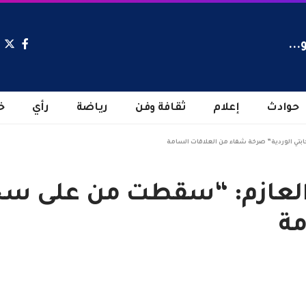
...
حوادث
إعلام
ثقافة وفن
رياضة
رأي
خ
بتي الوردية” صرخة شفاء من العلاقات السامة
 العازم: “سقطت من على سحا
مة