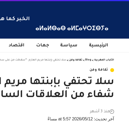
الخبر كما هو
ⴰⵍⴰⵍⴱⴰⴱ ⴰⵍⵎⴰⵖⵔⵉⴱⵢⴰ
الرئيسية
سياسة
جهات
اقتصاد
الألباب المغربية
>
Blog
>
ثقافة وفن
>
سلا تحتفي بإبنتها مريم العازم: “سقطت من على سحا
ثقافة وفن
سلا تحتفي بإبنتها مريم
شفاء من العلاقات السا
منذ 3 أشهر
آخر تحديث: 2026/05/12 at 5:57 مساءً