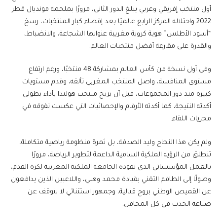
أول منتخب إفريقي وعربي يبلغ الدور الثاني، مرورًا بملحمة مونديال قطر
2022 واحتلاله المركز الرابع عالميًا بعد إقصاء كبار المنتخبات، رسخ
“أسود الأطلس” هوية كروية مغربية عنوانها الشجاعة، والانضباط،
والقدرة على مقارعة أفضل منتخبات العالم.
وفي أول نسخة من كأس العالم بمشاركة 48 منتخبًا، ورغم ارتفاع
مستوى المنافسة، واصل المنتخب المغربي تألقه، وقدم مستويات
كبيرة منذ دور المجموعات، قبل أن يزيح منتخب هولندا بأداء بطولي
أكدته النتيجة، كما أكدته الأرقام والإحصائيات التي عكست تفوقه في
مجريات اللقاء.
ولم يكن هذا النجاح وليد الصدفة، بل ثمرة منظومة رياضية متكاملة،
تنطلق من الرؤية الملكية السامية الداعمة لتطوير الرياضة، مرورًا
بالعمل المؤسساتي الذي تقوده الجامعة الملكية المغربية لكرة القدم،
وصولًا إلى الطاقم التقني بقيادة محمد وهبي، واللاعبين الذين يدافعون
عن القميص الوطني بروح قتالية، وجمهور استثنائي لا يتوقف عن
صناعة الحدث في كل المحافل.