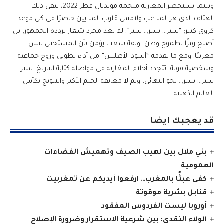
وبينما يستحضر المغاربة ملحمة مونديال قطر 2022، يبقى ذلك
الهتاف الذي هز الملاعب ولامس قلوب الملايين حاضرًا في كل موعد
كروي كبير: “سير… سير… سير”. لم يعد مجرد شعار يردده الجمهور، بل
أصبح رمزًا لطموح وطن، وثقة شعب يؤمن بأن المستحيل ليس
مغربيًا. ومع ما يقدمه “أسود الأطلس” من أداء بطولي وروح جماعية
وشخصية قوية، تتجدد أحلام المغاربة في مواصلة كتابة التاريخ. سير…
سير… سير… نحو النهائي، ولم لا معانقة الحلم الأكبر والتتويج بكأس
العالم الذهبية.
قد يعجبك ايضا
بني ملال بين لهيب الصيف وتهميش الفضاءات
العمومية
كفى عبثًا بالمغرب… ارفعوا أيديكم عن تمغربيت
قنابل بشرية موقوتة
أوروبا ليست الفردوس المفقود
الولاء النقدي: بين شرعية الاستقرار وضرورة الإصلاح