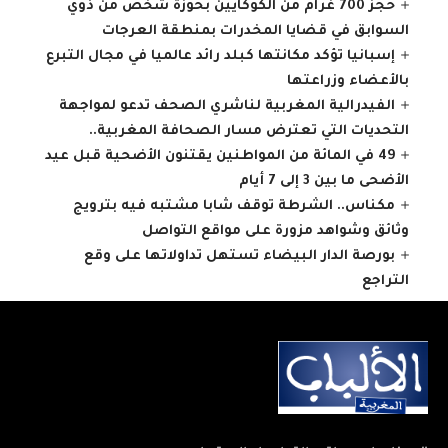
حجز 700 غرام من الكوكايين بحوزة شخص من ذوي
السوابق في قضايا المخدرات بمنطقة العرجات
إسبانيا تؤكد مكانتها كبلد رائد عالميا في مجال التبرع
بالأعضاء وزراعتها
الفيدرالية المغربية لناشري الصحف تدعو لمواجهة
التحديات التي تعترض مسار الصحافة المغربية..
49 في المائة من المواطنين يقتنون الأضحية قبل عيد
الأضحى ما بين 3 إلى 7 أيام
مكناس.. الشرطة توقف شابا مشتبه فيه بترويج
وثائق وشواهد مزورة على مواقع التواصل
بورصة الدار البيضاء تستهل تداولاتها على وقع
التراجع