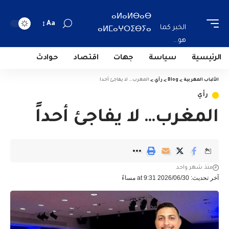
ⴰⵍⴰⵍⴱⴰⴱ
Aa
الخبر كما
ⴰⵍⵎⴰⵖⵔⵉⴱⵢⴰ
هو...
الرئيسية
سياسة
جهات
اقتصاد
حوادث
الألباب المغربية
>
Blog
>
رأي
>
المغرب… لا يفاجئ أحداً
رأي
المغرب… لا يفاجئ أحداً
منذ شهر واحد
آخر تحديث: 2026/06/30 at 9:31 مساءً