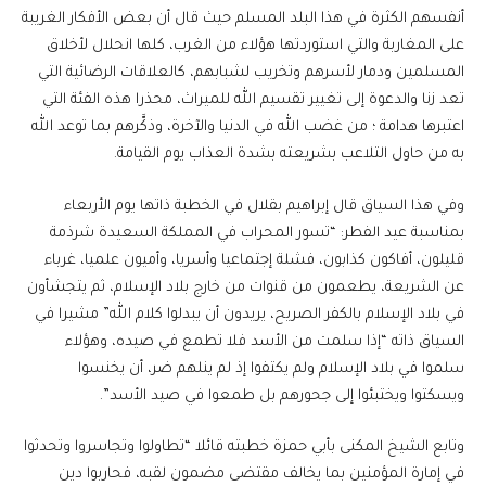
أنفسهم الكثرة في هذا البلد المسلم حيث قال أن بعض الأفكار الغريبة
على المغاربة والتي استوردتها هؤلاء من الغرب، كلها انحلال لأخلاق
المسلمين ودمار لأسرهم وتخريب لشبابهم، كالعلاقات الرضائية التي
تعد زنا والدعوة إلى تغيير تقسيم الله للميراث، محذرا هذه الفئة التي
اعتبرها هدامة ؛ من غضب الله في الدنيا والآخرة، وذكَّرهم بما توعد الله
به من حاول التلاعب بشريعته بشدة العذاب يوم القيامة.
وفي هذا السياق قال إبراهيم بقلال في الخطبة ذاتها يوم الأربعاء
بمناسبة عيد الفطر: “تسور المحراب في المملكة السعيدة شرذمة
قليلون، أفاكون كذابون، فشلة إجتماعيا وأسريا، وأميون علميا، غرباء
عن الشريعة، يطعمون من قنوات من خارج بلاد الإسلام، ثم يتجشأون
في بلاد الإسلام بالكفر الصريح، يريدون أن يبدلوا كلام الله” مشيرا في
السياق ذاته “إذا سلمت من الأسد فلا تطمع في صيده، وهؤلاء
سلموا في بلاد الإسلام ولم يكتفوا إذ لم ينلهم ضر، أن يخنسوا
ويسكتوا ويختبئوا إلى جحورهم بل طمعوا في صيد الأسد”.
وتابع الشيخ المكنى بأبي حمزة خطبته قائلا “تطاولوا وتجاسروا وتحدثوا
في إمارة المؤمنين بما يخالف مقتضى مضمون لقبه، فحاربوا دين