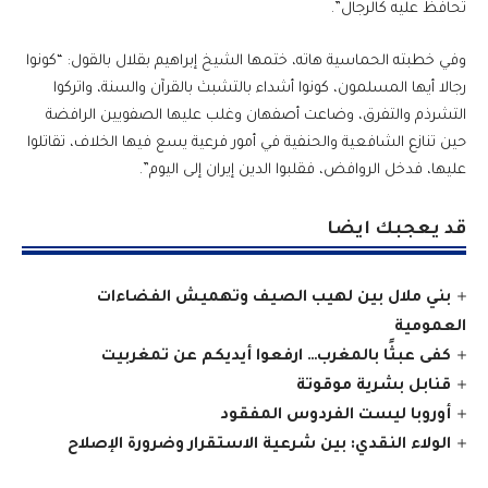
تحافظ عليه كالرجال”.
وفي خطبته الحماسية هاته، ختمها الشيخ إبراهيم بقلال بالقول: “كونوا
رجالا أيها المسلمون، كونوا أشداء بالتشبث بالقرآن والسنة، واتركوا
التشرذم والتفرق، وضاعت أصفهان وغلب عليها الصفويين الرافضة
حين تنازع الشافعية والحنفية في أمور فرعية يسع فيها الخلاف، تقاتلوا
عليها، فدخل الروافض، فقلبوا الدين إيران إلى اليوم”.
قد يعجبك ايضا
بني ملال بين لهيب الصيف وتهميش الفضاءات
العمومية
كفى عبثًا بالمغرب… ارفعوا أيديكم عن تمغربيت
قنابل بشرية موقوتة
أوروبا ليست الفردوس المفقود
الولاء النقدي: بين شرعية الاستقرار وضرورة الإصلاح