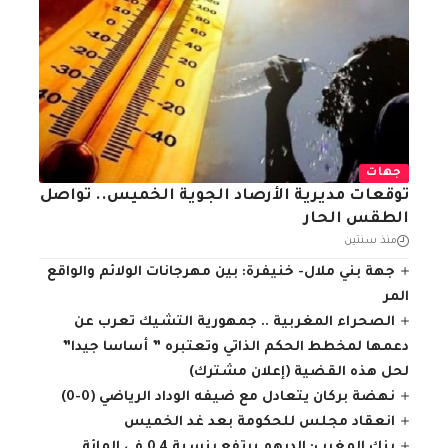
جهات
توقعات مديرية الأرصاد الجوية الخميس.. تواصل
الطقس الحار
منذ سنتين
جهة بني ملال- خنيفرة: بين مهرجانات الولائم والواقع
المر
الصحراء المغربية .. جمهورية التشيك تعرب عن
دعمها لمخطط الحكم الذاتي وتعتبره ” أساسا جيدا”
لحل هذه القضية (إعلان مشترك)
نهضة بركان يتعادل مع ضيفه الوداد الرياضي (0-0)
انعقاد مجلس للحكومة بعد غد الخميس
بنك المغرب: الدرهم يرتفع بنسبة 0,4 في المائة