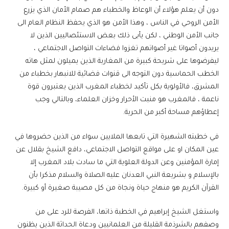
دون أن يعلم هؤلاء أن الوعاظ والخطباء هم صمام الأمان الذي يزرع
الأمن الروحي في الناس ، وهذا الأمن هو الذي يحفظ النظام العام الى
جانب الأمن الوطني ، لكن يأبى ذلك بعض الاستئصاليين الذين لا
يريدون أصواتا غير أصواتهم تغزوا فضاءات التواصل الاجتماعي ،
ليفرضوها على شريحة كبيرة من المغاربة الذين يميلون لمثل هاته
الخطب الحماسية دون التوجه الى قنوات فضائية للانبهار بخطباء من
المشرق، فالأولوية بكل تأكيد لخطباء المغرب الذين يعتبرون قوة
ناعمة ، فالمغرب هو منبت الأحرار وخزان العلماء، وبالتالي وجب
إعطاؤهم مساحة أكبر من الحرية.
في خطبته الشهيرة التي تابعها الملايين سواء من الذين حضروها في
عين المكان او على مواقع التواصل الاجتماعي، دافع الشيخ بقلال عن
إمارة المؤمنين وعن الدولة العلوية التي ما سادت بلاد المغرب إلا
بالإسلام و بشريعة النبي العدنان عليه الصلاة والسلام مذكرا بأن
القرآن الكريم هو منهاج حياة ونجاة من كل مصيبة صغيرة أو كبيرة.
واستغل الشيخ إبراهيم في الخطبة ذاتها، الفرصة للرد على من
وصفهم بالشرذمة القليلة من العلمانيين ودعاة الحداثة الذين يظنون