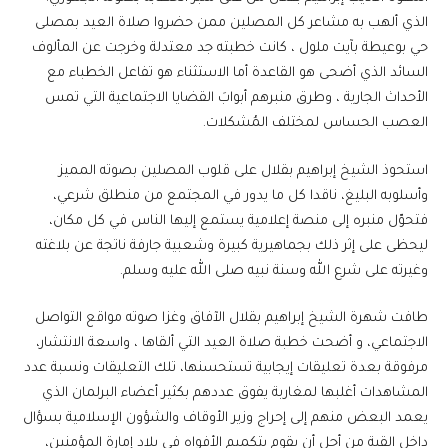
الذي ألهب به مشاعر كل المصلين ممن حضروا صلاة العيد بمصلى
حي بوعيطة بآيت ملول ، كانت خطبته جد معتدلة وخرجت عن المألوف
السائد الذي أضحى هو القاعدة أما الاستثناء هو تفاعل الخطباء مع
الأحداث الجارية ، وطرق منبرهم أبوابَ القضايا الاجتماعية التي تمس
العصب الحساس لمختلف المُشكلات.
استحوذ الشيخ إبراهيم بقلال على قلوب المصلين بصوته المميز
وأسلوبه البليغ، ناقدا كل ما يدور في المجتمع من منطلق شرعي،
فتحوّل منبره إلى منصة إعلامية يستمع إليها الناس في كل مكان،
ليحظى على إثر ذلك بجماهيرية كبيرة وشعبية جارفة ناتجة عن بلاغته
وغيرته على شرع الله وسنة نبيه صلى الله عليه وسلم.
طافت شهرة الشيخ إبراهيم بقلال الآفاق وغزا صوته مواقع التواصل
الاجتماعي، و أضحت خطبة صلاة العيد التي ألقاها ، واسعة الانتشار،
مرفوقة بعدة تعليقات إيجابية تستحسنها، تلك التعليقات ونسبة عدد
المشاهدات أغلبها لمغاربة يفوق عددهم بكثير أعضاء البرلمان الذي
يعمد البعض منهم إلى إحراج وزير الأوقاف والشؤون الإسلامية بسؤال
داخل القبة من أجل أن يقوم بتكميم الأفواه في بلاد إمارة المؤمنين،