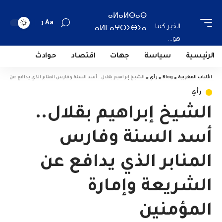
ⴰⵍⴰⵍⴱⴰⴱ
Aa
الخبر كما
ⴰⵍⵎⴰⵖⵔⵉⴱⵢⴰ
هو...
الرئيسية
سياسة
جهات
اقتصاد
حوادث
الألباب المغربية
>
Blog
>
رأي
>
الشيخ إبراهيم بقلال.. أسد السنة وفارس المنابر الذي يدافع عن الش
رأي
الشيخ إبراهيم بقلال..
أسد السنة وفارس
المنابر الذي يدافع عن
الشريعة وإمارة
المؤمنين