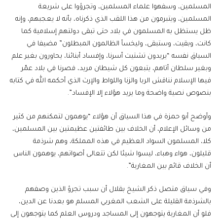
المسلمين، وسفهوا علماء المسلمين، وتجرؤوا على شريعة
المسلمين، ويتبرمون من هذا اللقب الذي ذكرناه، بأنه لا يعجبهم، وإنه
ظل يستظل به المسلمون في بلاد حتى تبقى دولتهم إسلامية كما
كانت، وبقيت، وستبقى، وليخسأ الظالمون المبطلون” مضيفا في
السياق نفسه “يريدون تشتيت أسرنا، وإفساد أبنائنا، يحاورون بغير علم
وبغير سلطان أتاهم، يتبعون كل شيطان مريد، فصرنا في بلاد عمّر
فيها الإسلام نناقش الربا والزنا واللواط والإرث الذي أحكمه الله في كتابه
بنصوص نصية واضحة وما يريد هؤلاء إلا الإفساد”.
وأوضح أبو حمزة في هذا السياق أن هؤلاء “يوهمون لتمكنهم من كثير
من وسائل الإعلام، أن الخلاف بين طائفتين عظيمتين بين المسلمين،
كلا، المسلمون السواد العظيم في هذه المملكة، وهم شرذمة
قليلون، هواء وهباء، ليسوا شيئا لكن تتعالى أصواتهم، يوهمون الناس
أن الخلاف قائم بين المغاربة”.
وفي سياق متصل ذكر الشيخ بقلال أن سبب تجرؤ الذين وصفهم
بالشرذمة القليلة على الشعب المغربي المسلم هو بعدنا عن الدين،
فلو أن المغاربة يتوجهون إلى المساجد ودروس العلم كما يتوجهون إلى