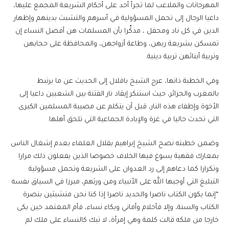
المهرجانات والملاعب لما تجرأ أحد على أحكام الشريعة المجمع عليها،
داعيا الرجال إلى تحمل المسؤولية في أسرهم والتشبث بدينهم وإظهار
الدين في كل ناد ومحفل ، مذكِّرا بأن المسلمات هن أفضل النساء إن
تمسكن بشريعة ربهن، وطاعة أزواجهن، والمحافظة على حجابهن
وتربية أبنائهن تربية دينية.
وفي الخطبة ذاتها، عرج الشيخ باقلال إلى الحديث عن ما يرتبط
بالمغرب والجزائر، حيث استنكر إيقاد نار الفتنة بين الشعبين داعيا إلى
الأخوة وإطفاء هذه النار، قبل أن يتكلم عن مصيبة المسلمين الكبرى
التي تحدث حاليا في غزة والإبادة الجماعية التي تلحق أهلها.
وضمن خطبته نصح الشيخ إبراهيم بقلال العلماء بعدم إشغال الناس
بمعارك فقهية يسوغ فيها الخلاف خصوصا الذين يفعلون ذلك مرارا
وتكرارا كما دعاهم إلى رد العدوان على الشريعة وتحمل مسؤولية
التبليغ التي أوجبها الله على الأنبياء ومن ورثهم، مبرزا في السياق نفسه
“إنما يكون الكتاب ناصرا والحديد ناصرا إذا كنا نحن متشبثين بنصرة
الكتاب والسنة، وإلا فأحلام وأماني وبكاء نساء، فأم المعتمد حين بكى
خارجا من ملكه قالت كلمة وهي إمرأة، لا تبك كالنساء على ملك لم