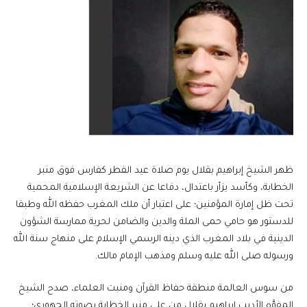
ظهر الشيخ إبراهيم بقلال يوم صلاة عيد الفطر كفارس فوق منبر
الخطابة، وكأسد يزأر باعتدال، دفاعا عن الشريعة الإسلامية المحمية
تحت ظل إمارة المؤمنين؛ على اعتبار أن ملك المغرب حفظه الله وطبقا
للدستور هو حامي حمى الملة والدين والضامن لحرية ممارسة الشؤون
الدينية في بلاد المغرب الذي دينه الرسمي الإسلام على منهاج سنة الله
ورسوله صلى الله عليه وسلم ومذهب الإمام مالك.
من سوس العالمة منطقة حفاظ القرآن ومنبت العلماء، صدح الشيخ
المفوَّه الأديب إبراهيم بقلال من على منبر الخطابة بصوته الجهوري؛