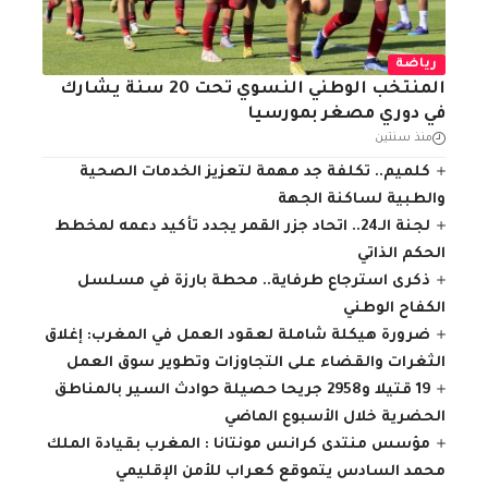
رياضة
المنتخب الوطني النسوي تحت 20 سنة يشارك
في دوري مصغر بمورسيا
منذ سنتين
كلميم.. تكلفة جد مهمة لتعزيز الخدمات الصحية
والطبية لساكنة الجهة
لجنة الـ24.. اتحاد جزر القمر يجدد تأكيد دعمه لمخطط
الحكم الذاتي
ذكرى استرجاع طرفاية.. محطة بارزة في مسلسل
الكفاح الوطني
ضرورة هيكلة شاملة لعقود العمل في المغرب: إغلاق
الثغرات والقضاء على التجاوزات وتطوير سوق العمل
19 قتيلا و2958 جريحا حصيلة حوادث السير بالمناطق
الحضرية ‏خلال الأسبوع الماضي
مؤسس منتدى كرانس مونتانا : المغرب بقيادة الملك
محمد السادس يتموقع كعراب للأمن الإقليمي