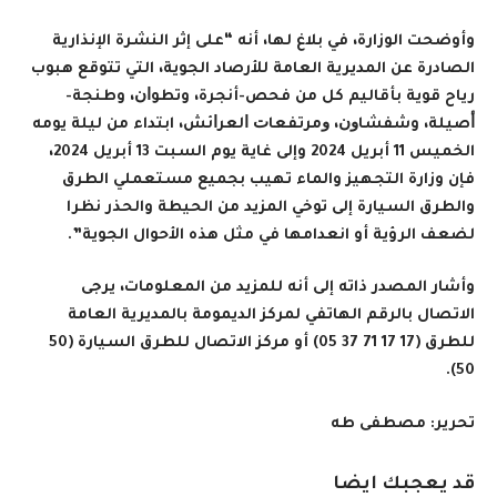
وأوضحت الوزارة، في بلاغ لها، أنه “على إثر النشرة الإنذارية
الصادرة عن المديرية العامة للأرصاد الجوية، التي تتوقع هبوب
رياح قوية بأقاليم كل من فحص-أنجرة، وﺗﻄﻮﺍﻥ، وﻃﻨﺠﺔ-
ﺃﺻﻴﻠﺔ، وﺷﻔﺸﺎﻭﻥ، ﻭﻣﺮﺗﻔﻌﺎﺕ ﺍﻟﻌﺮﺍﺋﺶ، ابتداء من ليلة يومه
الخميس 11 أبريل 2024 وإلى غاية يوم السبت 13 أبريل 2024،
فإن وزارة التجهيز والماء تهيب بجميع مستعملي الطرق
والطرق السيارة إلى توخي المزيد من الحيطة والحذر نظرا
لضعف الرؤية أو انعدامها في مثل هذه الأحوال الجوية”.
وأشار المصدر ذاته إلى أنه للمزيد من المعلومات، يرجى
الاتصال بالرقم الهاتفي لمركز الديمومة بالمديرية العامة
للطرق (17 17 71 37 05) أو مركز الاتصال للطرق السيارة (50
50).
تحرير: مصطفى طه
قد يعجبك ايضا