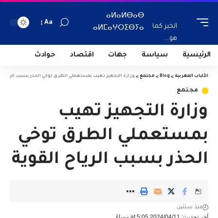
ⴰⵍⴰⵍⴱⴰⴱ
Aa
الخبر كما
ⴰⵍⵎⴰⵖⵔⵉⴱⵢⴰ
هو...
الرئيسية
سياسة
جهات
اقتصاد
حوادث
الألباب المغربية
>
Blog
>
مجتمع
>
وزارة التجهيز تهيب بمستعملي الطرق توخي الحذر بسبب الرياح ا
مجتمع
وزارة التجهيز تهيب
بمستعملي الطرق توخي
الحذر بسبب الرياح القوية
منذ سنتين
آخر تحديث: 2024/04/11 at 5:05 مساءً