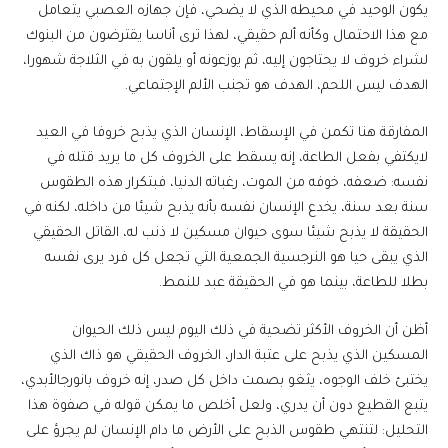
يكون الوحيد في محيطه الذي لا يضحي، فإن جهازه العصبي يتعامل
مع هذا الاحتمال وكأنه ألم حقيقي، لهذا ترى أناسا يقترضون من البنوك
لشراء خروف لا يحتاجون إليه، ثم يوزعونه أو يلقون به في الثلاجة شهورا،
الهدف ليس اللحم، الهدف هو تجنب الألم الإجتماعي.
المفارقة هنا تكمن في الإسقاط، الإنسان الذي يذبح خروفا في العيد
لايكتفي بفعل الطاعة، إنه يسقط على الخروف كل ما يريد قتله في
نفسه: ضعفه، خوفه من الموت، رغباته الدنيا، فبتكرار هذه الطقوس
سنة بعد سنة، يخدع الإنسان نفسه بأنه يذبح شيئا من داخله، لكنه في
الحقيقة لا يذبح شيئا سوى حيوان مسكين لا ذنب له، القاتل الحقيقي
الذي يبقى حيا هو النرجسية الجمعية التي تجعل كل فرد يرى نفسه
بطلا للطاعة، بينما هو في الحقيقة عبد للنمط.
أظن أن الخروف الأكثر تضحية في ذلك اليوم ليس ذلك الحيوان
المسكين الذي يذبح على عتبة الدار، الخروف الحقيقي هو ذاك الذي
يختبئ خلف الوجوه، يثغو بصمت داخل كل صدر، إنه خروف بانورجالأبدي،
يتبع القطيع دون أن يدري، ولعل أخلص ما يمكن قوله في صفوة هذا
التحليل: لتنتهي طقوس الذبح على الأرض ما دام الإنسان لم يجرؤ على