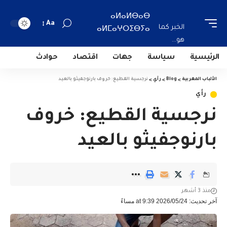
ⴰⵍⴰⵍⴱⴰⴱ
Aa
الخبر كما
ⴰⵍⵎⴰⵖⵔⵉⴱⵢⴰ
هو...
الرئيسية
سياسة
جهات
اقتصاد
حوادث
الألباب المغربية
>
Blog
>
رأي
>
نرجسية القطيع: خروف بارنوجفيثو بالعيد
رأي
نرجسية القطيع: خروف
بارنوجفيثو بالعيد
منذ 3 أشهر
آخر تحديث: 2026/05/24 at 9:39 مساءً