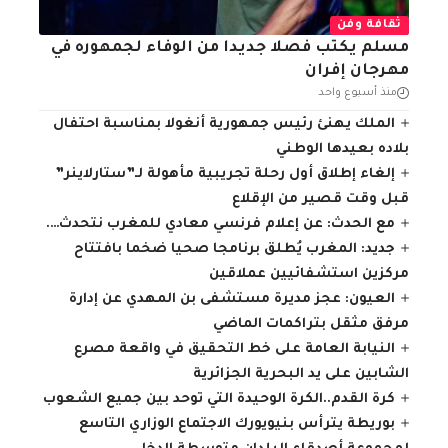
ثقافة وفن
مسلم يكتب فصلا جديدا من الوفاء لجمهوره في
مهرجان إفران
منذ أسبوع واحد
الملك يهنئ رئيس جمهورية أنغولا بمناسبة احتفال
بلاده بعيدها الوطني
إلغاء إطلاق أول رحلة تجريبية مأهولة لـ”ستارلاينر”
قبل وقت قصير من الإقلاع
مع الحدث: عن إعلام فرنسي معادي للمغرب نتحدث….
جديد: المغرب يُطلق برنامجا صحيا ضخما بافتتاح
مركزين استشفائيين عملاقين
العيون: عجز مديرة مستشفى بن المهدي عن إدارة
مرفق مثقل بتراكمات الماضي
النيابة العامة على خط التحقيق في واقعة مصرع
الشابين على يد البحرية الجزائرية
كرة القدم..الكرة الوحيدة التي توحد بين جميع الشعوب
بوريطة يترأس بنيويورك الاجتماع الوزاري التاسع