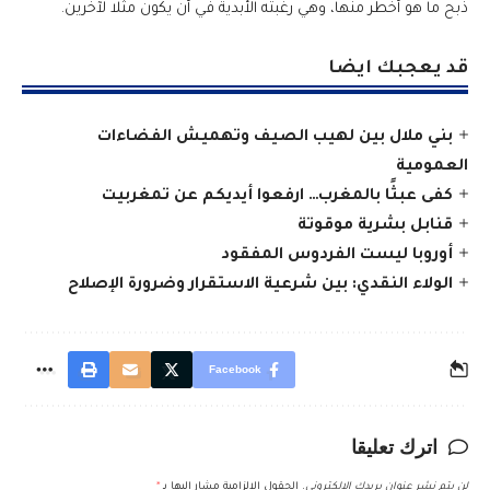
ذبح ما هو أخطر منها، وهي رغبته الأبدية في أن يكون مثلا لآخرين.
قد يعجبك ايضا
بني ملال بين لهيب الصيف وتهميش الفضاءات
العمومية
كفى عبثًا بالمغرب… ارفعوا أيديكم عن تمغربيت
قنابل بشرية موقوتة
أوروبا ليست الفردوس المفقود
الولاء النقدي: بين شرعية الاستقرار وضرورة الإصلاح
Facebook
اترك تعليقا
لن يتم نشر عنوان بريدك الإلكتروني.
الحقول الإلزامية مشار إليها بـ
*