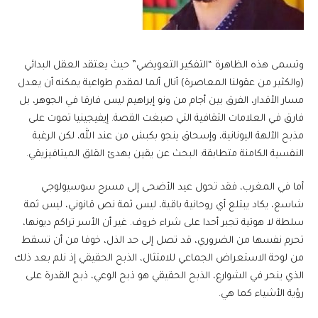
وتسمى هذه الظاهرة “التفكير التعويضي” حيث يعتقد العقل البدائي
(والكثير من عقولنا المعاصرة) أنال ألما لمقدم طواعية يمكنه أن يعدل
مسار الأقدار، الفرق بين أجام من ونو إبراهيم ليس فارقا في الجوهر، بل
فارق في العلامات الثقافية التي صبغت القصة. إيفيجينيا تموت على
مذبح الآلهة اليونانية، وإسحاق ينجو بكبش من عند الله، لكن الرغبة
النفسية الكامنة متطابقة: البحث عن يقين يهدئ القلق الميتافيزيقي.
أما في المغرب، فقد تحول عيد الأضحى إلى مسرح سوسيولوجي
شاسع، يكاد يبتلع أي روحانية باقية، ليس ثمة نص قانوني، ليس ثمة
سلطة لا هوتية تجبر أحدا على شراء خروف. غير أن الأسر تراكم ديونها،
تحرم نفسها من الضروري، قد تصل إلى حد الذل، خوفا من أن تسقط
من لوحة الاستعراض الجماعي للامتثال، الذبح الحقيقي إذ نلم بعد ذلك
الذي ينحر في الشوارع، الذبح الحقيقي هو ذبح الوعي، ذبح القدرة على
رؤية الأشياء كما هي.