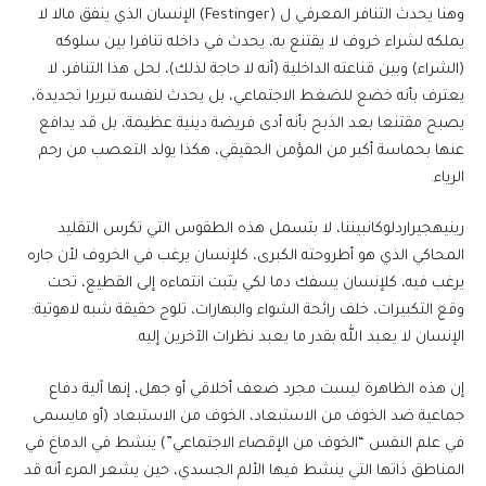
وهنا يحدث التنافر المعرفي ل (Festinger) الإنسان الذي ينفق مالا لا
يملكه لشراء خروف لا يقتنع به، يحدث في داخله تنافرا بين سلوكه
(الشراء) وبين قناعته الداخلية (أنه لا حاجة لذلك)، لحل هذا التنافر، لا
يعترف بأنه خضع للضغط الاجتماعي، بل يحدث لنفسه تبريرا تجديدة،
يصبح مقتنعا بعد الذبح بأنه أدى فريضة دينية عظيمة، بل قد يدافع
عنها بحماسة أكبر من المؤمن الحقيقي، هكذا يولد التعصب من رحم
الرياء.
رينيهجيراردلوكانبيننا، لا بتسمل هذه الطقوس التي تكرس التقليد
المحاكي الذي هو أطروحته الكبرى، كلإنسان يرغب في الخروف لأن جاره
يرغب فيه، كلإنسان يسفك دما لكي يثبت انتماءه إلى القطيع، تحت
وقع التكبيرات، خلف رائحة الشواء والبهارات، تلوح حقيقة شبه لاهوتية:
الإنسان لا يعبد الله بقدر ما يعبد نظرات الآخرين إليه.
إن هذه الظاهرة ليست مجرد ضعف أخلاقي أو جهل، إنها آلية دفاع
جماعية ضد الخوف من الاستبعاد، الخوف من الاستبعاد (أو مايسمى
في علم النفس “الخوف من الإقصاء الاجتماعي”) ينشط في الدماغ في
المناطق ذاتها التي ينشط فيها الألم الجسدي، حين يشعر المرء أنه قد