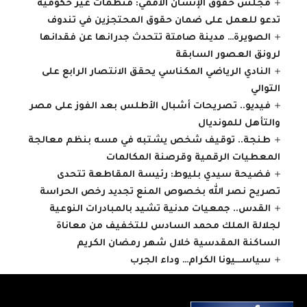
مجلس حقوق الإنسان الأممي: منظمات غير حكومية
تدعو للعمل على ضمان حقوق المحتجزين في تندوف
الصويرة… مدينة صامتة تتحدث جدرانها عن فقدانها
لرونق العصور السابقة
النادي الرياضي المكناسي يحقق الانتصار الرابع على
التوالي
فيديو.. تصريحات أشبال الأطلس بعد الفوز على مصر
والتأهل للمونديال
طنجة.. توقيف شخص يشتبه في مسه بنظم معالجة
المعطيات الرقمية وقرصنة المكالمات
فضيحة سيدي بليوط: رئيسة المقاطعة تتحدى
تصريح نصر الله بخصوص المنع تجديد رخص الحراسة
القدس.. جمعيات مدنية تشيد بالمبادرات النوعية
لجلالة الملك محمد السادس للتخفيف من معاناة
الساكنة المقدسية خلال شهر رمضان الكريم
سياســـيونا الكرام… وداء الجرب