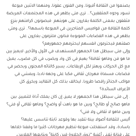
يصنعوا من الثقافة أفيونا، ومن الفنون عفونا، ومنهما الاثنين ميوعة
تسود وجوه المثقفين؟… ترى متى يظهر في هذه المجتمعات المريضة
مثقفون بمعنى الكلمة يغارون على هويتهم فيصونون كرامتهم بنزع
كلمة الثقافة من قواميس المتاجرين في الميوعة باسمها؟.. ترى ومتى
يظهر في هذه الفضاءات الموبوءة فنانون ملتزمون يغارون على
صفتهم فيحترمون انفسهم ليحترمهم جمهورهم؟
وإلى متى سيظل هذا الجمهور المستهدف في الأول والأخير، لايميز بين
ما هو فن وماهو ثقافة؟ يهيم في كل واد ويضرب في كل مضرب، يميل
مع كل الحركات ويهتز لكل الإيقاعات، يسير كالتائه المجنون ويحضر في
فضاءات مسماة مهرجان ثقافي مكبا على وجهه نادبا، ويمشي في
مواكب الجنائز راقصا طروبا، ليخالف بذلك كل التقاليد ويخرق كل
الأعراف السائدة؟
. إلى متى سيظل هذا الجمهور لا يميز، إن كان يملك أداة للتمييز، بين
ماهو صالح أو طالح؟ وبين ما هو باهت أو واضح؟ وماهو ثقافي أو فني؟
وبين ماهو لا ثقافي ولا فني؟
أليس للثقافة أصولا بينة تتقيد بها وقوعد ثابتة تتاسس عليها؟
ياسادة، وقد استفخلت ميوعة تنظيم مهرجانات كثيرا ما وقفنا خلالها
على فنانة تغني أغنية “ذوق الحلاوة فين كاينة” ويتابعها الملايين،