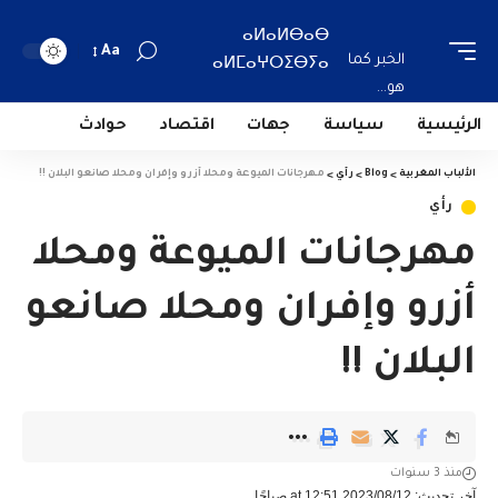
ⴰⵍⴰⵍⴱⴰⴱ
Aa
الخبر كما
ⴰⵍⵎⴰⵖⵔⵉⴱⵢⴰ
هو...
الرئيسية
سياسة
جهات
اقتصاد
حوادث
الألباب المغربية
>
Blog
>
رأي
>
مهرجانات الميوعة ومحلا أزرو وإفران ومحلا صانعو البلان !!
رأي
مهرجانات الميوعة ومحلا
أزرو وإفران ومحلا صانعو
البلان !!
منذ 3 سنوات
آخر تحديث: 2023/08/12 at 12:51 صباحًا