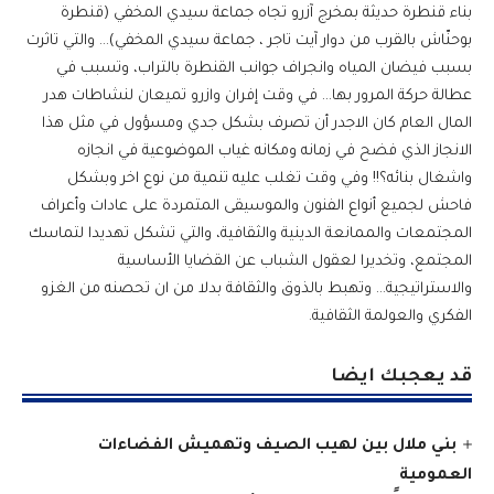
بناء قنطرة حديثة بمخرج آزرو تجاه جماعة سيدي المخفي (قنطرة
بوحنّاش بالقرب من دوار آيت تاجر ، جماعة سيدي المخفي)… والتي تاثرت
بسبب فيضان المياه وانجراف جوانب القنطرة بالتراب، وتسبب في
عطالة حركة المرور بها… في وقت إفران وازرو تميعان لنشاطات هدر
المال العام كان الاجدر أن تصرف بشكل جدي ومسؤول في مثل هذا
الانجاز الذي فضح في زمانه ومكانه غياب الموضوعية في انجازه
واشغال بنائه؟!! وفي وقت تغلب عليه تنمية من نوع اخر وبشكل
فاحش لجميع أنواع الفنون والموسيقى المتمردة على عادات وأعراف
المجتمعات والممانعة الدينية والثقافية، والتي تشكل تهديدا لتماسك
المجتمع، وتخديرا لعقول الشباب عن القضايا الأساسية
والاستراتيجية… وتهبط بالذوق والثقافة بدلا من ان تحصنه من الغزو
الفكري والعولمة الثقافية.
قد يعجبك ايضا
بني ملال بين لهيب الصيف وتهميش الفضاءات
العمومية