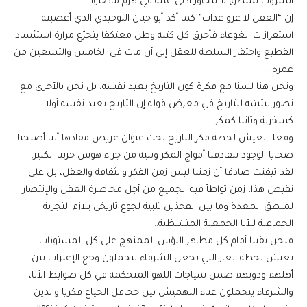
الشروب بمنطق لا يتجاوز أدنى عتبة في هرم ماصلوا…
إن “العقل لا غرو عذاب” كما أكد أبو حيان التوحيدي الذي أغضبته
استفزازات الغوغاء فأحرق كل كتبه وظل معتكفا يتجرّع مرارة استئساد
القطيع واحتقار السلطة للعقل إلى أن مات في الخامس والتسعين من
عمره..
ونحن هنا لسنا مع فكرة كون التاريخ يعيد نفسه، بل نحن بالأحرى مع
تصور نيتشه للتاريخ في معرض قوله إن التاريخ يعيد نفسه أولا
كسخرية وثانيا كمكر..
وفعلا نعيش لحظة مكر التاريخ تحت عنوان عريض مفادها أننا أصبحنا
ضحايا الوجود تتقاذفنا أمواج المكر ونتيه من جراء هوس حزننا الكبير.
لقد تيقنت صادقا أن زمننا ليس زمن الفكر والثقافة والعقل، بل على
نقيض هذا، زمن تواطأ فيه الجميع من أجل محاصرة العقل والإنتصار
لمنطق المعدة وما بين الفخذين تلبية لجوع تاريخي يلازم التجربة
الجماعية للأنا الجمعية المتشظية..
فنحن يقينا أمام كل مظاهر البؤس الممنهج على كل المستويات
نعيش لحظة العار التي تجعل الشرفاء يتحملون وجع الإغتراب بين
أهلهم وذويهم ضمن سياجات اللهو المتحكمة في كل ضوابط الأنا،
والشرفاء يتحملون عناء التهميش بين جحافل الجياع فكريا والذين