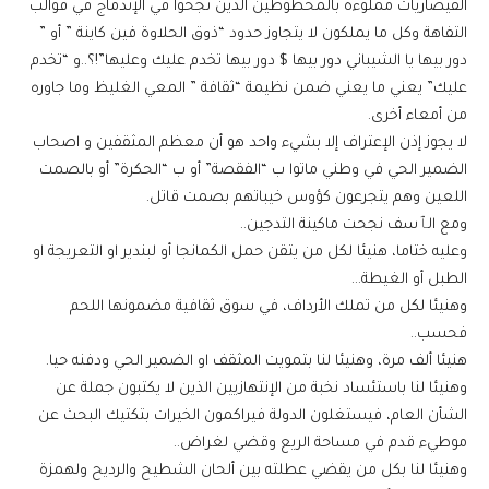
القيصاريات مملوءة بالمحظوظين الذين نجحوا في الإندماج في قوالب
التفاهة وكل ما يملكون لا يتجاوز حدود “ذوق الحلاوة فين كاينة ” أو ”
دور بيها يا الشيباني دور بيها $ دور بيها تخدم عليك وعليها”!؟..و “تخدم
عليك” يعني ما يعني ضمن نظيمة “ثقافة ” المعي الغليظ وما جاوره
من أمعاء أخرى.
لا يجوز إذن الإعتراف إلا بشيء واحد هو أن معظم المثقفين و اصحاب
الضمير الحي في وطني ماتوا ب “الفقصة” أو ب “الحكرة” أو بالصمت
اللعين وهم يتجرعون كؤوس خيباتهم بصمت قاتل.
ومع الٱسف نجحت ماكينة التدجين..
وعليه ختاما، هنيئا لكل من يتقن حمل الكمانجا أو لبندير او التعريجة او
الطبل أو الغيطة…
وهنيئا لكل من تملك الأرداف، في سوق ثقافية مضمونها اللحم
فحسب..
هنيئا ألف مرة، وهنيئا لنا بتمويت المثقف او الضمير الحي ودفنه حيا.
وهنيئا لنا باستئساد نخبة من الإنتهازيين الذين لا يكتبون جملة عن
الشأن العام، فيستغلون الدولة فيراكمون الخيرات بتكتيك البحث عن
موطيء قدم في مساحة الريع وقضي لغراض..
وهنيئا لنا بكل من يقضي عطلته بين ألحان الشطيح والرديح ولهمزة