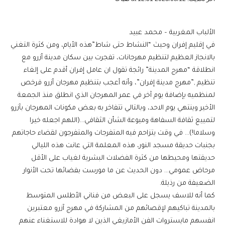
الألباب المغربية – محمد عبيد
في إقليم إفران وحيث “النشاط حتى شاط”هذه الأيام، ومن كثرة التغني
بالانجاز العظيم لتنظيم مهرجانات، تفجرت بين سكان مدينة أزرو مع
انطلاقة “مهرج المدينة” رائجة تقول ان عامل إفران أقدم على إلغاء
تنظيم ,”مهرج مدينة إفران”، وأنه أعجب بتنظيم مهرجان أزرو فرخص
لمنظميه بإضافة يوم آخر في عمر المهرجان الذي انطلق منذ الجمعة
الأخير وينتهي يوم الاحد، وبالتالي تتفاخر به بعض مكونات المهرجان بآزرو
لتمييع ثقافة السفاهة وميوعة الشأن الثقافي…(اللهم اجعله خيرا
وسلاما!)… في وقت يتزاحم فيه المتفرجات والمتفرجون لقضاء حاجاتهم
بجنبات حديقة مسجد النور، هذه المعلمة التي عانت هذه الليالي
حديقتها ومحيطها من كثرة الفضلات البشرية لغياب على الأقل
مرحاض عمومي… دون الحديث عن ما مورست بفضائها تحت الأنوار
الضعيفة من رذيلة.
كما أنه للاسف يسجل على البعض من فناني الأطلس المتوسط
بالمدينة تباكيهم لإقصائهم من المشاركة في مهرج آزرو معتبرين
انفسهم مايستروات الفن الأمازيغي الذين لا هوادة للاستغناء عنهم