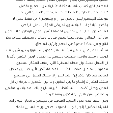
حضرة الجمهور الذي يتجاوز سبعين ألفا، والجميع يهتف باسمه
العظيم الذي كسب لنفسه مكانة اعتبارية لدى الجميع بفضل
“لكامانجا” و”الطر” و”الغيطة” و”التعريجة” و”البندير” التي تحرك
عواطف الجمهور ليس بألحان موزار أو بيتهوفن؟! بل فقط بلحن لا
يخضع لأية قوالب فنية سوى تحريض المؤخرات على الرقص.
المناضلون الكبار الذين يفكرون لقضايا الأمن القومي للوطن، فلا ينامون
من أجل الصالح العام.. فيما ينتهج فنانات وفنانون منعطفا عنوانه مكر
التاريخ في لحظة عصية عن الفهم وترتيب المنطق.
فيا أساتذة وطني، يا من قرأ لنيتشه ولفوكو ولسبينوزا ولدرويش ولعبد
الرحمان منيف ولأمين معلوف وغيرهم من ضحايا الوعي الشقي تأكدوا
أن العقل محنة، وأن محنة المعتزلة التي أرهقت المفكر المصري
محمود إسماعيل صاحب الكتابات العميقة تتكرر الأن، حيث إن مدخل
المحنة كما كان يؤكد إبن رشد ليس إلا امتلاك العقل في مجتمع
سقف انتظاراته إشباع ما بين الفكين وما بين الفخذين!.. لدرجة أن كل
المدن بوطني أضحت لا تستقطب غير مشاريع بناء المحلبات والمقاهي
والملاهي وفق تلازم لازمة “كول وتقهوا و…”..
ومن أسف هذه حدود التنمية الثقافية في مجتمع لا تتجاوز فيه برامج
التهيئة الحضرية إنجاز قنوات الصرف الصحي وربط المنازل بالماء