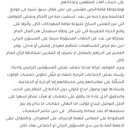
على حساب أهات المثقفين وعذاباتهم.
@ملحوظة هامة:النص مقتبس من نص مقال سبق نشره في موقع
العاصمة وتم حجبه من بعد، استقيت منه ابرز الأفكار وبعض المواقف
التي تبرز التفشي السارخ لميوعة ثقافة المهرجانات ككل، وأثرها على
واقع الحياة المغربية التي تئن من وطأة استفحال هدر المال العام
بمباركة من عدد من الجهات المسؤولة سيما على المستوى الترابي،
حين يتم فرض المساهمات لتنظيم مهرجان إقليمي أو محلي، يوفر
الملايير من الدراهم بالمقابل لا تصرف إلا الملايين لمغالطة الرأي العام
ككل..
ويزيد الموقف غرابة عندما يتعمد بعض المسؤولين الترابيين واحيانا
رؤساء بعض الجماعات الترابية بانتقاء او لنَقُل لتكوين جمعيات كوكوت
مُشَكَّلَة على مقاساتهم ومن محيطاتهم إما الإدارية أو الجماعية،
واسنادها فورا وصول ابداع قانوني دون الحاجة إلى انتظار زمن البحث
والتحقيق الذي عادة ما يطلق على جمعيات او هيأت تنتظر اشهرا على
الاقل التوصل بليداع مؤقت اما النهائي فعاليات ما يتاخر ولا يتم
تسليمها الا بعد معاناة واستنكار… في حين تباشر الجمعيات
المطبوخة على المقاس مهمة الإشراف على المهرجان، وبالمقابل تبقى
الاغلفة المادية بين يدي المسؤول الترابي او الجماعي يفك خلال