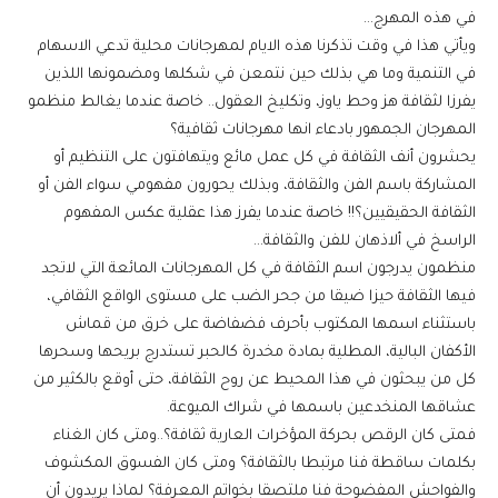
في هذه المهرج…
ويأتي هذا في وقت تذكرنا هذه الايام لمهرجانات محلية تدعي الاسهام
في التنمية وما هي بذلك حين نتمعن في شكلها ومضمونها اللذين
يفرزا لثقافة هز وحط ياوز، وتكليخ العقول.. خاصة عندما يغالط منظمو
المهرجان الجمهور بادعاء انها مهرجانات ثقافية؟
يحشرون أنف الثقافة في كل عمل مائع ويتهافتون على التنظيم أو
المشاركة باسم الفن والثقافة، وبذلك يحورون مفهومي سواء الفن أو
الثقافة الحقيقيين؟!! خاصة عندما يفرز هذا عقلية عكس المفهوم
الراسخ في ألاذهان للفن والثقافة…
منظمون يدرجون اسم الثقافة في كل المهرجانات المائعة التي لاتجد
فيها الثقافة حيزا ضيقا من جحر الضب على مستوى الواقع الثقافي،
باستثناء اسمها المكتوب بأحرف فضفاضة على خرق من قماش
الأكفان البالية، المطلية بمادة مخدرة كالحبر تستدرج بريحها وسحرها
كل من يبحثون في هذا المحيط عن روح الثقافة، حتى أوقع بالكثير من
عشاقها المنخدعين باسمها في شراك الميوعة.
فمتى كان الرقص بحركة المؤخرات العارية ثقافة؟..ومتى كان الغناء
بكلمات ساقطة فنا مرتبطا بالثقافة؟ ومتى كان الفسوق المكشوف
والفواحش المفضوحة فنا ملتصقا بخواتم المعرفة؟ لماذا يريدون أن