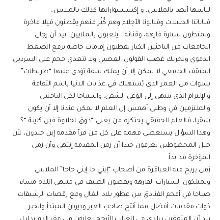
لباسها أيضا بالملايين، و إكسيسواراتها كذلك بالملايين..
فناناتنا الجليلات وفنانونا الأجلاء وهم كُثُر منهم يقطنون فيلا فاخرة
ويمتطون سيارة فارهة، وقنانة… يلعبون بالملايين، بيد أن رجال
الجامعات من الباحثين الكبار يقطنون إقامات خاصة برفع الضغط
الدموي وتحريك غضب القولون العصبي ولا تتعدي حجم على السردين.
المثقف الجامعي لا يمكن إلا أن يملك شقة تؤدى عليها “طريطات”
سنوات من العمر الذي يُستهلك في عذابات الدنيا باسم الثقافة
والإلتزام الذي ينتهي إلى الوعي الشقي. واستناجا لكل الباحثين
والملتزمين في وطني أهمس إن العلم لا يمكن عندنا إلا أن يكون
شقيا، فالعلم الحقيقي يحتكره من يغني “ذوق لحلاوة فين كاينة “؟…
وهذا السؤال يستعصي فهمه على كل من قرأ مقدمة إبن خلدون، لأن
جيل المحظوظين يعرفون جيدا أن زمن المقدمة إنتهى وأن زمن
المؤخرة قد بدأ.
زمن يربح فيه العباقرة من أصحاب “إيني حا إيني حاحا” الملايين
ويمتلكون السيارات الفارهة ويقضون الصيف في منتهى اللذة مساء
صباحا في أفخم الفنادق بين عطور بلاد الغال ومع رقصات الرشيقات
ذوات مقدمات أفضل مما أنتج صاحب العبر وديوان المبتدأ والخبر..
بيد أن المثقفين ببلدي في الغالب الأرجح يعانون من فقر الدم بدليل