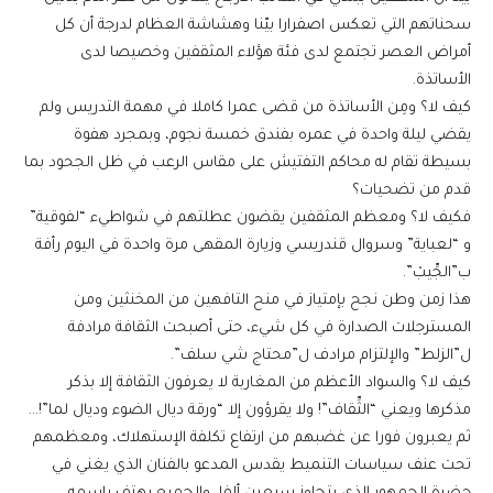
سحناتهم التي تعكس اصفرارا بيّنا وهشاشة العظام لدرجة أن كل
أمراض العصر تجتمع لدى فئة هؤلاء المثقفين وخصيصا لدى
الأساتذة.
كيف لا؟ ومِن الأساتذة من قضى عمرا كاملا في مهمة التدريس ولم
يقضي ليلة واحدة في عمره بفندق خمسة نجوم، وبمجرد هفوة
بسيطة تقام له محاكم التفتيش على مقاس الرعب في ظل الجحود بما
قدم من تضحيات؟
فكيف لا؟ ومعظم المثقفين يقضون عطلتهم في شواطيء “لفوقية”
و “لعباية” وسروال قندريسي وزيارة المقهى مرة واحدة في اليوم رأفة
ب”الجِّيبْ”.
هذا زمن وطن نجح بإمتياز في منح التافهين من المخنثين ومن
المسترجلات الصدارة في كل شيء، حتى أصبحت الثقافة مرادفة
ل”الزلط” والإلتزام مرادف ل”محتاج شي سلف”.
كيف لا؟ والسواد الأعظم من المغاربة لا يعرفون الثقافة إلا بذكر
مذكرها ويعني “الثِّقاف”! ولا يقرؤون إلا “ورقة ديال الضوء وديال لما”!…
ثم يعبرون فورا عن غضبهم من ارتفاع تكلفة الإستهلاك، ومعظمهم
تحت عنف سياسات التنميط يقدس المدعو بالفنان الذي يغني في