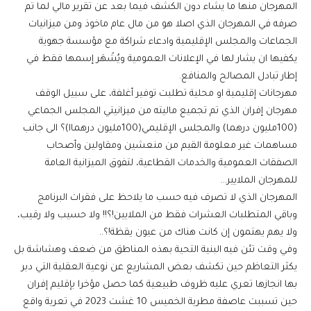
المهرجان منها ما يشاء دون الكشف فيما بعد عن تقرير مالي لما تم
صرفه في المهرجان الذي اصلا هو من مال عام ماخوذ ومن ميزانيات
الجماعات والمجلس الإقليمية وادعاء شراكة مع مؤسسة جهوية
يكفيها ان يشار لها في الإعلانات العمومية ويُشْهَر إسمها فقط في
إطار تبادل المصالح والمنافع.
مهرجانات إقليمية او محلية تطلبت توفير أغلفة، على سبيل الوقف
مهرجان إفران الذي تم تجميع ماليته من ميزانيتي المجلس الجماعي
(100مليون درهما) والمجلس الإقليمي(100مليون درهماا)؟ الى جانب
مساهمات غير معلومة القيم من منعشين ومقاولين وأصحاب
الصفقات العمومية والخدمات القطاعية، لتفوق الميزانية العامة
للمهرجان الملايير…
المهرجان الذي لا تصرف فيه حسب ما يلاحظ على فقرات البرنامج
وباقي المتطلبات العشرات فقط من الملايين!؟!! ولا حسيب ولا رقيب،
ولا يهم يهتمون إن كانت هناك من عيون يقظة!؟..
وفي وقت تئن فيه البنية التحية بهذه المناطق من ضعف وهشاشة بل
يكثر التعاظم حين تكشف بعض المشاريع عن نوعية العقلية التي دبر
بها انجازها تعري عليه ظروف طبيعية كما حصل مؤخرا بإقليم إفران
حين تسببت عاصفة مطرية الخميس 10 غشت 2023 في تعرية واقع