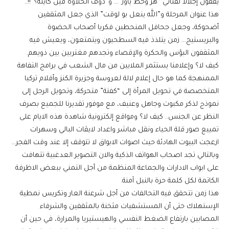
يقفون إجلالا لفناني “هز وحط ياوز”… و”ذوف الحلاوة فين كاينة؟”!!..
هذا عنوان المرحلة و”الله ينعل بو لوقت” الذي جعل المثقفين
أضحوكة، وجعل جحافل المنحطين فكريا أصحاب الحضوة
والبريستيج… زمن يتلذذ فيه السطحيون ويتمتعون، ويعيش فيه
المثقفون البؤس والحكرة والإقصاء وتجدهم مغتربين بين ذويهم.
كيف لا؟ وإعلامنا يستثمر الملايين من مال الشعب في برامج التفاهة
الممنهجة كما هو حال إعلام لالة لعروسة وجزيرة الكنز وأفلام تركيا
المتخصصة في تحويل المرأة إلى “كفتة” متحركة، وتحويل الرجل إلى
نموذج لذكر مكبوت وجاهل وعنيف، مع موفور تقديرنا للجميع بصرف
النظر عن الجنس.. كيف لا؟ ومواقع إلكترونية شاهدة هذه الايام على
تمييع صور قلة الحياء ونقل مباشر واعداد لايڤات البالي وسهرات
ازعجت البيوت الهادئة حيث اصوات الابواق لا تتوقف إلا عند وقت الفجر…
وبالتالي تجد اصحاب الهواتف الذكية والان التصوير العدغبية تتهافت
على ابواب الادارات والجماعة المنظمة من أجل التمني ببعض الاظرفة
الكاتمة لكل كلمة حرة بالنبل آمنة.
هذا زمن تتحقق فيه التحالفات من أجل شرعنة العار وتكريس نمطية
الإستهلاك حتى أن المستشفيات مثخنة بالمثقفين والشرفاء
المصابين بارتفاع الضغط النفسي والهيستيريا والمرارة، في حين أن