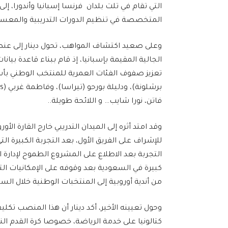
التي تقام في تلت بلدان فرنسا إسبانيا وأندورا،
المتخصصة في تنظيم الدورات التدريبية والمعسكرات
وعلى صعيد اكتشاف المواهب، تحول دينار إلى عن
الجالية المقيمة بإسبانيا، إذ قام ببناء قاعدة بي
تعزيز صفوف الفئات العمرية للمنتخب الوطني بأسما
فاتن، نورا شايب… و اللائحة طويلة..
وقد امتد أثره إلى الميدان التدريبي خارج القارة ا
للإشراف على الفريق الأول، بعد التجربة الكبيرة ال
التجربة بعد الاطلاع على المشروع الطموح لإدارة 
كبيرة في السعودية بعد وقوفه على الإمكانيات الت
من أندية أوروبية إلى المنتخبات الوطنية خلال الس
وحول تعيينه الأخير، أكد دينار أن هذا المنصب ت
كتالونيا على خدمة الرياضة، خصوصا كرة القدم الن