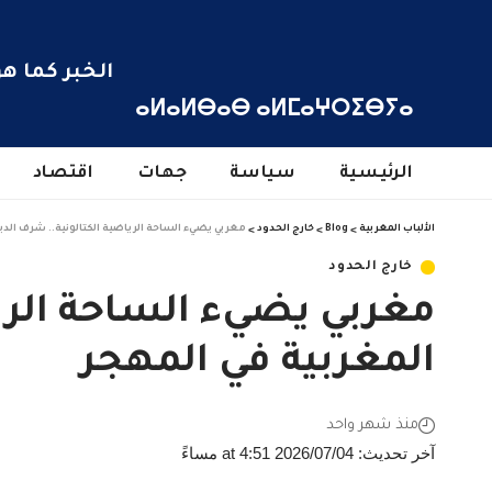
الخبر كما هو
ⴰⵍⴰⵍⴱⴰⴱ ⴰⵍⵎⴰⵖⵔⵉⴱⵢⴰ
الرئيسية
سياسة
جهات
اقتصاد
الألباب المغربية
>
Blog
>
خارج الحدود
>
مغربي يضيء الساحة الرياضية الكتالونية.. شرف الدين
خارج الحدود
مغربي يضيء الساحة الريا
المغربية في المهجر
منذ شهر واحد
آخر تحديث: 2026/07/04 at 4:51 مساءً