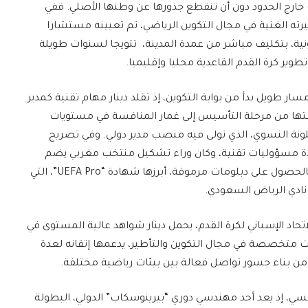
ف خارج الحدود دون أن تنقطع جذورها عن وطنها الأصلي. ففي
 الغنية في مجال التكوين الرياضي، تم تعيينه مستشارا
ونية، بتكليف مباشر من عمدة المدينة، تتويجا لسنوات طويلة
ير كرة القدم القاعدية محليا وإقليميا.
ر طويل بدأ من بوابة التكوين، إذ تقلد دينار مهام تقنية كمدير
فقتها من مرحلة التأسيس إلى غمار المنافسة في مستويات
من بينها ناديا تيراسا إف سي وWSS برشلونة النسوي، الذي تولى فيه منصب مدير دولي. وفي تصريح
أنه تدرج في عدة مسؤوليات تقنية، وكان وراء تشكيل منتخب مغربي يضم
لاعبات من الجالية، كما حرص على تطوير كفاءته بالحصول على دبلومات مرموقة، أبرزها شهادة “UEFA Pro”، التي
 نادي الرياض السعودي.
 المعترف بها من الاتحاد الإسباني لكرة القدم، يحمل دينار شواهد عالية المستوى في
ات متخصصة في مجال التكوين والتأطير، يدعمها إتقانه لعدة
من بناء جسور تواصل فعالة بين بيئات رياضية مختلفة.
سي، إذ يعد أحد مهندسي دوري “بيرينوسكاب” الدولي، البطولة