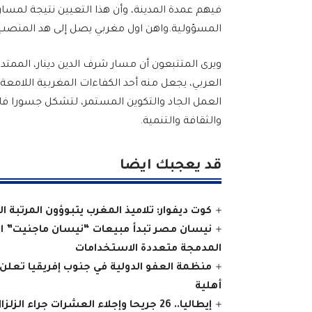
فيهم عمدة المدينة، وأن هذا التعيين نتيجة لمسا
المسؤولية.واهن اول مغربي يصل إلى هد المنصب الر
ويرى المتتبعون أن مسار شرف الدين دينار، الممتد م
العربي، يجعل منه أحد الكفاءات المغربية اللام
العمل الجاد والتكوين المستمر، لتشكل جسورا فا
والثقافة والتنمية.
قد يعجبك ايضا
كوت ديفوار: تلاميذ المغرب يتبوؤون المرتبة ا
نيسان مصر تبدأ مبيعات “نيسان ماجنيت” المج
المدمجة متعددة الاستخدامات
منظمة العفو الدولية في جنوب إفريقيا تعلن
أهلية
إيطاليا.. 26 جريحا وإجلاء العشرات جراء الزلزال في جنوب البلاد