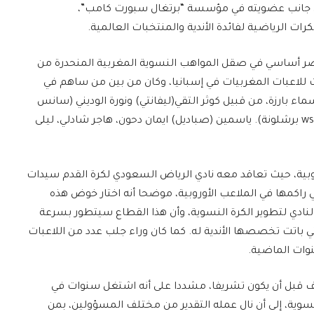
 إلى جانب عضويته في مؤسسة “برتغال سبورت كامب”،
 الرياضية لفائدة الأندية والمنتخبات العالمية.
صر أساسي في صقل المواهب النسوية المغربية المنحدرة من
انات للاعبات المغربيات في إسبانيا، وكان من بين من ساهم في
ء بارزة، من قبيل كوثر التقي(ليفانتي) ونورة الوديني (سانس
برشلونة)، ودليلة بورحو (تيراسا)، وفاطمة غربي (wss برشلونة). ياسمين (صباديل) ايمان دحون، هاجر شادلي، ليلى
لأوروبية، حيث تعاقد معه نادي الرياض السعودي لكرة القدم سيدات
تي راكمها في الملاعب الأوروبية، موضحا أنه اختار خوض هذه
النادي لتطوير الكرة النسوية، وأن هذا القطاع سيتطور بسرعة
ي باتت تخصصها الأندية له. كما كان وراء جلب عدد من اللاعبات
نوات الماضية.
كليف قبل أن يكون تشريفا، مشددا على أنه اشتغل سنوات في
سوية، إلى أن نال عمله التقدير من مختلف المسؤولين، بمن