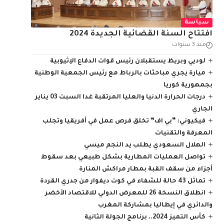
سياسة
افتتاح السنة القضائية الجديدة 2024
منذ 3 سنوات
لوديي وبريظ يستقبلان رئيس قوات الدفاع الإثيوبية
ميارة يجري مباحثات بالرباط مع رئيس الجمعية الوطنية
بجمهورية كوريا
درجات الحرارة الدنيا والعليا المرتقبة غدا السبت 03 يناير
الجاري
فيكيوني: “بي اف” تخلق فرص عمل في أفريقيا وتجلب
المعرفة والتقنيات
الهلال السعودي يطلب يد النجم ميسي
تواصل العمليات المطارية بشكل طبيعي بعد سقوط
أجزاء من سقف القبة بمطار مراكش المنارة
تماثل 43 حالة للشفاء في كوت ديفوار من جدري القردة
انطلاق النسخة 26 للمعرض الدولي للاقتصاد الأخضر
والدائري في إيطاليا بمشاركة المغرب
كأس التميز 2024.. برنامج الجولة الثانية