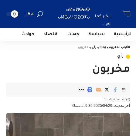
ⴰⵍⴰⵍⴱⴰⴱ
Aa
الخبر كما
ⴰⵍⵎⴰⵖⵔⵉⴱⵢⴰ
هو...
الرئيسية
سياسة
جهات
اقتصاد
حوادث
الألباب المغربية
>
Blog
>
رأي
>
مخربون
رأي
مخربون
منذ سنة واحدة
آخر تحديث: 2025/04/29 at 9:35 مساءً