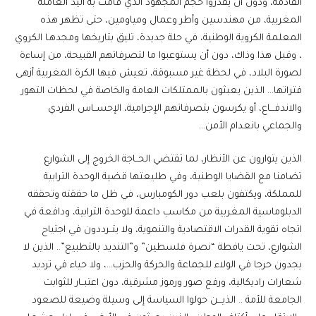
القادمة، ودون أن يقدروا حجم المجهود الذي قامت به اليد العاملة
المغربية، من مهندسين وأطر وعمال ومياومين، حتى تظهر هذه
المعلمة الكروية الوطنية، في حلة جديدة، تليق بتاريخها ومجدهـا الكروي
، وقبل هذا وذاك، دون أن يستوعبوا ما لتصرفاتهم القبيحة، من إساءة
لصورة البلاد، في لحظة غير مسبوقة، تعيش فيها الكرة المغربية أزهى
فتراتها… الذين يعبثون بالممتلكات العامة والخاصة في لحظات التهور
والاندفـــاع، أو يكرسون بتصرفاتهم الإجرامية، الإحســاس الفردي
والجماعي بانعدام الأمن…
الذين يتوارون عن الأنظار، لما تقتضي الحــاجة الخروج إلى الشوارع
تضامنا مع القضايا الوطنية، وفي طليعتها قضية الوحدة الترابية
للمملكة، ويكتفون بلعب دور الكومبارس، في ظل ما حققته وتحققه
الدبلوماسية المغربية من مكاسب داعمة للوحدة الترابية، ودافعة في
اتجاه تقوية القدرات الاقتصادية والتنموية، ولا يتــرددون في اجتياح
الشوارع، تحت يافطة “نصرة فلسطين” و”التنديد بالتطبيع”.. الذين لا
يجدون حرجا في الولاء للجماعة والحركة والحزب…، ولا حياء في ترديد
شعارات راديكالية، ورفع صور ورموز مشرقية، دون اعتبــار للثوابت
الجامعة للأمة .. الذيـــن حولوا السياسة إلى وسيلة وضيعة للصعود