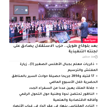
سياسة
بعد بلوكاج طويل.. حزب الاستقلال يصادق على
لجنته التنفيذية
منذ سنتين
ذكريات معلم بجبال الأطلس الصغير (3).. زيارة
المفتش والترسيم
17 قتيلا و2894 جريحا حصيلة حوادث السير بالمناطق
الحضرية ‏خلال الأسبوع الماضي
جلالة الملك يعين عددا من السفراء الجدد
الناظور تحتضن ندوة وطنية حول التحول الرقمي
وآفاقه الاقتصادية والعلمية
النادي المكناسي ينهار في عقر الدار في غياب الأنصار