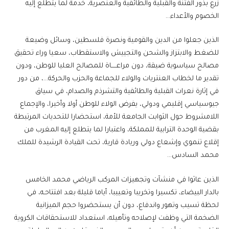
زرع بذور الفتنة والقبلية والطائفية والعنصرية، خدمة لما يتطلع إليه
الخصوم والأعداء…
الذين جعلوا من الدين والقومية ونصرة فلسطين، وسائل وضيعة
للضغط والابتزاز والشحن والتجييش والاستقطاب، سعيا وراء تحقيق
مصالح سياسوية ضيقة، دون مراعـــــاة للمصالح العليا للوطن، ودون
تقدير ما لخطاب العنتريات والولاء للجماعة والحزب والحركة…، من دور
في إثارة نعرات القبلية والطائفية والتشرذم والصدام، في سياق
جيوسياسي إقليمي ودولي، يفرض الولاء للوطن أولا وأخيرا، والإجماع
اللامشروط حول الثوابت الجامعة للأمة، استحضارا للتحديات المرتبطة
بقضية الوحدة الترابية للمملكة، واعتبارا لما يتطلع إليه المغرب من
إقلاع تنموي وإشعاع دولي وريادة قارية، تحت القيادة الرشيدة للملك
محمد السادس…
الذين عاثوا في منشآت وتجهيزات المركب الرياضي محمد الخامس
بالدار البيضاء، تكسيرا وتخريبا وتعييبا، أياما قليلة بعد افتتاحـه، في
لحظة تسيب وتهور واندفاع، دون أن يستحضروا حجم الميزانية
الضخمة التي وظفت لإصلاحه وتأهيله، استعداد للاستحقاقات الكروية