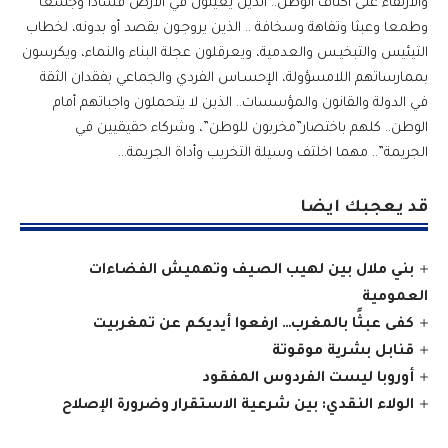
والارتقاء على أكتاف الوطن.. الذين يعيثون في الأرض فسادا وجشعا
وطمعا وعبثا وتفاهة وسخافة .. الذين يروجـون بقصد أو بدونه، لخطاب
التيئيس والتبخيـس والعدمية، ويعرقلون عجلة البناء والنماء، ويكرسون
بممارساتهم اللامسؤولة، الإحسـاس الفردي والجماعي بفقدان الثقة
في الدولة والقانون والمؤسسات.. الذين لا يتحملون واجباتهم أمام
الوطن.. كلهم باختصار”مخربون للوطن”، وشركاء حقيقيين في
الجريمة”.. مهما اخلتف وسيلة التخريب وأداة الجريمة…
قد يعجبك ايضا
بني ملال بين لهيب الصيف وتهميش الفضاءات
العمومية
كفى عبثًا بالمغرب… ارفعوا أيديكم عن تمغربيت
قنابل بشرية موقوتة
أوروبا ليست الفردوس المفقود
الولاء النقدي: بين شرعية الاستقرار وضرورة الإصلاح