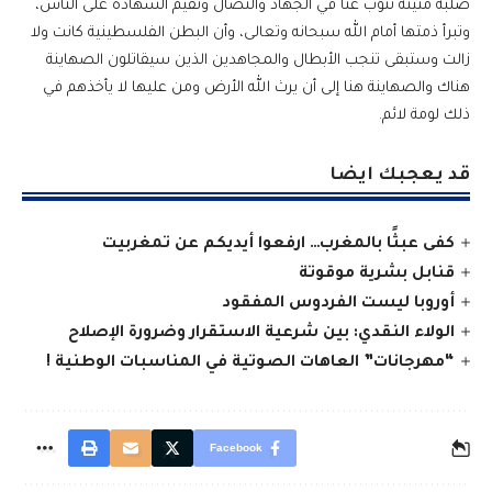
صلبة متينة تنوب عنا في الجهاد والنضال وتقيم الشهادة على الناس،
وتبرأ ذمتها أمام الله سبحانه وتعالى، وأن البطن الفلسطينية كانت ولا
زالت وستبقى تنجب الأبطال والمجاهدين الذين سيقاتلون الصهاينة
هناك والصهاينة هنا إلى أن يرث الله الأرض ومن عليها لا يأخذهم في
ذلك لومة لائم.
قد يعجبك ايضا
كفى عبثًا بالمغرب… ارفعوا أيديكم عن تمغربيت
قنابل بشرية موقوتة
أوروبا ليست الفردوس المفقود
الولاء النقدي: بين شرعية الاستقرار وضرورة الإصلاح
“مهرجانات” العاهات الصوتية في المناسبات الوطنية !
Facebook