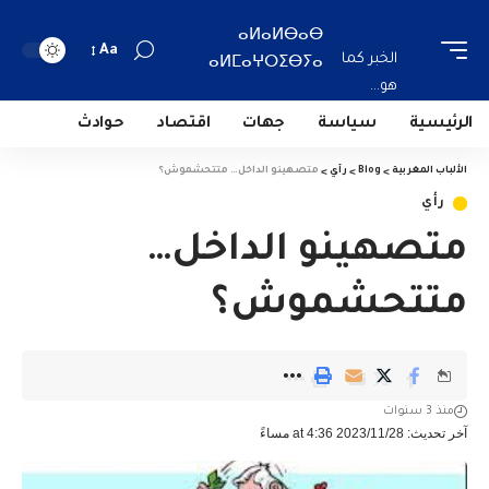
ⴰⵍⴰⵍⴱⴰⴱ
Aa
الخبر كما
ⴰⵍⵎⴰⵖⵔⵉⴱⵢⴰ
هو...
الرئيسية
سياسة
جهات
اقتصاد
حوادث
الألباب المغربية
>
Blog
>
رأي
>
متصهينو الداخل… متتحشموش؟
رأي
متصهينو الداخل…
متتحشموش؟
منذ 3 سنوات
آخر تحديث: 2023/11/28 at 4:36 مساءً