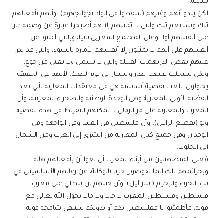
سخية.
لكن يبدو أنهم وغيرهم (سقطوا في الواد بجوايجهوم)، وأنهم بأفعالهم
تلك وشنائعم تلك والتي لا تمثلهم إلا هم أصبحوا عبارة عن وصمة عار
على أنفسهم أولا وعلى المجتمع المغربي ثانيا، وبالتي أعلنوا عن
أنفسهم على أنهم لا يمثلون إلا أنفسهم الأمارة بالسوء، والتي قد تدر
عليهم بعض الدريهمات القليلة والتي لا تسمن ولا تغني من جوع،
ولكن ستجلب عليهم العار والشنار الى يوم البعث، لأنهم في الحقيقة
يحاولون اللعب بقضية أساسية هي في معتقدات المغاربة تأتي بعد
القضية الأولى للمغاربة وهي الوحدة الوطنية والصحراء المغربية، وأن
المغرب والمغاربة على مر الزمان لا يمكنهم التفريط في هذه القضية
ولو (بقطيع الراس)، وأن فلسطين في القلب وفي الواجهة وفي
الوجدان وفي جميع كيان المغاربة من الشرق إلى الغرب ومن الشمال
الى الجنوب.
فعلى المتصهينين من أبناء المغرب أن يعوا أن بأفعالهم هاته
وبجرائمهم تلك إنما يخوضون حربا بالوكالة، عن رعاتهم الأساسيين في
بلاد الحرب والإجرام (اسرائيل)، وأن حيلهم لن تنطلي على مغرب
فلسطين وفلسطين المغرب لا حالا ولا مالا بحول الله تعالى مع
قوته، فأطمئنوا يا ققلسطين بكم أو بدونكم ستبقى شامخة قوية