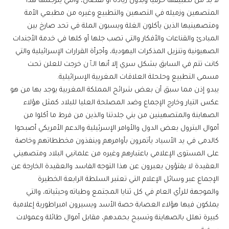
لا بد من تطبيقها حرفيا وبدون زيادة أو نقصان، والتي يترجمها هذا
المتصهين وزميله في التصهين والتطبيع وغيره من مطبعي الأمة
ومتصهينيها الذين يأكلون الغلة ويسبون الملة في تحد صارخ بين
المبادئ والقناعات والأفكار والتي تصب جلها أو كلها في خدمة الأجندات
الصهيونية وتنزيل المذكرات اليهودية، وأجرأة القرارات الإسرائيلية والتي
كانت تتم في السابق بشكل سري إلا أنها الٱن خرجت للعلن تحت
مسمى التطبيع وحلحلة العلاقات المغربية الإسرائيلية.
يبدو إذن مما سبق أن بعض شرائح المملكة المغربية يوجد بها من هو
عكس التيار وخارج الإجماع وضد المصلحة العليا للبلاد كمثل هؤلاء
الصهاينة والمتصهينين من بني جلدتنا والذين من فرط ما أكلوا من
أموال البترول بعض الدول والأوامر الإسرئيلية والدعم الأمريكي أصبحوا
كالدمى في يد الأسياد يأتمرون بأوامرهم وينفذون مخططاتهم وخاصة
على المستوى الإعلامي باعتبارهم وغيره من علمانيي البلاد ومتصهيني
العقيدة لا يفتؤون يعبرون عن هذا التوجه الفاسد والعقيدة الخارجة عن
الإجماع عبر وسائل الإعلام التي تعتبر السلطة الرابعة الخطيرة
والموجهة للرأي العام في كل ثنايا المجتمع وطياته وحيثياته، والتي
يملكون فيها هؤلاء العصابة حصة الأسد ويسيرون امبراطورية إعلامية
كبيرة تهلل بالصهاينة وتسبح بحمدهم، مقابل أموال طائلة وعمولات