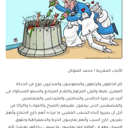
الألباب المغربية / محمد المتوكل
كثر الناعقون والزاعقون والمنفوشون والمتدثرون بنوع من الحداثة
المفترى عليها والرقي المزعوم والتقدم المتراجع والسمو المشكوك في
أمره من زمرة الحاقدين والشامتين والمتزندقين والمتعلمنين
والمتصهينين الذين يرفعون عقيرتهم بالصراخ و(الغوات) و(الزكا) من
أجل أن يمرروا لأبناء الشعب المغربي ما مراده أنهم خارج الاجماع وأنهم
يغردون خارج السرب وأنهم يمارسون الحرية والديمقراطية وحقوق
الإنسان وهم في الواقع إنما يمارسون ما يسمى ب(خالف تعرف)، لأنه