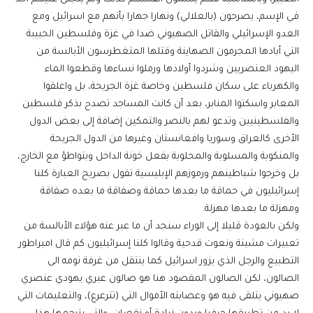
في الإسم، يصرحون (بالعلالي) ونهارا جهارا بأنهم مع اسرائيل ومع
العدو الإسرائيلي والقاتل الصهيوني ضدا في غزة وفلسطين الحبيبة
التي أبادها المجرمون الصهاينة وقتلها المتغطرسون الأبالسة من
اليهود العنصريين وشردوا أولادها ورملوا نساءها وقطعوا الماء
والكهرباء على سكان فلسطين وخاصة غزة الجريحة، بل واغلقوا
المعابر واسكتوا المنابر، بعد أن كانت المساجد تصدح بذكر فلسطين
والفلسطينيين وتدعو لهم بالنصر والتمكين إضافة إلى بعض الدول
الأخرى كالعراق وسوريا وافغانستان وغيرها من الدول الجريحة
والمنكوبة والمسلوبة والمحلوبة بفعل خونة الداخل وبتواطؤ مع الخارج،
بل وخرجوا شياطينهم ورموزهم الإبليسية تقول بصريح العبارة كلنا
إسرائيليون في حماقة ما بعدها حماقة وصفاقة ما بعده صفاقة
ومهزلة ما بعدها مهزلة.
ولكن بالعودة قليلا إلى الوراء سنجد أن ما عبر عنه هؤلاء الأبالسة من
تعبيرات مشينة ونعوت قدحية وقالوا كلنا إسرائيليون كم قال امبراطور
التطبيع والرجل الذي يزور اسرائيل كما ينتقل من غرفة نومه الى
الصالون، لكن الصالون المقصود هنا هو صالون عبري يهودي عنصري
صهيوني يتلقى فيه هو وعصابته الأموال التي (تترعرع)، والتعليمات التي