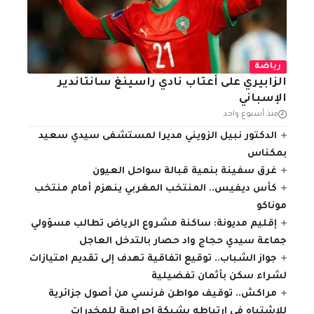
رياضة
الزابيري على أعتاب نادي راسينغ سانتاندير
الإسباني
منذ أسبوع واحد
الدكتور نبيل الزويني مديرا لمستشفى سيدي سعيد
بمكناس
غرق سفينة بنمية قبالة سواحل العيون
كأس ديفيس.. المنتخب المغربي ينهزم أمام منتخب
موناكو
إقليم مديونة: ساكنة مشروع الرياض تطالب مسؤولي
جماعة سيدي حجاج واد حصار بالتدخل العاجل
جواز الشباب.. توقيع اتفاقية تهدف إلى تقديم امتيازات
لشراء سكن بأثمان تفضيلية
مراكش.. توقيف مواطن فرنسي من أصول جزائرية
للاشتباه في ارتباطه بشبكة إجرامية للمخدرات