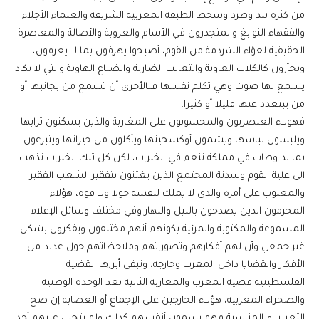
من كثرة نبذ وطرد وسخط الطبقة المغربية الشريفة والعلماء الأجلاء
والفقهاء النوابغ والمتجدرون في الأسام والعروبة والأصالة والمعاصرة
الحقيقية لعؤاء الشرذمة من القوم، أصبحوا يهرفون بما لا يعرفون،
ويجأرون كالكلاب العاوية والتعالب الضارية والضباع الهاوية والتي لا يكاد
يسمع لها صوت وهي تكلم نفسها فبالأحرى أن تسمع من بجانبها أو
من يبتعدد عنها قليلا أو كثيرا.
فهولاء العنصريون والمحسوبون على المغاربة والذين يسكنون ترابها
ويلبسون لباسها ويشمون أوكسجينها ويأكلون من خيراتها ويتبرعون
بما لذ وطاب في مملكة تنعم في الخيرات، لكن كل تلك الخيرات تذهب
الى علية القوم وسدنة المجتمع الذين يغتنون بتفقير الشعب الفقير
والمغلوب على أمره والذي لا يملك لنفسه حولا ولا قوة، هؤلاء
المجرمون الذين يصدحون بالليل والنهار وفي مختلف وسائل الإعلام
المسموعة والمكتوبة والمرئية بكونهم أنهم مختلفون ويفكرون بشكل
غير جمعي وأن لهم أفكارهم وتصوراتهم وملاحظاتهم حول عديد من
الأفكار والقضايا داخل المغرب وخارجه، وتبقى أبرزها القضية
الفلسطينية قضية المغرب والمغاربة الثانية بعد الوحدة الوطنية
والصحراء المغربية، هؤلاء الخارجين على الإجماع أو العصابة إن صح
التعبير، وبالمناسبة فهم يسمون أنفسهم كذلك ولم يتجنى عليهم أحد