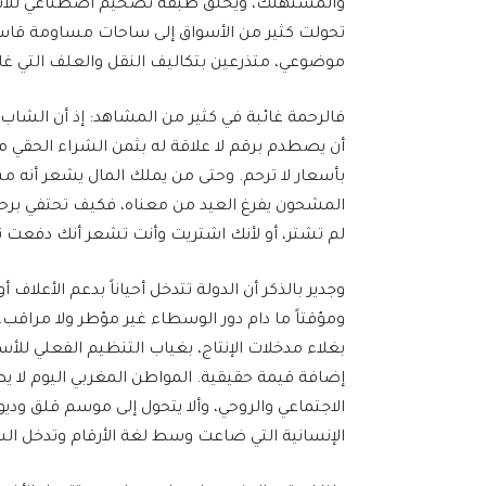
والمستهلك، ويخلق طبقة تضخيم اصطناعي للأسعار.
تحولت كثير من الأسواق إلى ساحات مساومة قاسية 
موضوعي، متذرعين بتكاليف النقل والعلف التي غالبا
فالرحمة غائبة في كثير من المشاهد: إذ أن الشاب
أن يصطدم برقم لا علاقة له بثمن الشراء الحقي من
بأسعار لا ترحم. وحتى من يملك المال يشعر أنه مس
المشحون يفرغ العيد من معناه، فكيف تحتفي برحم
لم تشتر، أو لأنك اشتريت وأنت تشعر أنك دفعت 
وجدير بالذكر أن الدولة تتدخل أحياناً بدعم الأعلاف 
ومؤقتاً ما دام دور الوسطاء غير مؤطر ولا مر
بغلاء مدخلات الإنتاج، بغياب التنظيم الفعلي للأ
إضافة قيمة حقيقية. المواطن المغربي اليوم لا
الاجتماعي والروحي، وألا يتحول إلى موسم قلق وديو
الإنسانية التي ضاعت وسط لغة الأرقام وتدخل ال