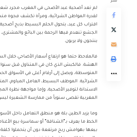
نشر
لم تعد أضحية عيد الأضحى في المغرب مجرد شعيرة
لقدرة المواطن الشرائية، ومرآة تكشف فجوة متسع
اقتراب كل عيد، يتحول الحلم البسيط بذبح أضحية 
الجشع تنعدم فيها الرحمة بين البائع والمشتري، 
ينتجون ولا يربون.
فالملاحظ حتما هو ارتفاع أسعار الأضاحي خلال ا
الهشة. فالكبش الذي كان في المتناول قبل سنوات، أ
المتوسطة، ويصل إلى أرقام أعلى في الأسواق الحضرية
الشرائية. الموظف البسيط، العامل المياوم، المتق
الاستدانة لتوفير الأضحية، وإما مواجهة نظرة المج
المغربية تقصى سنوياً من ممارسة الشعيرة ليس ت
وما يزيد الطين بلة هو منطق التعامل داخل الأسوا
الخط ما يعرف بـ”الشناقة” أو سماسرة بيع الأغن
بيعها بهوامش ربح مرتفعة دون أن يتحملوا كلفة ا