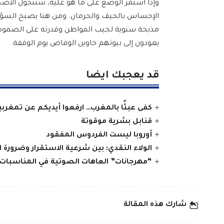
وإذا استمر الوضع على ما هو عليه، ستتحول الأ
الإحساس بالحيف والحرمان. ومن هنا يصبح السؤال
مذبحة سنوية لجيب المواطن وقدرته على الصمود؟ ال
يعودون إلى بيوتهم خاوين الوفاض يوم الوقفة.
قد يعجبك ايضا
كفى عبثًا بالمغرب… ارفعوا أيديكم عن تمغرب
قنابل بشرية موقوتة
أوروبا ليست الفردوس المفقود
الولاء النقدي: بين شرعية الاستقرار وضرورة ا
“مهرجانات” العاهات الصوتية في المناسبات 
شارك هذه المقالة