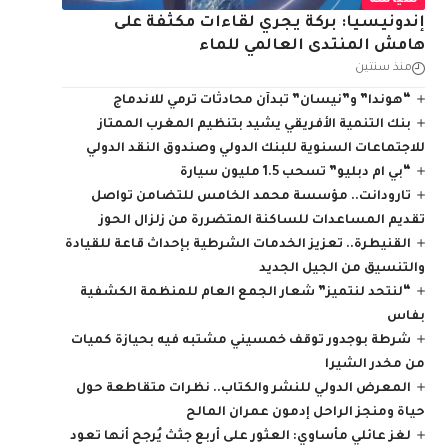
سياسة
إندونيسيا: بركة يجري لقاءات مكثفة على
هامش المنتدى العالمي للماء
منذ سنتين
“هوندا” و”نيسان” تبدآن محادثات ترمي للاندماج
بنك التنمية الأفريقي يشيد بتنظيم المغرب الممتاز
للاجتماعات السنوية للبنك الدولي وصندوق النقد الدولي
“بي ام دبليو” تسحب 1.5 مليون سيارة
تارودانت.. مؤسسة محمد الخامس للتضامن تواصل
تقديم المساعدات للساكنة المتضررة من زلزال الحوز
القنيطرة.. تعزيز الخدمات الشرطية بإحداث قاعة للقيادة
والتنسيق من الجيل الجديد
“لنتحد لنتميز” شعار الجمع العام للمنظمة الكشفية
بفاس
شرطة بوجدور توقف خمسيني مشتبه فيه بحيازة كميات
من مخدر الشيرا
المعرض الدولي للنشر والكتاب.. نظرات متقاطعة حول
حياة ومنجز الراحل إدمون عمران المالح
لغز عائلي مأساوي: العثور على أربع جثث يُرجح أنها تعود