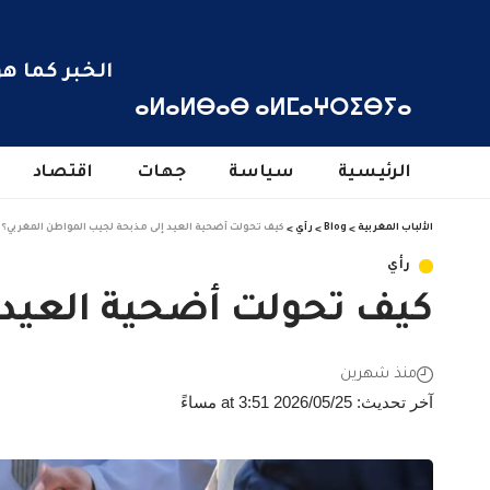
الخبر كما هو
ⴰⵍⴰⵍⴱⴰⴱ ⴰⵍⵎⴰⵖⵔⵉⴱⵢⴰ
الرئيسية
سياسة
جهات
اقتصاد
الألباب المغربية
>
Blog
>
رأي
>
كيف تحولت أضحية العيد إلى مذبحة لجيب المواطن المغربي؟
رأي
كيف تحولت أضحية العيد 
منذ شهرين
آخر تحديث: 2026/05/25 at 3:51 مساءً