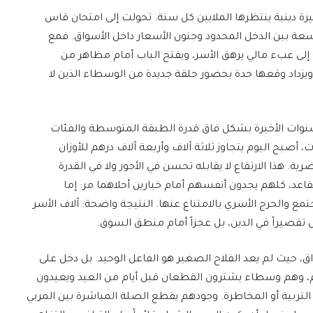
 دينية ينتظرها الملايين كل سنة. تحولت إلى امتحان قاس
ة بين الدخل المحدود وجنون الأسعار داخل الأسواق. فمع
إلى عبء مالي يرهق الأسر، ويفتح الباب أمام مظاهر من
ويزداد وقعها حدة بحضور حلقة جديدة من الوسطاء الذين لا
لسنوات الأخيرة بشكل فاق قدرة الطبقة المتوسطة والفئات
صبح اليوم يتجاوز ثلاثة آلاف وأربعة آلاف درهم للأوزان
. هذا الارتفاع لا يقابله تحسن في الأجور ولا في القدرة
اعد، كلهم يجدون أنفسهم أمام خيارين أحلاهما مر: إما
تمع والحرج الأسري بالامتناع عنها. النتيجة واضحة: آلاف الأسر
قصيراً في الدين، بل عجزاً أمام منطق السوق.
ق، حيث لم يعد الفلاح الصغير هو الفاعل الوحيد. بل دخل على
ام، وهم وسطاء يشترون القطعان قبل أيام من العيد ويعيدون
لتربية أو المخاطرة. وجودهم يقطع الصلة المباشرة بين المربي