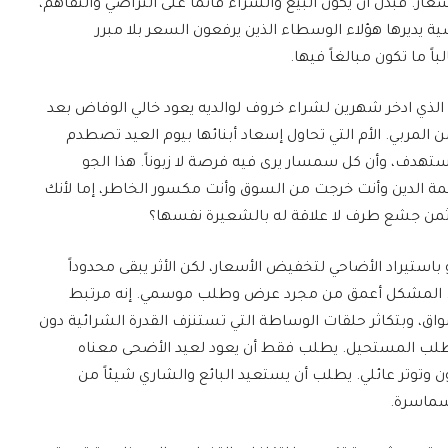
 فبدل أن يكون البيع والشراء قائماً على التراضي والتفاهم،
يديرها هؤلاء الوسطاء الذين يرفعون السعر بلا مبرر
ً ما تكون مبالغاً فيها.
 الذي ادخر شهرين لشراء خروف لوالديه يعود خالي الوفاض بعد
 المربي. الأم التي تحاول إسعاد أبنائها بيوم العيد تصطدم
تهدف، وأن كل سمسار يرى فيه فرصة لا زبوناً. هذا الجو
ة الدين وأنت خرجت من السوق وأنت مكسور الخاطر، إما لأنك
ثمن جشع طرف لا علاقة له بالشعيرة نفسها؟
أو باستيراد الأضاحي لتخفيض الأسعار، لكن الأثر يبقى محدوداً
اقب. المشكل أعمق من مجرد عرض وطلب موسمي. إنه مرتبط
سواق، وبتكاثر حلقات الوساطة التي تستنزف القدرة الشرائية دون
 يطلب المستحيل. يطلب فقط أن يعود لعيد الأضحى معناه
ن وتوتر عائلي. يطلب أن يستعيد البائع والشاري شيئاً من
سماسرة.