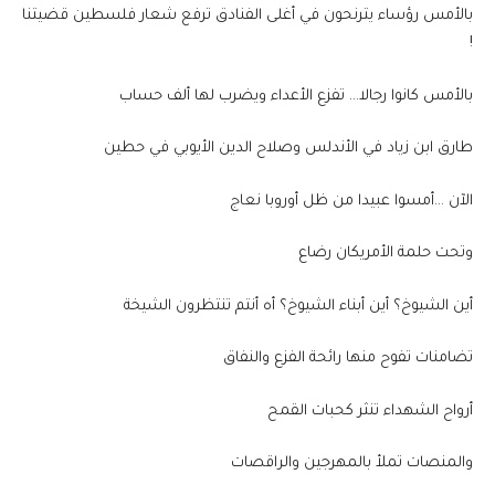
بالأمس رؤساء يترنحون في أغلى الفنادق ترفع شعار فلسطين قضيتنا
!
بالأمس كانوا رجالا… تفزع الأعداء ويضرب لها ألف حساب
طارق ابن زياد في الأندلس وصلاح الدين الأيوبي في حطين
الآن …أمسوا عبيدا من ظل أوروبا نعاج
وتحت حلمة الأمريكان رضاع
أين الشيوخ؟ أين أبناء الشيوخ؟ أه أنتم تنتظرون الشيخة
تضامنات تفوح منها رائحة الفزع والنفاق
أرواح الشهداء تنثر كحبات القمح
والمنصات تملأ بالمهرجين والراقصات