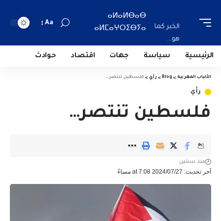
ⴰⵍⴰⵍⴱⴰⴱ
Aa
الخبر كما
ⴰⵍⵎⴰⵖⵔⵉⴱⵢⴰ
هو...
الرئيسية
سياسة
جهات
اقتصاد
حوادث
الألباب المغربية
>
Blog
>
رأي
>
فلسطين تنتصر…
رأي
فلسطين تنتصر…
منذ سنتين
آخر تحديث: 2024/07/27 at 7:08 مساءً