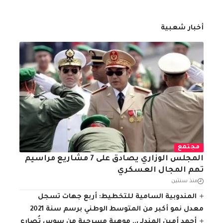
أخبار شعبية
مجتمع
المجلس الوزاري يصادق على 7 مشاريع مراسيم
تهم المجال العسكري
منذ سنتين
المندوبية السامية للتخطيط: أربع جهات تسجل
معدل نمو أكبر من المتوسط الوطني برسم سنة 2021
أحمد أمين المندلي.. موهبة مسرحية من سوس تُصارع