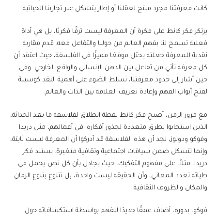
كانت معرفتنا مجرد منتج لعقلنا أو إطار يتشكل عبر تجاربنا الحياتية.
يرتكز فكر كانط على فكرة أن المعرفة ليست ترفًا فكريًا، بل هي أداة
فعلية تسمح لنا بفهم العالم من حولنا والتفاعل معه. قدم مقاربة
نقدية للمعرفة جعلته يحتل موقعًا مميزًا في الفلسفة، حيث اعتقد أن
كل معرفة تأتي من تفاعل بين الذهن الإنساني والواقع الخارجي. وفي
حين أشار إلى حدود معرفتنا، نسلط الضوء على أهمية النقد كوسيلة
لفتح أبواب الفهم وإعادة تعريف العلاقة بين الذات والعالم.
مع مرور الزمن، أصبح فكر كانط نقطة انطلاق لفلاسفة ما بعد الحداثة،
الذين استجابوا بطرق متعددة لجذور أفكاره. في أعمالهم، مثل دريدا
وفوكو ودولوز، نجد أن هذه الفلاسفة قد أدركوا أن المعرفة ليست ثابتة،
وإنما تتشكل ضمن سياقات اجتماعية وثقافية متغيرة. يستند فكر
دريدا، مثلاً، على مفهوم التفكيك، حيث يجادل بأن كل نص يحمل في
طياته تعدد المعاني، وأن الحقيقة ليست واحدة، بل تتنوع بتنوع الزمان
والمكان والظروف الثقافية.
فوكو، بدوره، أضاف عمقًا جديدًا للفهم بواسطة استكشافاته حول