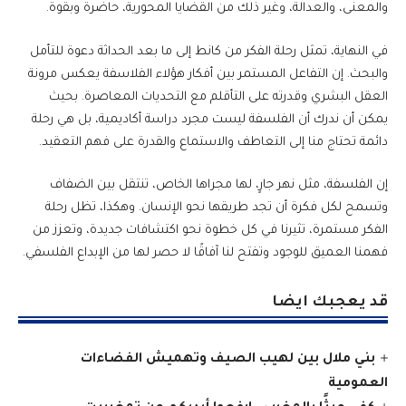
والمعنى، والعدالة، وغير ذلك من القضايا المحورية، حاضرة وبقوة.
في النهاية، تمثل رحلة الفكر من كانط إلى ما بعد الحداثة دعوة للتأمل
والبحث. إن التفاعل المستمر بين أفكار هؤلاء الفلاسفة يعكس مرونة
العقل البشري وقدرته على التأقلم مع التحديات المعاصرة. بحيث
يمكن أن ندرك أن الفلسفة ليست مجرد دراسة أكاديمية، بل هي رحلة
دائمة تحتاج منا إلى التعاطف والاستماع والقدرة على فهم التعقيد.
إن الفلسفة، مثل نهر جارٍ، لها مجراها الخاص، تنتقل بين الضفاف
وتسمح لكل فكرة أن تجد طريقها نحو الإنسان. وهكذا، تظل رحلة
الفكر مستمرة، تثيرنا في كل خطوة نحو اكتشافات جديدة، وتعزز من
فهمنا العميق للوجود وتفتح لنا آفاقًا لا حصر لها من الإبداع الفلسفي.
قد يعجبك ايضا
بني ملال بين لهيب الصيف وتهميش الفضاءات
العمومية