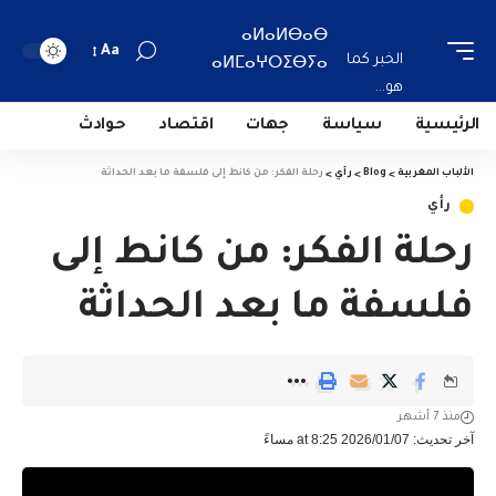
ⴰⵍⴰⵍⴱⴰⴱ
Aa
الخبر كما
ⴰⵍⵎⴰⵖⵔⵉⴱⵢⴰ
هو...
الرئيسية
سياسة
جهات
اقتصاد
حوادث
الألباب المغربية
>
Blog
>
رأي
>
رحلة الفكر: من كانط إلى فلسفة ما بعد الحداثة
رأي
رحلة الفكر: من كانط إلى
فلسفة ما بعد الحداثة
منذ 7 أشهر
آخر تحديث: 2026/01/07 at 8:25 مساءً