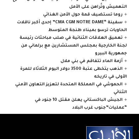
التهميش وتُراهن على الأمل
روما تستضيف قمة حول الأمن الغذائي
سفينة “CMA CGM NOTRE DAME” إحدى أكبر ناقلات
الحاويات ترسو بميناء طنجة المتوسط
تعميق العلاقات الثنائية في صلب مباحثات رئيسة
لجنة الخارجية بمجلس المستشارين مع برلماني من
جمهورية البيرو
أزمة الماء تتفاقم في بني ملال
الذهب يتخطى عتبة 3500 دولار اليوم الثلاثاء للمرة
الأولى في تاريخه
الحموشي في المملكة المتحدة لتعزيز التعاون الأمني
الثنائي
الجيش الباكستاني يعلن مقتل 10 جنود في
“عمليات”جنوب غرب البلاد