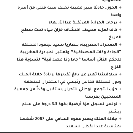
السعودية
الحوز.. حادثة سير مميتة تخلف ستة قتلى من أسرة
واحدة
درجات الحرارة المرتقبة غدا الأربعاء
كاف لملء محيط.. اكتشاف خزان مياه تحت سطح
المريخ
الصحراء المغربية: بلغاريا تشيد بجهود المملكة
“الجادة وذات المصداقية” وتعتبر المبادرة المغربية
للحكم الذاتي أساسا “جادا وذا مصداقية” لتسوية هذا
النزاع
سلوفينيا تعبر عن بالغ تقديرها لريادة جلالة الملك
ودور المملكة كفاعل رئيسي في استقرار المنطقة
حزب التجمع الوطني للأحرار يستقبل وفداً من جمعية
المنتخبين بفرنسا
تونس تسجل هزة أرضية بقوة 3.3 درجة على سلم
ريشتر
جلالة الملك يصدر عفوه السامي على 2097 شخصا
بمناسبة عيد الفطر السعيد