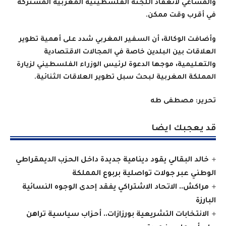
والمساعي لانعقاد اللجنة الفلسطينية المغربية المشتركة
في أقرب وقت ممكن.
وأضافت الوكالة، أن السفير المغربي شدد على أهمية تطوير
العلاقات بين البلدين خاصة في المجالات الاقتصادية
والتعليمية، موجها الدعوة لرئيس الوزراء الفلسطيني لزيارة
المملكة المغربية لبحث سبل تطوير العلاقات الثنائية.
تحرير: مصطفى طه
قد يعجبك ايضا
خالد البقالي يقود دينامية جديدة داخل الحزب الديمقراطي
الوطني عبر جولات تواصلية بربوع المملكة
مراكش.. الاتحاد الاشتراكي يفقد إحدى الوجوه النسائية
البارزة
الانتخابات التشريعية بورزازات.. أحزاب سياسية تراهن