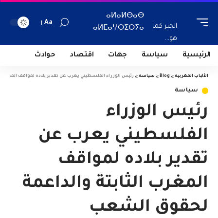
ⴰⵍⴰⵍⴱⴰⴱ
Aa
الخبر كما
ⴰⵍⵎⴰⵖⵔⵉⴱⵢⴰ
هو...
الرئيسية
سياسة
جهات
اقتصاد
حوادث
الألباب المغربية
>
Blog
>
سياسة
>
رئيس الوزراء الفلسطيني يعرب عن تقدير بلاده لمواقف المغرب 
سياسة
رئيس الوزراء
الفلسطيني يعرب عن
تقدير بلاده لمواقف
المغرب الثابتة والداعمة
لحقوق الشعب