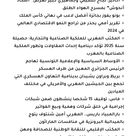
أكادير: نجاح تنظيمي وجماهيري كبير لعرض “أشكاد
أنحوش” بمسرح الهواء الطلق
بونو يفوز بجائزة أفضل لاعب في نهائي كأس الملك
تقرير أممي يحذر من تراجع النمو الاقتصادي العالمي
في 2024
المكتب المغربي للملكية الصناعية والتجارية: حصيلة
سنة 2025 تؤكد دينامية إحداث المقاولات وتطور الملكية
الصناعية بالمغرب
الأوساط السياسية والإعلامية التونسية تهاجم
الرئيس الجزائري المعين من طرف العسكر
بريظ وبراون يشيدان بدينامية التعاون العسكري التي
تجمع بين الجيشين المغربي والأمريكي في مختلف
الميادين
فاس: توقيف 15 شخصا ينشطون ضمن شبكات
إجرامية في خلق شركات وهمية وبيع الفواتير
بارالمبياد باريس.. المغربي أمين شنتوف يتوج
بالميدالية البرونزية في منافسات الماراثون
المكتب الإقليمي للنقابة الوطنية للصحافة ومهن