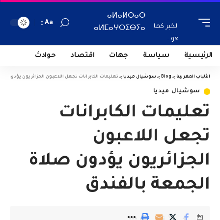
ⴰⵍⴰⵍⴱⴰⴱ
Aa
الخبر كما
ⴰⵍⵎⴰⵖⵔⵉⴱⵢⴰ
هو...
الرئيسية
سياسة
جهات
اقتصاد
حوادث
الألباب المغربية
>
Blog
>
سوشيال ميديا
>
تعليمات الكابرانات تجعل اللاعبون الجزائريون يؤدون صل
سوشيال ميديا
تعليمات الكابرانات
تجعل اللاعبون
الجزائريون يؤدون صلاة
الجمعة بالفندق