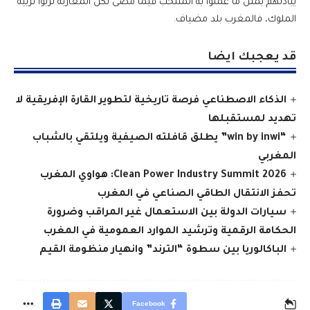
يبادلهم بمثل ما عملوا به المنتخب فيما مضى لكن المغاربة تربوا تربية
الملوك، فالمغرب بلد مضياف.
قد يعجبك ايضا
الذكاء الاصطناعي فرصة تاريخية لتطوير القارة الإفريقية لا
تهديد لمستقبلها
“win by inwi” يطلق قافلته الصيفية ويلتقي بالشباب
المغربي
Clean Power Industry Summit 2026: هواوي المغرب
تحفز الانتقال الطاقي الصناعي في المغرب
سيارات الدولة بين الاستعمال غير المراقب وضرورة
الحكامة الرقمية وترشيد الموارد العمومية في المغرب
الباكالوريا بين سطوة “الترند” وانهيار منظومة القيم
Facebook