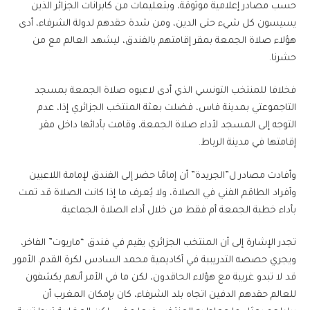
حسب مصادر إعلامية موثوقة، وبتعليمات من كابرانات الجزائر الذين
يسيسون كل شيء حتى الدين، ومن شدة حقدهم لدولة الشرفاء، أدى
هؤلاء صلاة الجمعة بمقر إقامتهم بالفندق، ليشهد العالم مع من
حشرنا.
فخلافا للمنتخب التونسي الذي أدى لاعبوه صلاة الجمعة بمسجد
التاجموعتي بمدينة فاس، فضلت بعثة المنتخب الجزائري إذا، عدم
التوجه إلى المسجد لأداء صلاة الجمعة، وقامت بأدائها داخل مقر
إقامتها في مدينة الرباط.
وأفادت مصادر ل”الجريدة” أن إمامًا حضر إلى الفندق لإمامة اللاعبين
وأفراد الطاقم الفني في الصلاة، ولا يُعرف ما إذا كانت الصلاة قد تمت
بأداء خطبة الجمعة أم فقط من خلال أداء الصلاة الجماعية.
تجدر الإشارة إلى أن المنتخب الجزائري يقيم في فندق “ماريوت” الفاخر،
ويجري حصصه التدريببة في أكاديمية محمد السادس لكرة القدم. الأمور
قد لا تبدو غريبة مع هؤلاء الحاقدون، لكن ما في الأمر أنهم يكشفون
للعالم حقدهم الدفين اتجاه بلد الشرفاء، كان بإمكان المغرب أن