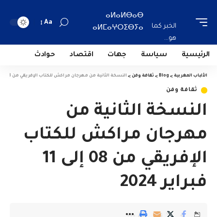
ⴰⵍⴰⵍⴱⴰⴱ
Aa
الخبر كما
ⴰⵍⵎⴰⵖⵔⵉⴱⵢⴰ
هو...
الرئيسية
سياسة
جهات
اقتصاد
حوادث
الألباب المغربية
>
Blog
>
ثقافة وفن
>
النسخة الثانية من مهرجان مراكش للكتاب الإفريقي من 08 إلى 11 فبراير 2024
ثقافة وفن
النسخة الثانية من
مهرجان مراكش للكتاب
الإفريقي من 08 إلى 11
فبراير 2024