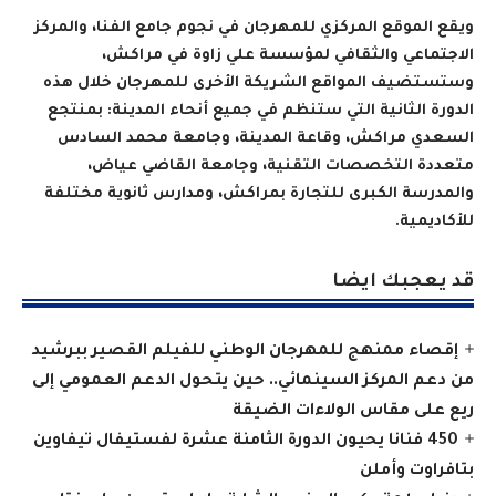
ويقع الموقع المركزي للمهرجان في نجوم جامع الفنا، والمركز
الاجتماعي والثقافي لمؤسسة علي زاوة في مراكش،
وستستضيف المواقع الشريكة الأخرى للمهرجان خلال هذه
الدورة الثانية التي ستنظم في جميع أنحاء المدينة: بمنتجع
السعدي مراكش، وقاعة المدينة، وجامعة محمد السادس
متعددة التخصصات التقنية، وجامعة القاضي عياض،
والمدرسة الكبرى للتجارة بمراكش، ومدارس ثانوية مختلفة
للأكاديمية
.
قد يعجبك ايضا
إقصاء ممنهج للمهرجان الوطني للفيلم القصير ببرشيد
من دعم المركز السينمائي.. حين يتحول الدعم العمومي إلى
ريع على مقاس الولاءات الضيقة
450 فنانا يحيون الدورة الثامنة عشرة لفستيفال تيفاوين
بتافراوت وأملن