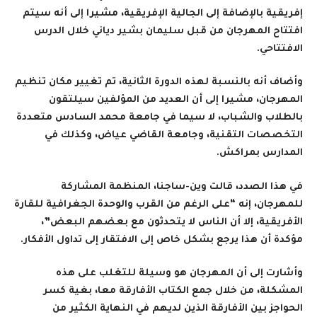
إفريقية بالإضافة إلى الجالية الإفريقية، مشيرا إلى أنه سيتم
افتتاح المهرجان من قبل سليمان بشير دياني خلال الدرس
الافتتاحي
.
وأضاف أنه بالنسبة لهذه الدورة الثانية، تم تغيير مكان تنظيم
المهرجان، مشيرا إلى أن العديد من المؤلفين سيلتقون
بالطلاب والشباب، لا سيما في جامعة محمد السادس متعددة
التخصصات التقنية، وجامعة القاضي عياض، وكذلك في
المدارس بمراكش
.
في هذا الصدد، قالت وين-ساجنا، المنظمة المشاركة
للمهرجان، إنه “على الرغم من القرب والوحدة الجغرافية للقارة
الأفريقية، إلا أن الناس لا يتحدثون مع بعضهم البعض”،
مؤكدة أن هذا يرجع بشكل خاص إلى الافتقار إلى تداول الأفكار
.
وأشارت إلى أن المهرجان هو وسيلة للتغلب على هذه
المشكلة، من خلال جمع الكتاب الأفارقة معا، بغية كسر
الحواجز بين الأفارقة الذين لديهم في النهاية الكثير من