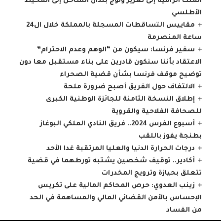
الملك الرامية إلى تعزيز ولوج بلدان الساحل إلى المحيط
الأطلسي
مقاييس التساقطات المسجلة بالمملكة خلال ال24
ساعة المنصرمة
سفير فرنسا: سيكون من “الوهم وعدم الاحترام”
الاعتقاد بأننا سنكون قادرين على بناء مستقبل معا دون
توضيح موقف فرنسا بشأن قضية الصحراء
الالتفاف حول الفريق أصبح ضرورة ملحة
إطلاق النسخة الثامنة للجائزة الوطنية الكبرى
للصحافة الفلاحية والقروية
أسبوع الفرس 2024.. فريق النادي الملكي البوغاز
بطنجة يفوز باللقب
درجات الحرارة الدنيا والعليا المرتقبة غدا الأحد
أكادير.. توقيف شخصين يشتبه تورطهما في قضية
تتعلق بحيازة وترويج المخدرات
زينب العدوي: حرص المحاكم المالية على تكريس
الإحساس بالأمن القضائي المالي والمساهمة في الحد
من الفساد