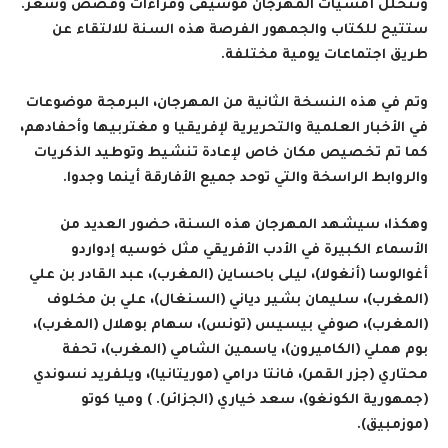
وتتخلل أمسيات المهرجان موسيقى وقراءات وقصص وشعر.
ستتيح للكتاب والجمهور الفرصة هذه السنة للالتقاء عن
طريق اجتماعات يومية مختلفة
.
وتم في هذه النسخة الثانية من المهرجان، البرمجة موضوعات
في الأخبار العلمية والتحريرية لإفريقيا و مغتربيها وأحفادهم،
كما تم تخصيص مكان خاص لإعادة تنشيط وتوطيد الذكريات
والروابط الراسخة والتي توحد جميع الأفارقة أينما وجدوا
.
وهكذا، سيشهد المهرجان هذه السنة، حضور العديد من
الأسماء الكبيرة في الأدب الأفريقي مثل خوسيه إدواردو
أغوالوسا (أنغولا)، ليلى باحساين (المغرب)، عبد القادر بن علي
(المغرب)، سليمان بشير دياني (السنغال)، علي بن مخلوف
(المغرب)، صوفي بيسيس (تونس)، سهام بوهلال (المغرب)،
بوم هملي (الكاميرون)، ياسمين الشامي (المغرب)، تحفة
محتاري (جزر القمر)، فانتا درامي (موريتانيا)، ويلفريد نسوندي
(جمهورية الكونغو)، سعد خياري (الجزائر). ) وميا كوتو
(موزمبيق
).