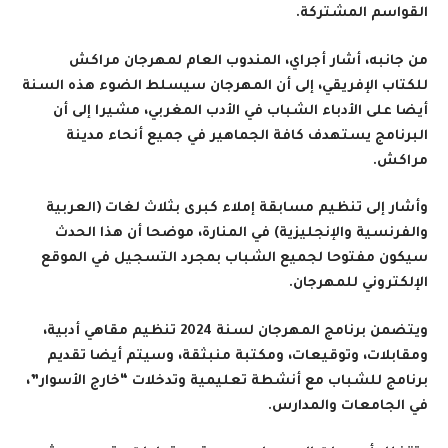
القواسم المشتركة
.
من جانبه، أشار أجراي، المندوب العام لمهرجان مراكش
للكتاب الإفريقي، إلى أن المهرجان سيسلط الضوء هذه السنة
أيضا على الأدباء الشباب في الأدب المغربي، مشيرا إلى أن
البرنامج يستهدف كافة الجماهير في جميع أنحاء مدينة
مراكش
.
وأشار إلى تنظيم مسابقة إملاء كبرى بثلاث لغات (العربية
والفرنسية والإنجليزية) في المنارة، موضحا أن هذا الحدث
سيكون مفتوحا لجميع الشباب بمجرد التسجيل في الموقع
الإلكتروني للمهرجان
.
ويتضمن برنامج المهرجان لسنة 2024 تنظيم مقاهي أدبية،
ومقابلات، وتوقيعات، ومكتبة منبثقة، وسيتم أيضا تقديم
برنامج للشباب مع أنشطة تعليمية وتدخلات “خارج الأسوار”،
في الجامعات والمدارس
.