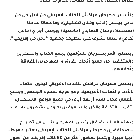
فبراير المقبل بالمركب الثقافي نجوم مراكش.
وتأسس مهرجان مراكش للكتاب الإفريقي من قبل كل من
ماحي بينبين (كاتب وفنان تشكيلي)، وفاطماتا ساكنا
(صحفية)، وحنان الصايدي (جامعية) ويونس أجراي (فاعل
ثقافي)، بينما تشرف على تنظيمه جمعية “نحن فن إفريقيا
“.
ويتعلق الأمر بمهرجان للمؤلفين يجمع الكتاب والمفكرين
والمثقفين من جميع أنحاء القارة، و المهاجرين الأفارقة
وأحفادهم
.
ويسعى مهرجان مراكش للكتاب الأفريقي ليكون احتفالا
بالأدب والثقافة الأفريقية، وهو موجه لعموم الجمهور وجميع
الأعمار، مجانا لمدة أربعة أيام، في جميع مواقع الاستقبال،
لتقريب الثقافة والفن والشغوفين به ومن يشعرون به بعيدا
.
وبهذه المناسبة، قال رئيس المهرجان بنبين في تصريح
للصحافة، إن مهرجان مراكش للكتاب الإفريقي يعتبر مهرجانا
أدبيا كبيرا، ويتميز بحضور أكثر من 50 كاتبا إفريقيا من أصول