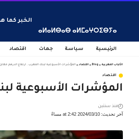
الخبر كما هو
ⴰⵍⴰⵍⴱⴰⴱ ⴰⵍⵎⴰⵖⵔⵉⴱⵢⴰ
الرئيسية
سياسة
جهات
اقتصاد
الألباب المغربية
>
Blog
>
اقتصاد
>
المؤشرات الأسبوعية لبنك المغرب.. ارتفاع الدرهم مقابل 
اقتصاد
المؤشرات الأسبوعية لبنك 
منذ سنتين
آخر تحديث: 2024/03/10 at 2:42 مساءً