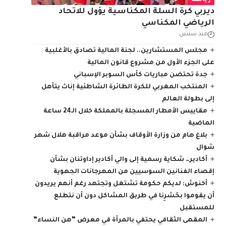
رياضة
ديربي كرة السلة المكناسية يؤول للاتحاد
الرياضي المكناسي
منذ سنتين
مجلس المستشارين.. لجنة المالية تصادق بالأغلبية
على الجزء الأول من مشروع قانون المالية
جدة تحتضن مباريات كأس السوبر الإسباني
المنتخب المغربي للكرة الطائرة الشاطئية إناث يتأهل
إلى بطولة العالم
مقاييس الأمطار المسجلة بالمملكة خلال الـ24 ساعة
الماضية
بلاغ هام من وزارة الأوقاف بشأن موعد مراقبة هلال شهر
شوال
أكادير… شكاية رسمية إلى والي أكادير إداوتنان بشأن
إقصاء الفنانين السوسيين من المهرجانات الجهوية
أخنوش: لديكم حكومة تشتغل وتجتهد رغم أنهم يريدون
أن يقوموا بحَشرِنا في طريق المشاكل دون أن نتطلع
للمستقبل
المقهى الثقافي يحتفي بالمرأة في معرض “هن النساء”