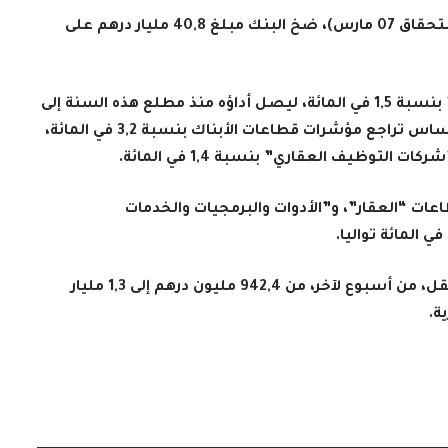
وخلال طلب العروض ليوم 06 مارس (تاريخ الاستحقاق 07 مارس)، ضخ البنك مبلغ 40,8 مليار درهم على
وبخصوص سوق البورصة، تراجع مؤشر “مازي” بنسبة 1,5 في المائة، ليصل أداؤه منذ مطلع هذه السنة إلى
7 في المائة. ويعكس هذا التطور الأسبوعي بالأساس تراجع مؤشرات قطاعات الأبناك بنسبة 3,2 في المائة،
.
ات “العقار”، و”الأدوات والبرمجيات والخدمات
.
وبخصوص الحجم الأسبوعي للمبادلات فقد انتقل، من أسبوع لآخر، من 942,4 مليون درهم إلى 1,3 مليار
ة
.