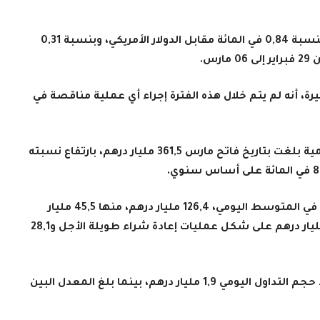
أفاد بنك المغرب بأن سعر صرف الدرهم ارتفع بنسبة 0,84 في المائة مقابل الدولار الأمريكي، وبنسبة 0,31
رس
.
ة، أنه لم يتم خلال هذه الفترة إجراء أي عملية مناقصة في
وأورد المصدر ذاته، أن الأصول الاحتياطية الرسمية بلغت بتاريخ فاتح مارس 361,5 مليار درهم، بارتفاع نسبته
.
وفي ما يتعلق بتدخلات بنك المغرب فقد بلغت، في المتوسط اليومي، 126,4 مليار درهم، منها 45,5 مليار
درهم على شكل تسبيقات لمدة 7 أيام، و52,9 مليار درهم على شكل عمليات إعادة شراء طويلة الأجل و28,1
وعلى مستوى السوق بين الأبناك، بلغ متوسط حجم التداول اليومي 1,9 مليار درهم، بينما بلغ المعدل البين