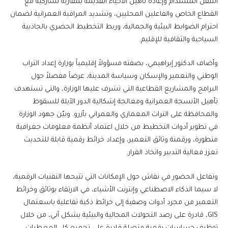
التنقل المستدام وإعادة تأهيل الأحياء القديمة بمقاربة تشاركية مع
القطاع الخاص والفاعلين المحليين، وتشديد المراقبة العمرانية لضمان
احترام الضوابط البيئية والجمالية، وربط التخطيط الحضري بالجاذبية
السياحية والثقافية للإقليم.
وأضاف الدكتور إبراهيمي، بصفته مسؤولاً إقليمياً بوزارة إعداد التراب
الوطني والتعمير والإسكان وسياسة المدينة، عرضاً مفصلاً حول
البرامج والمشاريع القطاعية التي تشرف عليها الوزارة، والتي تستهدف
تأهيل الأنسجة العمرانية ومعالجة إشكالية الدور الآيلة للسقوط
والمحافظة على التراث المعماري والعمراني بأزرو. وبيّن جهود الوزارة
في تطوير أدوات التخطيط من خلال اعتماد أنظمة معلومات جغرافية
متطورة، ورقمنة وثائق التعمير، وإعداد خرائط رقمية قابلة للتحديث
تعزز فعالية التدبير واتخاذ القرار.
وتفاعل الحضور في نقاش حول الإمكانات التي تتيحها التقنيات الرقمية،
لا سيما الذكاء الاصطناعي وإنترنت الأشياء، في الارتقاء بوثائق وخرائط
التعمير من مجرد أدوات وصفية إلى خرائط ذكية تفاعلية باسعتمال
GIS، قادرة على رصد التحولات المجالية والبيئية بشكل آني، من خلال