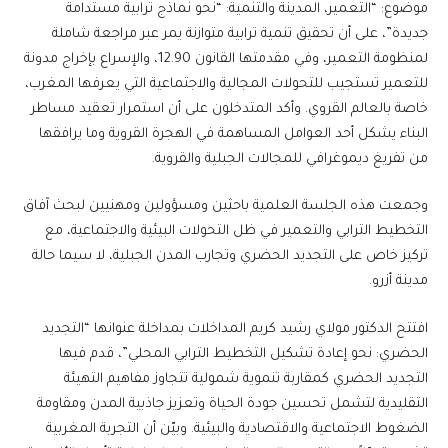
موضوع: “التعمير، المدينة والتنمية: “نحو نماذج ترابية مستدامة
جديدة”، على أن تحقيق تنمية ترابية متوازنة يمر عبر مراجعة شاملة
لمنظومة التعمير، وفي مقدمتها القانون 12.90، والإسراع بإخراج مدونة
للتعمير تستجيب للتحولات المجالية والاجتماعية التي يعرفها المغرب،
خاصة بالعالم القروي. وأكد المتدخلون على أن استمرار تعقيد مساطر
البناء يشكل أحد العوامل المساهمة في الهجرة القروية وما يرافقها
من تفريغ ديموغرافي للمجالات الجبلية والقروية.
وجمعت هذه الجلسة العلمية باحثين ومسؤولين ومهنيين لبحث آفاق
التخطيط الترابي والتعمير في ظل التحولات البيئية والاجتماعية، مع
تركيز خاص على التجديد الحضري وتجارب المدن الجبلية، لا سيما حالة
مدينة أزرو.
افتتح الدكتور مولاي رشيد كريم المداخلات بمداخلة عنوانها “التجديد
الحضري: نحو إعادة تشكيل التخطيط الترابي المحلي”، قدم فيها
التجديد الحضري كمقاربة تنموية شمولية تتجاوز مفاهيم التهيئة
التقليدية لتشمل تحسين جودة الحياة وتعزيز جاذبية المدن ومقاومة
الضغوط الاجتماعية والاقتصادية والبيئية. وبيّن أن التجربة المغربية