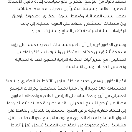
تشهد تحوّلاً من التوسع العمراني نحو سياسات إعادة تأهيل الأنسجة
الحضرية القائمة وتثمينها، مشيراً إلى تحديات عدة منها هشاشة
بعض البنيات العمرانية، وضغط السوق العقاري، وصعوبة التوفيق
بين متطلبات الاستثمار والحفاظ على الهوية المحلية، إلى جانب
الإكراهات البيئية المرتبطة بتغير المناخ واستنزاف الموارد.
وخلص الدكتور كريم إلى أن فاعلية سياسات التجديد تعتمد على رؤية
مندمجة تُنسّق بين مختلف المتدخلين وتشرك الساكنة والفاعلين
المحليين، مع تعزيز آليات الحكامة الترابية لتحقيق العدالة المجالية
وتحسين الخدمات والبنى الأساسية.
قدّم الدكتور إبراهيمي حميد مداخلة بعنوان “التخطيط الحضري والتنمية
المستدامة: حالة مدينة أزرو”، مبنياً تحليلاً تشخيصياً لإكراهات التوسع
العمراني في أزرو وانعكاساته على الأراضي الفلاحية والغطاء الغابوي،
فضلاً عن تراجع النسيج العمراني القديم وضرورة حمايته وتثمينه. ودعا
إلى اعتماد مقاربة بيئية تراعي القدرة الاستيعابية للمجال، وتحافظ على
الموارد المائية والغطاء الغابوي مع توجيه التوسع نحو المجالات الأقل
هشاشة. وقدّم مجموعة من المقترحات العملية تشمل تعزيز أنماط