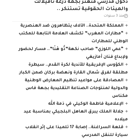
دخول مدرسي متعثر بجهة درعة تافيلالت
والهيئات الحقوقية تستنكر ..
منذ 3 سنوات
المملكة المتحدة.. الآلاف يتظاهرون ضد العنصرية
“مطارات المغرب” تكشف العلامة التابعة للمكتب
الوطني للمطارات
“عمي اللوزي” صاحب نكهة”دُّو هْنَا”.. مسار لحضور
ولإبداع فنان أمازيغي
الكؤوس الإفريقية للأندية لكرة القدم.. سيطرة
مطلقة لفرق شمال القارة ونهضة بركان ضمن الكبار
المصادقة على مواعيد تنظيم المعارض الوطنية
والدولية لمنتوجات الصناعة التقليدية بجهة فاس
مكناس
الإعلامية فاطمة الوكيلي في ذمة الله
جلالة الملك يبرق العاهل البلجيكي بمناسبة عيد
ميلاده
قلعة السراغنة.. إصابة 17 تلميذا على إثر انقلاب
سيارة للنقل المدرسي