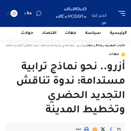
ⴰⵍⴰⵍⴱⴰⴱ
Aa
الخبر كما
ⴰⵍⵎⴰⵖⵔⵉⴱⵢⴰ
هو...
الرئيسية
سياسة
جهات
اقتصاد
حوادث
الألباب المغربية
>
Blog
>
جهات
>
أزرو.. نحو نماذج ترابية مستدامة: ندوة تناقش التجديد الحضري 
جهات
أزرو.. نحو نماذج ترابية
مستدامة: ندوة تناقش
التجديد الحضري
وتخطيط المدينة