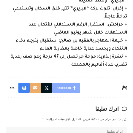
“لابريري” وسط المدينة
إفران: تلوث بركة “لابريري” تثير قلق السكان وتستدعي
تدخلاً عاجلاً
مراكش.. استقرار الرقم الاستدلالي للأثمان عند
الاستهلاك خلال شهر يونيو الماضي
خيمة المهاجر بالفقيه بن صالح: استقبال يترجم دفء
الانتماء ويجسد عناية خاصة بمغاربة العالم
نشرة إنذارية: موجة حر تصل إلى 47 درجة وعواصف رعدية
تضرب عدة أقاليم بالمملكة
Facebook
اترك تعليقا
لن يتم نشر عنوان بريدك الإلكتروني.
الحقول الإلزامية مشار إليها بـ
*