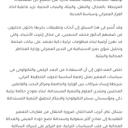
توظيف حساسات رقمية متصلة قادرة على تجميع كل المعطيات
المرتبطة بالمجال، والتنقل، والبيئة، والبنيات التحتية، تزيد فاعلية اتخاذ
القرار العمراني وسياسة المدينة.
وقد أُشير في هذا السياق إلى أبحاث وتطبيقات يجريها باحثون محليون،
من ضمنهم الدكتور محمد الشعيبي، في مجال إنترنت الأشياء، والتي
قد تهيئ أرضية لبناء منظومات ترابية ذكية تعتمد على بيانات ضخمة
وتحليل تنبؤي يعزز الاستباقية في التدبير العمراني وإدارة المخاطر
المجالية والبيئية.
خلص المتدخلون إلى أن الاستفادة من البعد الرقمي والتكنولوجي في
سياسات التعمير تمثل رافعة أساسية لتجويد التخطيط الترابي،
شريطة إرساء شراكات بين الوزارة والجامعة ومراكز البحث والفاعلين
المحليين ومنتدى العلوم والتنمية المستدامة، لبناء نموذج حكامة ترابية
ذكي ومؤسساتي يسخر التكنولوجيا والابتكار لتحقيق التنمية المستدامة.
بشكل عام، أبرزت المداخلتان ضرورة الانتقال من مقاربات التعمير
التقليدية إلى نماذج أكثر شمولية واستدامة تضع جودة العيش والعدالة
المجالية في قلب السياسات الترابية، مع التركيز على إشراك الساكنة