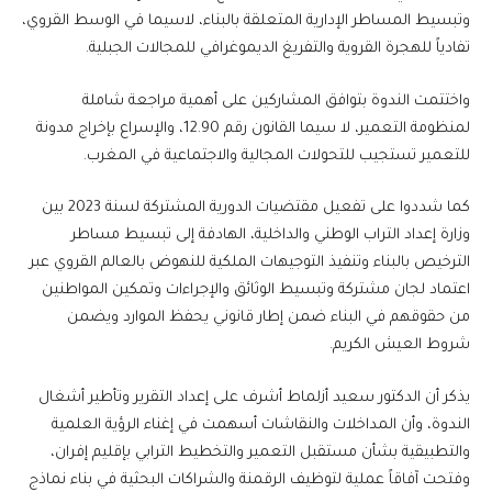
وتبسيط المساطر الإدارية المتعلقة بالبناء، لاسيما في الوسط القروي،
تفادياً للهجرة القروية والتفريغ الديموغرافي للمجالات الجبلية.
واختتمت الندوة بتوافق المشاركين على أهمية مراجعة شاملة
لمنظومة التعمير، لا سيما القانون رقم 12.90، والإسراع بإخراج مدونة
للتعمير تستجيب للتحولات المجالية والاجتماعية في المغرب.
كما شددوا على تفعيل مقتضيات الدورية المشتركة لسنة 2023 بين
وزارة إعداد التراب الوطني والداخلية، الهادفة إلى تبسيط مساطر
الترخيص بالبناء وتنفيذ التوجيهات الملكية للنهوض بالعالم القروي عبر
اعتماد لجان مشتركة وتبسيط الوثائق والإجراءات وتمكين المواطنين
من حقوقهم في البناء ضمن إطار قانوني يحفظ الموارد ويضمن
شروط العيش الكريم.
يذكر أن الدكتور سعيد أزلماط أشرف على إعداد التقرير وتأطير أشغال
الندوة، وأن المداخلات والنقاشات أسهمت في إغناء الرؤية العلمية
والتطبيقية بشأن مستقبل التعمير والتخطيط الترابي بإقليم إفران،
وفتحت آفاقاً عملية لتوظيف الرقمنة والشراكات البحثية في بناء نماذج