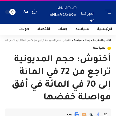
ⴰⵍⴰⵍⴱⴰⴱ
Aa
الخبر كما
ⴰⵍⵎⴰⵖⵔⵉⴱⵢⴰ
هو...
الرئيسية
سياسة
جهات
اقتصاد
حوادث
الألباب المغربية
>
Blog
>
سياسة
>
أخنوش: حجم المديونية تراجع من 72 في المائة إلى 70 في المائة في أفق مواصلة خفضها
سياسة
أخنوش: حجم المديونية
تراجع من 72 في المائة
إلى 70 في المائة في أفق
مواصلة خفضها