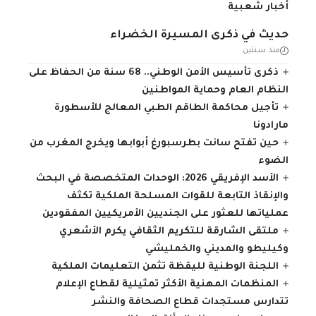
أخبار شعبية
حديث في ذكرى المسيرة الخضراء
منذ سنتين
ذكرى تأسيس الأمن الوطني.. 68 سنة من الحفاظ على
النظام العام وحماية المواطنين
تأجيل محاكمة الطاقم الطبي المعالج للأسطورة
مارادونا
حين تفتح سانت بطرسبورغ أبوابها ويخرج المغرب من
الضوء
الأسد الإفريقي 2026: الوحدات المتخصصة في البحث
والإنقاذ التابعة للقوات المسلحة الملكية تكثف
عملياتها للعثور على الجنديين الأمريكيين المفقودين
ملتقى الشارقة للتكريم الثقافي يكرم الأشعري
وكيليطو والمديني والخمليشي
اللجنة الوطنية لليقظة تثمن التعليمات الملكية
المنظمات المهنية الأكثر تمثيلية لقطاع الإعلام
تتدارس مستجدات قطاع الصحافة والنشر