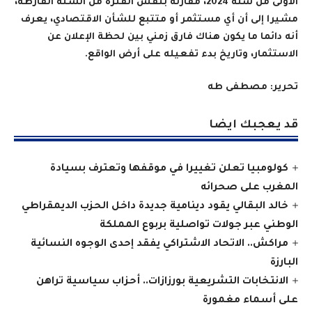
الأولى من سنة 2024، مقارنة بنفس الفترة من السنة الفارطة،
مشيرا إلى أن أي مستثمر أو متتبع للشأن الاقتصادي، يعرف
أنه دائما ما يكون هناك فارق زمني بين لحظة الإعلان عن
الاستثمار، وتاريخ بدء تفعيله على أرض الواقع
.
تحرير: مصطفى طه
قد يعجبك ايضا
كولومبيا تعلن تغييرا في موقفها وتعترف بسيادة
المغرب على صحرائه
خالد البقالي يقود دينامية جديدة داخل الحزب الديمقراطي
الوطني عبر جولات تواصلية بربوع المملكة
مراكش.. الاتحاد الاشتراكي يفقد إحدى الوجوه النسائية
البارزة
الانتخابات التشريعية بورزازات.. أحزاب سياسية تراهن
على أسماء مغمورة