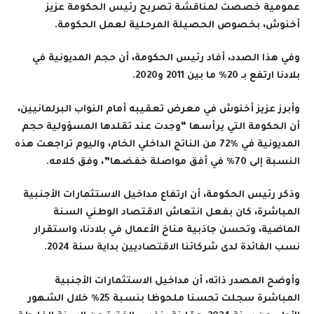
عمومية خصصت لمناقشة تصريح رئيس الحكومة عزيز
أخنوش، بخصوص الحصيلة المرحلية لعمل الحكومة.
وفي هذا الصدد، أفاد رئيس الحكومة، أن حجم المديونية في
بلادنا ارتفع بـ 20% ما بين 2011 و2020
.
وأبرز عزيز أخنوش في معرض تعقيبه أمام النواب البرلمانيين،
أن الحكومة التي يرأسها “وجدت عند تقلدها المسؤولية حجم
المديونية في %72 من الناتج الداخلي الخام، واليوم تراجعت هذه
النسبة إلى 70% في أفق مواصلة خفضها”، وفق كلامه
.
وذكر رئيس الحكومة، أن ارتفاع مداخيل الاستثمارات الأجنبية
المباشرة، كان بفعل انتعاش الاقتصاد الوطني السنة
الماضية، وتحسن جاذبية مناخ الأعمال في بلادنا، واستقرار
نسب الفائدة لدى شركائنا الاقتصاديين بداية سنة 2024
.
وأوضح المصدر ذاته، أن مداخيل الاستثمارات الأجنبية
المباشرة سجلت تحسنا ملحوظا بنسبة 25% خلال الشهور