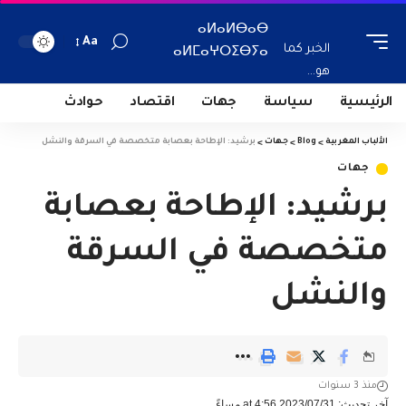
ⴰⵍⴰⵍⴱⴰⴱ
Aa
الخبر كما
ⴰⵍⵎⴰⵖⵔⵉⴱⵢⴰ
هو...
الرئيسية
سياسة
جهات
اقتصاد
حوادث
الألباب المغربية
>
Blog
>
جهات
>
برشيد: الإطاحة بعصابة متخصصة في السرقة والنشل
جهات
برشيد: الإطاحة بعصابة
متخصصة في السرقة
والنشل
منذ 3 سنوات
آخر تحديث: 2023/07/31 at 4:56 مساءً