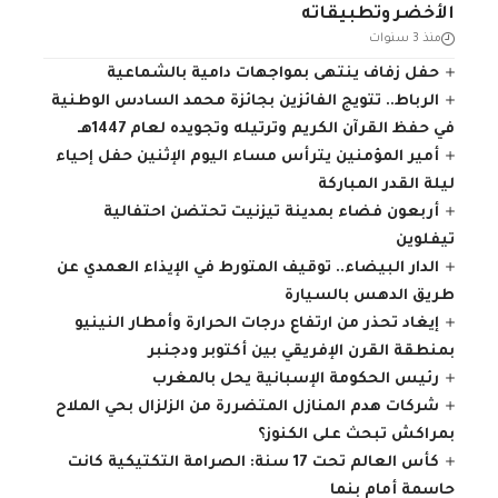
الأخضر وتطبيقاته
منذ 3 سنوات
حفل زفاف ينتهى بمواجهات دامية بالشماعية
الرباط.. تتويج الفائزين بجائزة محمد السادس الوطنية
في حفظ القرآن الكريم وترتيله وتجويده لعام 1447هـ
أمير المؤمنين يترأس مساء اليوم الإثنين حفل إحياء
ليلة القدر المباركة
أربعون فضاء بمدينة تيزنيت تحتضن احتفالية
تيفلوين
الدار البيضاء.. توقيف المتورط في الإيذاء العمدي عن
طريق الدهس بالسيارة
إيغاد تحذر من ارتفاع درجات الحرارة وأمطار النينيو
بمنطقة القرن الإفريقي بين أكتوبر ودجنبر
رئيس الحكومة الإسبانية يحل بالمغرب
شركات هدم المنازل المتضررة من الزلزال بحي الملاح
بمراكش تبحث على الكنوز؟
كأس العالم تحت 17 سنة: الصرامة التكتيكية كانت
حاسمة أمام بنما