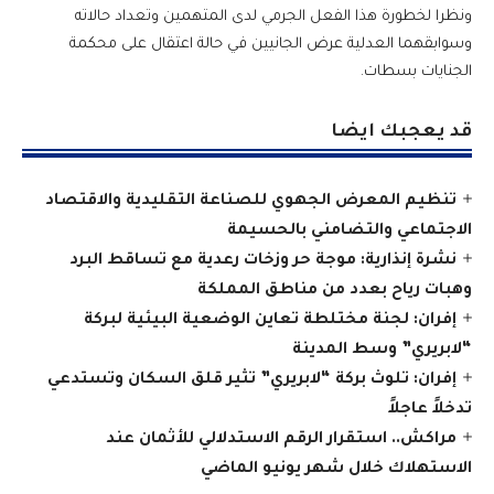
ونظرا لخطورة هذا الفعل الجرمي لدى المتهمين وتعداد حالاته
وسوابقهما العدلية عرض الجانيين في حالة اعتقال على محكمة
الجنايات بسطات.
قد يعجبك ايضا
تنظيم المعرض الجهوي للصناعة التقليدية والاقتصاد
الاجتماعي والتضامني بالحسيمة
نشرة إنذارية: موجة حر وزخات رعدية مع تساقط البرد
وهبات رياح بعدد من مناطق المملكة
إفران: لجنة مختلطة تعاين الوضعية البيئية لبركة
“لابريري” وسط المدينة
إفران: تلوث بركة “لابريري” تثير قلق السكان وتستدعي
تدخلاً عاجلاً
مراكش.. استقرار الرقم الاستدلالي للأثمان عند
الاستهلاك خلال شهر يونيو الماضي