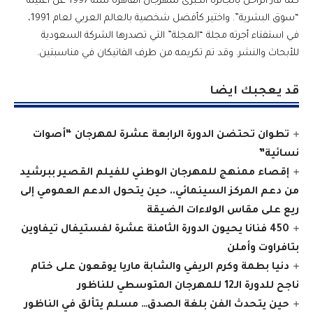
كما فاز الراحل بالجائزة الكبرى لمهرجان القاهرة سنة 1997 عن أغنيته
“سوق البشرية”. واختير كأفضل شخصية بالعالم العربي لعام 1991،
في استفتاء أجرته مجلة “المجلة” التي تصدرها الشركة السعودية
للأبحاث والنشر. وقد تم تكريمه من طرف الفاتيكان في مناسبتين.
قد يعجبك ايضا
تطوان تحتضن الدورة الرابعة عشرة لمهرجان “أصوات
نسائية”
إقصاء ممنهج للمهرجان الوطني للفيلم القصير ببرشيد
من دعم المركز السينمائي.. حين يتحول الدعم العمومي إلى
ريع على مقاس الولاءات الضيقة
450 فنانا يحيون الدورة الثامنة عشرة لفستيفال تيفاوين
بتافراوت وأملن
دنيا بطمة وكرم الريفي والشابة ماريا يوقعون على ختام
ناجح للدورة الـ12 للمهرجان المتوسطي للناظور
حين يتحدث الفن بلغة الصدق… مسلم يتألق في الناظور