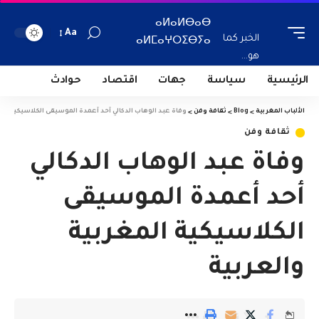
ⴰⵍⴰⵍⴱⴰⴱ
Aa
الخبر كما
ⴰⵍⵎⴰⵖⵔⵉⴱⵢⴰ
هو...
الرئيسية
سياسة
جهات
اقتصاد
حوادث
الألباب المغربية
>
Blog
>
ثقافة وفن
>
وفاة عبد الوهاب الدكالي أحد أعمدة الموسيقى الكلاسيكية الم
ثقافة وفن
وفاة عبد الوهاب الدكالي
أحد أعمدة الموسيقى
الكلاسيكية المغربية
والعربية