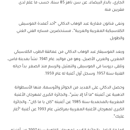
الجاري، بالدار البيضاء، عن سن ناهز 85 سنة، حسب ما علم لدى
مقربين منه.
ونعى فنانون مغاربة عبد الوهاب الدكالي “أحد أعمدة الموسيقى
الكلاسيكية المغربية والعربية”، مستحضرين مساره الفني الغني
والطويل.
ويعد الموسيقار عبد الوهاب الدكالي من عمالقة الطرب الكلاسيكي
المغربي والعربي الأصيل، وهو من مواليد عام 1941. نشأ بمدينة فاس،
وتلقى دروسا في الموسيقى والتمثيل والرسم منذ الصغر. بدأ حياته
الفنية سنة 1957. وسجل أول أغنية له عام 1959.
وحصل الدكالي على العديد من الجوائز والأوسمة، منها الأسطوانة
الذهبية عن أغنيته “ما أنا إلا بشر”، والجائزة الكبرى لمهرجان الأغنية
المغربية بالمحمدية سنة 1985 عن أغنيته “كان يا ما كان”، والجائزة
الكبرى لمهرجان الأغنية المغربية بمراكش عام 1993 عن أغنية “أغار
عليك”.