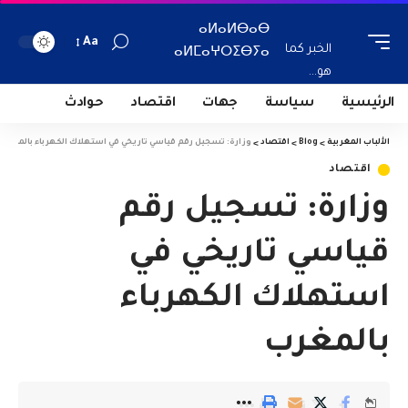
ⴰⵍⴰⵍⴱⴰⴱ
Aa
الخبر كما
ⴰⵍⵎⴰⵖⵔⵉⴱⵢⴰ
هو...
الرئيسية
سياسة
جهات
اقتصاد
حوادث
الألباب المغربية
>
Blog
>
اقتصاد
>
وزارة: تسجيل رقم قياسي تاريخي في استهلاك الكهرباء بالمغرب
اقتصاد
وزارة: تسجيل رقم
قياسي تاريخي في
استهلاك الكهرباء
بالمغرب