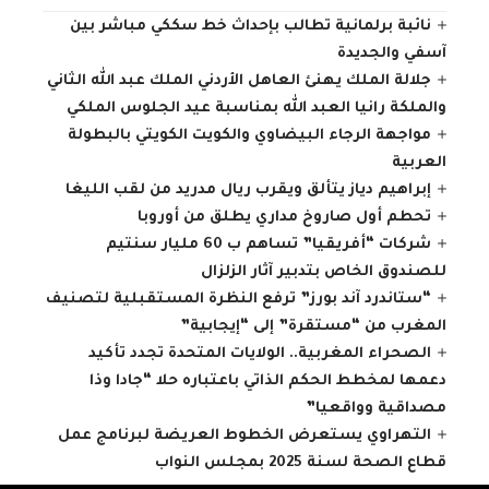
نائبة برلمانية تطالب بإحداث خط سككي مباشر بين
آسفي والجديدة
جلالة الملك يهنئ العاهل الأردني الملك عبد الله الثاني
والملكة رانيا العبد الله بمناسبة عيد الجلوس الملكي
مواجهة الرجاء البيضاوي والكويت الكويتي بالبطولة
العربية
إبراهيم دياز يتألق ويقرب ريال مدريد من لقب الليغا
تحطم أول صاروخ مداري يطلق من أوروبا
شركات “أفريقيا” تساهم ب 60 مليار سنتيم
للصندوق الخاص بتدبير آثار الزلزال
“ستاندرد آند بورز” ترفع النظرة المستقبلية لتصنيف
المغرب من “مستقرة” إلى “إيجابية”
الصحراء المغربية.. الولايات المتحدة تجدد تأكيد
دعمها لمخطط الحكم الذاتي باعتباره حلا “جادا وذا
مصداقية وواقعيا”
التهراوي يستعرض الخطوط العريضة لبرنامج عمل
قطاع الصحة لسنة 2025 بمجلس النواب