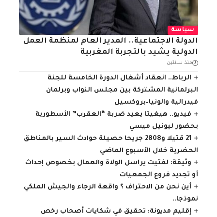
سياسة
الدولة الاجتماعية.. المدير العام لمنظمة العمل
الدولية يشيد بالتجربة المغربية
منذ سنتين
الرباط.. انعقاد أشغال الدورة الخامسة للجنة
البرلمانية المشتركة بين مجلس النواب وبرلمان
فيدرالية والونيا–بروكسيل
فيديو.. هيغيتا يعيد ضربة “العقرب” الأسطورية
بحضور ليونيل ميسي
21 قتيلا و2808 جريحا حصيلة حوادث السير بالمناطق
الحضرية ‏خلال الأسبوع الماضي
وثيقة: لفتيت يراسل الولاة والعمال بخصوص إحداث
أو تجديد فروع الجمعيات
أين نحن من الاحتراف ؟ واقعة الرجاء والجيش الملكي
نموذجا..
إقليم مديونة: تحقيق في شكايات أصحاب رخص