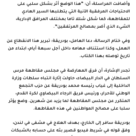
وأضافت المراسلة، أن: “هذا الوضع أثر بشكل سلبي على
الاحتياجات المرفقية الآنية التي يتطلبها السير العادي
للمقاطعة، كما شكل شللا تاما بمختلف المرافق الإدارية،
الشيء الذي أضر بمصالح المرتفقين”.
وفي ختام الرسالة، دعا العامل، بودريقة: تبرير هذا الانقطاع عن
العمل، وكذا استئناف مهامه داخل أجل سبعة أيام، ابتداء من
تاريخ توصله بهذا الكتاب.
تجدر الإشارة، أن
فرق المعارضة في مجلس مقاطعة مرس
السلطان في الدار البيضاء، حاولت إثارة انتباه سلطات وزارة
الداخلية إلى غياب رئيسه محمد بودريقة عن حزب التجمع
الوطني للأحرار، ورئيس فريق الرجاء البيضاوي لكرة القدم،
المتكرر عن مجلس المقاطعة لما يزيد عن شهرين. وضع يؤثر
سلبا على مصالح المواطنين في هذه المقاطعة
.
بودريقة سافر إلى الخارج، بهدف العلاج في مشفى في لندن،
وفق قوله في شريط فيديو قصير بثه على حسابه بالشبكات