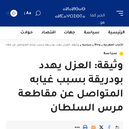
ⴰⵍⴰⵍⴱⴰⴱ
Aa
الخبر كما
ⴰⵍⵎⴰⵖⵔⵉⴱⵢⴰ
هو...
الرئيسية
سياسة
جهات
اقتصاد
حوادث
الألباب المغربية
>
Blog
>
سياسة
>
وثيقة: العزل يهدد بودريقة بسبب غيابه المتواصل عن مقاطع
سياسة
وثيقة: العزل يهدد
بودريقة بسبب غيابه
المتواصل عن مقاطعة
مرس السلطان