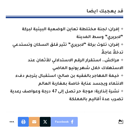
قد يعجبك ايضا
إفران: لجنة مختلطة تعاين الوضعية البيئية لبركة
“لابريري” وسط المدينة
إفران: تلوث بركة “لابريري” تثير قلق السكان وتستدعي
تدخلاً عاجلاً
مراكش.. استقرار الرقم الاستدلالي للأثمان عند
الاستهلاك خلال شهر يونيو الماضي
خيمة المهاجر بالفقيه بن صالح: استقبال يترجم دفء
الانتماء ويجسد عناية خاصة بمغاربة العالم
نشرة إنذارية: موجة حر تصل إلى 47 درجة وعواصف رعدية
تضرب عدة أقاليم بالمملكة
Facebook