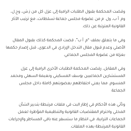
وقضت المحكمة بقبول الطلبات الرامية إلى عزل كل من ز.ش، وح.ل،
وم. آ ب، ول. م من عضوية مجلس جماعة تسلطانت، مع ترتيب الآثار
القانونية المترتبة عن ذلك.
وفي ما يتعلق بملف “م. آ ب”، قضت المحكمة كذلك بقبول المقال
الأصلي وعدم قبول مقال التدخل الإرادي في الدعوى، قبل إصدار حكمها
بعزله من عضوية المجلس الجماعي.
وفي المقابل، رفضت المحكمة الطلبات الأخرى الرامية إلى عزل
المستشارين الجماعيين يوسف المسكيني ونعيمة السهلي ومحمد
المنسوم، مما يعني احتفاظهم بعضويتهم كاملة داخل مجلس
الجماعة.
وتأتي هذه الأحكام في إطار البت في ملفات مرتبطة بتدبير الشأن
المحلي واحترام المقتضيات القانونية والتنظيمية المؤطرة لعمل
الجماعات الترابية، في انتظار ما ستسفر عنه باقي المساطر والإجراءات
القانونية المرتبطة بهذه الملفات.