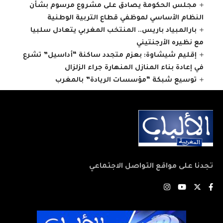
مجلس الحكومة يصادق على مشروع مرسوم بشأن
النظام الأساسي لموظفي قطاع التربية الوطنية
بارالمبياد باريس.. المنتخب المغربي يتعادل سلبيا
مع نظيره الأرجنتيني
إقليم شيشاوة: بعزم متجدد ساكنة “أداسيل” تشرع
في إعادة بناء المنازل المنهارة جراء الزلزال
توسيع شبكة “مؤسسات الريادة” بالمغرب
تجدنا على مواقع التواصل الاجتماعي