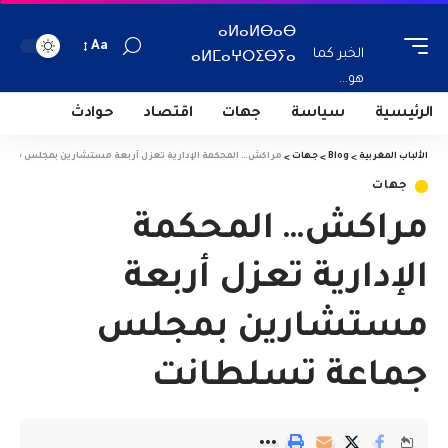
ⴰⵍⴰⵍⴱⴰⴱ
Aa
الخبر كما
ⴰⵍⵎⴰⵖⵔⵉⴱⵢⴰ
هو...
الرئيسية
سياسة
جهات
اقتصاد
حوادث
الألباب المغربية
>
Blog
>
جهات
>
مراكش… المحكمة الإدارية تعزل أربعة مستشارين بمجلس جماع
جهات
مراكش… المحكمة
الإدارية تعزل أربعة
مستشارين بمجلس
جماعة تسلطانت