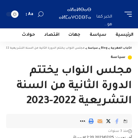
ⴰⵍⴰⵍⴱⴰⴱ
Aa
الخبر كما
ⴰⵍⵎⴰⵖⵔⵉⴱⵢⴰ
هو...
الرئيسية
سياسة
جهات
اقتصاد
حوادث
الألباب المغربية
>
Blog
>
سياسة
>
مجلس النواب يختتم الدورة الثانية من السنة التشريعية 2022-2023
سياسة
مجلس النواب يختتم
الدورة الثانية من السنة
التشريعية 2022-2023
منذ 3 سنوات
آخر تحديث: 2023/07/25 at 2:20 مساءً