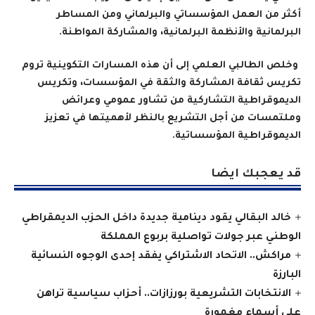
أكثر من العمل المؤسساتي والبرلماني ومن المساطر
البرلمانية والأنظمة البرلمانية، والمشاركة المواطنة
.
وخلص الطالبي العلمي إلى أن هذه المسارات التكوينية تروم
تكريس ثقافة المشاركة والثقة في المؤسسات، وتكريس
الديموقراطية التشاركية من تشاور عمومي وعرائض
وملتمسات من أجل التشريع بالنظر لأهميتها في تعزيز
الديموقراطية المؤسساتية.
قد يعجبك ايضا
خالد البقالي يقود دينامية جديدة داخل الحزب الديمقراطي
الوطني عبر جولات تواصلية بربوع المملكة
مراكش.. الاتحاد الاشتراكي يفقد إحدى الوجوه النسائية
البارزة
الانتخابات التشريعية بورزازات.. أحزاب سياسية تراهن
على أسماء مغمورة