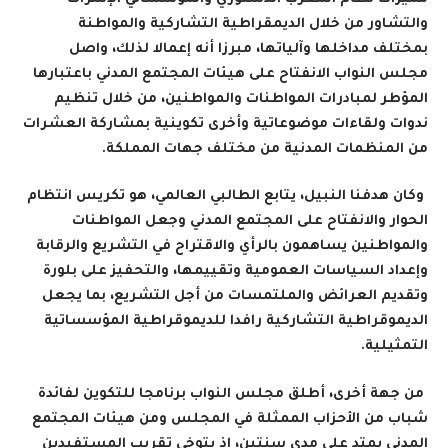
والتشاور من خلال الديمقراطية التشاركية والمواطنة
بمختلف مداخلها وآلياتها، مبرزا أنه إعمالا لذلك، واصل
مجلس النواب الانفتاح على هيئات المجتمع المدني باعتبارها
المؤطر لمبادرات المواطنات والمواطنين، من خلال تنظيم
ندوات ولقاءات موضوعاتية وأخرى تكوينية بمشاركة العشرات
من المنظمات المدنية من مختلف جهات المملكة
.
وكان هدفنا النبيل، يتابع الطالبي العالمي، هو تكريس انتظام
الحوار والانفتاح على المجتمع المدني وجعل المواطنات
والمواطنين يساهمون بالرأي والاقتراح في التشريع والرقابة
وإعداد السياسات العمومية وتقييمها، والتحفيز على بلورة
وتقديم العرائض والملتمسات من أجل التشريع، بما يجعل
الديموقراطية التشاركية رافدا للديموقراطية المؤسساتية
التمثيلية
.
من جهة أخرى، أطلق مجلس النواب برنامجا للتكوين لفائدة
شباب من الأحزاب الممثلة في المجلس ومن هيئات المجتمع
المدني يمتد على مدى سنتين، إذ يتوخى تقريب المستفيدين