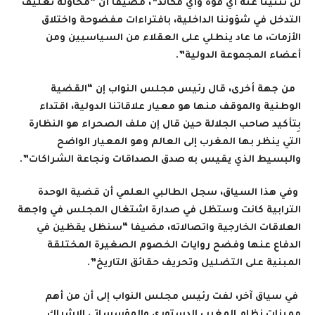
لن تثنينا عنه أي قوة وأي مكائد”، مضيفا أن “محاولة تغليف
التدخل في شؤوننا الداخلية، بافتراءات مفضوحة واختلاق
الأزمات، ما عاد ينطلي على العقلاء من السياسيين ومن
أعضاء المجموعة الدولية”.
من جهة أخرى، قال رئيس مجلس النواب إن “القضية
الوطنية والموقف منها هو معيار علاقاتنا الدولية، اقتداء
بِتأكيد صاحب الجلالة حين قال إن ملف الصحراء هو النظارة
التي ينظر بها المغرب إلى العالم وهو المعيار الواضح
والبسيط الذي يقيس به صدق الصداقات ونجاعة الشراكات”.
وفي هذا السياق، سجل الطالبي العلمي أن قضية الوحدة
الترابية كانت وستظل في صدارة اشتغال المجلس في واجهة
العلاقات الخارجية واتصالاته، مضيفا “سنظل يقظين في
الدفاع عنها وفضح روايات الخصوم الصغيرة المختلقة
المبنية على التضليل وتحريف حقائق التاريخ”.
في سياق آخر، لفت رئيس مجلس النواب إلى أن من أهم
مميزات نظام المغرب الدستوري والمؤسساتي الإشراك