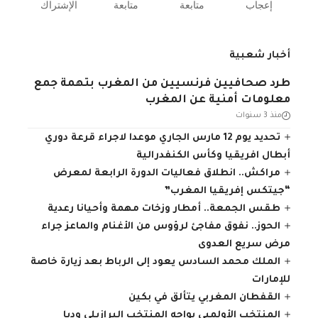
إعجاب
متابعة
متابعة
الإشتراك
أخبار شعبية
طرد صحافيين فرنسيين من المغرب بتهمة جمع
معلومات أمنية عن المغرب
منذ 3 سنوات
تحديد يوم 12 مارس الجاري موعدا لاجراء قرعة دوري
أبطال افريقيا وكأس الكنفدرالية
مراكش.. انطلاق فعاليات الدورة الرابعة لمعرض
“جيتكس إفريقيا المغرب”
طقس الجمعة.. أمطار وزخات مهمة وأحيانا رعدية
الحوز.. نفوق مفاجئ لرؤوس من الأغنام والماعز جراء
مرض سريع العدوى
الملك محمد السادس يعود إلى الرباط بعد زيارة خاصة
للإمارات
القفطان المغربي يتألق في بكين
المنتخب الأولمبي يواجه المنتخب البرازيلي وديا