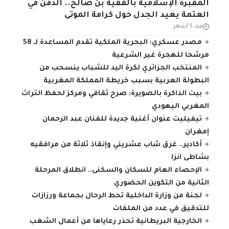
المقبرة الإسلامية بالفقيه بن صالح.. الدفن في
العتمة يعيد الجدل حول كرامة الموتى
منذ 5 أشهر
مصدر عسكري: البحرية الملكية تقدم المساعدة لـ 58
مرشحا للهجرة غير الشرعية
المنتخب الجزائري لكرة اليد للشباب ينسحب من
البطولة العربية بسبب خريطة المملكة المغربية
بيت الذاكرة بالصويرة: صرح ثقافي ومركز لحفظ التراث
المغربي اليهودي
تيفيليت عنوان أغنية جديدة للفنان عبد الرحمان
إمغران
أكادير.. غرق شاب عشريني وإنقاذ ثلاثة من مرافقيه
بشاطى انزا
الإحصاء العام للسكان والسكنى.. انطلاق المرحلة
الثانية من التكوين الحضوري
لجنة من وزارة الداخلية تحط الرحال بجماعة ورزازات
للتدقيق في عدد من الملفات
الخارجية البريطانية تحذر رعاياها من أعمال الشغب