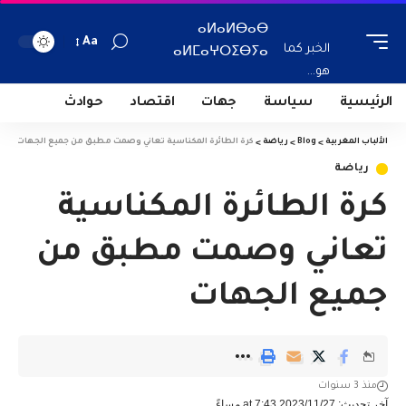
ⴰⵍⴰⵍⴱⴰⴱ
Aa
الخبر كما
ⴰⵍⵎⴰⵖⵔⵉⴱⵢⴰ
هو...
الرئيسية
سياسة
جهات
اقتصاد
حوادث
الألباب المغربية
>
Blog
>
رياضة
>
كرة الطائرة المكناسية تعاني وصمت مطبق من جميع الجهات
رياضة
كرة الطائرة المكناسية
تعاني وصمت مطبق من
جميع الجهات
منذ 3 سنوات
آخر تحديث: 2023/11/27 at 7:43 مساءً