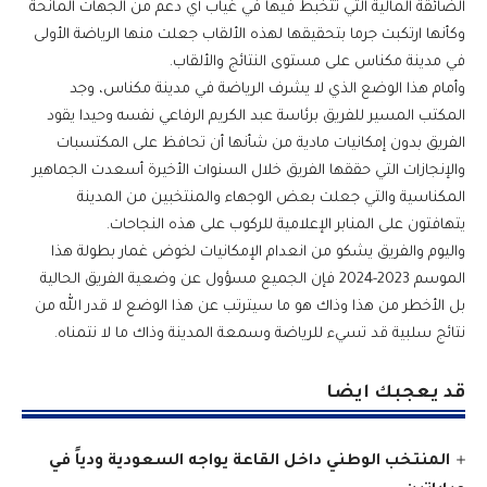
الضائقة المالية التي تتخبط فيها في غياب أي دعم من الجهات المانحة
وكأنها ارتكبت جرما بتحقيقها لهذه الألقاب جعلت منها الرياضة الأولى
في مدينة مكناس على مستوى النتائج والألقاب.
وأمام هذا الوضع الذي لا يشرف الرياضة في مدينة مكناس، وجد
المكتب المسير للفريق برئاسة عبد الكريم الرفاعي نفسه وحيدا يقود
الفريق بدون إمكانيات مادية من شأنها أن تحافظ على المكتسبات
والإنجازات التي حققها الفريق خلال السنوات الأخيرة أسعدت الجماهير
المكناسية والتي جعلت بعض الوجهاء والمنتخبين من المدينة
يتهافتون على المنابر الإعلامية للركوب على هذه النجاحات.
واليوم والفريق يشكو من انعدام الإمكانيات لخوض غمار بطولة هذا
الموسم 2023-2024 فإن الجميع مسؤول عن وضعية الفريق الحالية
بل الأخطر من هذا وذاك هو ما سيترتب عن هذا الوضع لا قدر الله من
نتائج سلبية قد تسيء للرياضة وسمعة المدينة وذاك ما لا نتمناه.
قد يعجبك ايضا
المنتخب الوطني داخل القاعة يواجه السعودية ودياً في