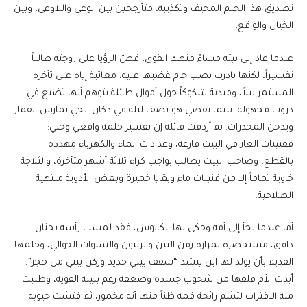
تصديق هذا الحلم المخيف وتكذيبه، متأرجحين بين الوعي واللاوعي، وبين
الخيال والواقع.
​عندما عاد إلى بيته مساءً منهك القوى، قصّ الرؤيا على زوجته طالباً
تفسيراً، لكنها بادرت بصب جام غضبها عليه، معاتبة إياه على تأخره
المستمر ليلاً، ومبدية شكوكاً حول أموال طائلة يتوهم أنها تضيع في
دروب مجهولة، بينما يقضي هو نصف ليله في دكان الحي يمارس القمار
ويدخن المخدرات. ثم أردفت قائلة إن تفسير حلمه واقعي وجلي:
فقنينات الغاز في البيت فارغة، وعدادات الماء والكهرباء مهددة
بالقطع، وصاحب البيت يطالب بواجب كراء ثلاثة أشهر متأخرة، والثلاجة
خاوية تماماً إلا من قنينات ماء وبقايا خميرة وبعض الأدوية منتهية
الصلاحية.
​أما عندما لجأ إلى أمه وحكى لها الكابوس، فقد لمست رأسه بحنان
دافق، مستحضرة بمرارة زمن التين والزيتون والسنوات الخوالي، وحلمها
القديم بأن يولد لها ابن ينشد “سقف بيتي حديد وركن بيتي من حجر”.
أبدت الأم قلقها من شحوب جسده وضغفه رغم بنيته القوية، وطلبت
منه الاقتراب لتشم رائحة فمه ظناً منها أنه مخمور، ثم فتشت جيوبه