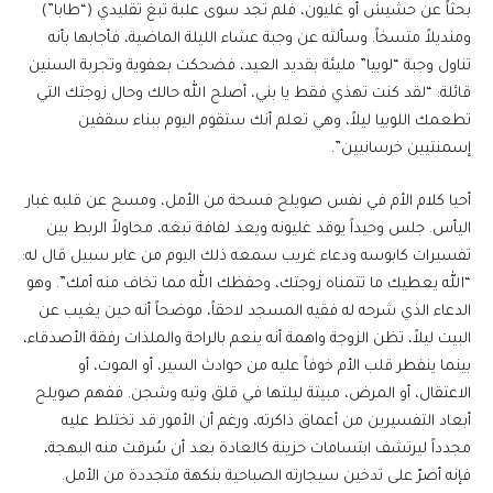
بحثاً عن حشيش أو غليون، فلم تجد سوى علبة تبغ تقليدي (“طابا”)
ومنديلاً متسخاً. وسألته عن وجبة عشاء الليلة الماضية، فأجابها بأنه
تناول وجبة “لوبيا” مليئة بقديد العيد، فضحكت بعفوية وتجربة السنين
قائلة: “لقد كنت تهذي فقط يا بني، أصلح الله حالك وحال زوجتك التي
تطعمك اللوبيا ليلاً، وهي تعلم أنك ستقوم اليوم ببناء سقفين
إسمنتيين خرسانيين”.
​أحيا كلام الأم في نفس صويلح فسحة من الأمل، ومسح عن قلبه غبار
اليأس. جلس وحيداً يوقد غليونه ويعد لفافة تبغه، محاولاً الربط بين
تفسيرات كابوسه ودعاء غريب سمعه ذلك اليوم من عابر سبيل قال له:
“الله يعطيك ما تتمناه زوجتك، وحفظك الله مما تخاف منه أمك”. وهو
الدعاء الذي شرحه له فقيه المسجد لاحقاً، موضحاً أنه حين يغيب عن
البيت ليلاً، تظن الزوجة واهمة أنه ينعم بالراحة والملذات رفقة الأصدقاء،
بينما ينفطر قلب الأم خوفاً عليه من حوادث السير، أو الموت، أو
الاعتقال، أو المرض، مبيتة ليلتها في قلق وتيه وشجن. ففهم صويلح
أبعاد التفسيرين من أعماق ذاكرته، ورغم أن الأمور قد تختلط عليه
مجدداً ليرتشف ابتسامات حزينة كالعادة بعد أن سُرقت منه البهجة،
فإنه أصرّ على تدخين سيجارته الصباحية بنكهة متجددة من الأمل.