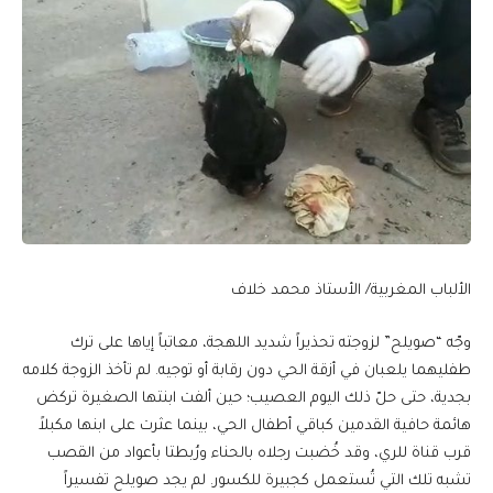
الألباب المغربية/ الأستاذ محمد خلاف
وجّه “صويلح” لزوجته تحذيراً شديد اللهجة، معاتباً إياها على ترك
طفليهما يلعبان في أزقة الحي دون رقابة أو توجيه. لم تأخذ الزوجة كلامه
بجدية، حتى حلّ ذلك اليوم العصيب؛ حين ألفت ابنتها الصغيرة تركض
هائمة حافية القدمين كباقي أطفال الحي، بينما عثرت على ابنها مكبلاً
قرب قناة للري، وقد خُضبت رجلاه بالحناء ورُبطتا بأعواد من القصب
تشبه تلك التي تُستعمل كجبيرة للكسور. لم يجد صويلح تفسيراً