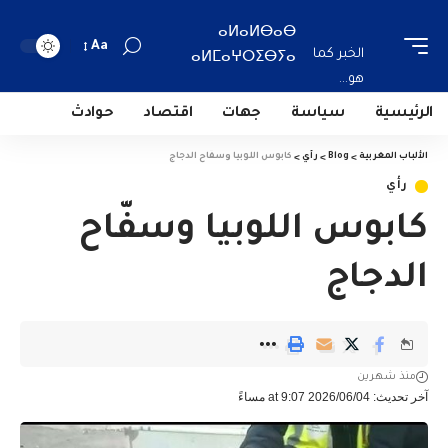
ⴰⵍⴰⵍⴱⴰⴱ
Aa
الخبر كما
ⴰⵍⵎⴰⵖⵔⵉⴱⵢⴰ
هو...
الرئيسية
سياسة
جهات
اقتصاد
حوادث
الألباب المغربية
>
Blog
>
رأي
>
كابوس اللوبيا وسفّاح الدجاج
رأي
كابوس اللوبيا وسفّاح
الدجاج
منذ شهرين
آخر تحديث: 2026/06/04 at 9:07 مساءً