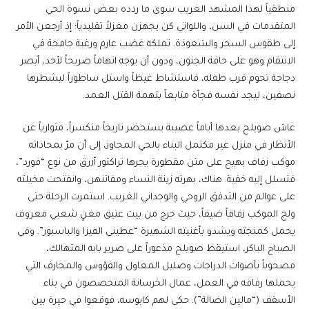
منطقياً لهذا المشهد الغريب سوى ما ردده بعض نسوة الحي
المتقدمات في السن، واللواتي كن يجهزن مغزلاً تقليدياً؛ إذ أرجعن الأمر
إلى طقوس السحر والشعوذة. تملكه غضب عارم ورغبة جامحة في
الانتقام وهو على حافة الجنون، ودون أن يوجه اتهاماً صريحاً لأحد، أبصر
دجاجة تحوم قرب طفله، فاستشاط غيظاً واستل ساطوراً ليشطرها
نصفين، ليجد نفسه فجأة متابعاً بتهمة القتل العمد.
​عاش صويلح بعدها أياماً عصيبة يستحضر تاريخاً منكسراً، متوارياً عن
الأنظار في منزل غير مكتمل البناء بالحي المجاوز، إلى أن مرّ بمحاذاته
موكب زفاف بهيج على متن مقطورة يجرها تراكتور أزرق من نوع “فورد”،
فتسلل إليه خفية. هناك، بهرته زينة النساء ومفاتنهن، وانفتحت مخيلته
على عوالم من التدفق الروحي والوجداني الغريب. استمرت الرحلة حتى
ولج الموكب زقاقاً ضيقاً، حيث خرج من بيت عتيق مغنٍ شعبي معروف
يحمل كمنجته ويشدو بأغنيته الشهيرة “عطيني الفيزا والباسبور”. وفي
الصباح الباكر، استيقظ صويلح مذعوراً على صرير بابه المتهالك،
مصحوباً بأصوات الدراجات وصليل المعاول والفؤوس والمجارف التي
يحملها رفاقه في العمل، عمال الخرسانة المتخصصون في بناء
الأسقف (“مالين الضالة”). حكى لهم كابوسه، فوقعوا في حيرة بين