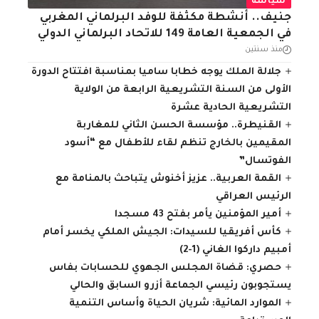
سياسة
جنيف.. أنشطة مكثفة للوفد البرلماني المغربي
في الجمعية العامة 149 للاتحاد البرلماني الدولي
منذ سنتين
جلالة الملك يوجه خطابا ساميا بمناسبة افتتاح الدورة
الأولى من السنة التشريعية الرابعة من الولاية
التشريعية الحادية عشرة
القنيطرة.. مؤسسة الحسن الثاني للمغاربة
المقيمين بالخارج تنظم لقاء للأطفال مع “أسود
الفوتسال”
القمة العربية.. عزيز أخنوش يتباحث بالمنامة مع
الرئيس العراقي
أمير المؤمنين يأمر بفتح 43 مسجدا
كأس أفريقيا للسيدات: الجيش الملكي يخسر أمام
أمبيم داركوا الغاني (1-2)
حصري: قضاة المجلس الجهوي للحسابات بفاس
يستجوبون رئيسي الجماعة أزرو السابق والحالي
الموارد المائية: شريان الحياة وأساس التنمية