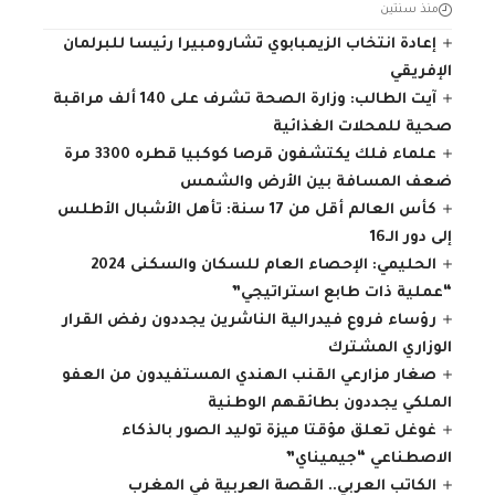
منذ سنتين
إعادة انتخاب الزيمبابوي تشارومبيرا رئيسا للبرلمان
الإفريقي
آيت الطالب: وزارة الصحة تشرف على 140 ألف مراقبة
صحية للمحلات الغذائية
علماء فلك يكتشفون قرصا كوكبيا قطره 3300 مرة
ضعف المسافة بين الأرض والشمس
كأس العالم أقل من 17 سنة: تأهل الأشبال الأطلس
إلى دور الـ16
الحليمي: الإحصاء العام للسكان والسكنى 2024
“عملية ذات طابع استراتيجي”
رؤساء فروع فيدرالية الناشرين يجددون رفض القرار
الوزاري المشترك
صغار مزارعي القنب الهندي المستفيدون من العفو
الملكي يجددون بطائقهم الوطنية
غوغل تعلق مؤقتا ميزة توليد الصور بالذكاء
الاصطناعي “جيميناي”
الكاتب العربي.. القصة العربية في المغرب