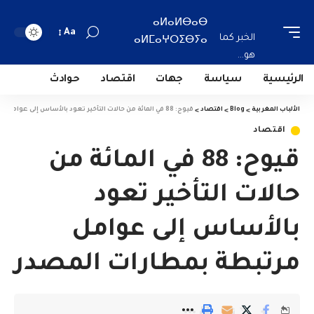
ⴰⵍⴰⵍⴱⴰⴱ
Aa
الخبر كما
ⴰⵍⵎⴰⵖⵔⵉⴱⵢⴰ
هو...
الرئيسية
سياسة
جهات
اقتصاد
حوادث
الألباب المغربية
>
Blog
>
اقتصاد
>
قيوح: 88 في المائة من حالات التأخير تعود بالأساس إلى عوامل مرتبطة بمطارات المصدر
اقتصاد
قيوح: 88 في المائة من
حالات التأخير تعود
بالأساس إلى عوامل
مرتبطة بمطارات المصدر