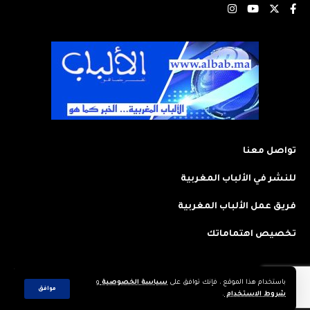
تواصل معنا
للنشر في الألباب المغربية
فريق عمل الألباب المغربية
تخصيص اهتماماتك
باستخدام هذا الموقع ، فإنك توافق على
سياسة الخصوصية
و
2023 © جميع الحقوق محفوظة لجريدة: الألباب المغربية. تم تصميمه وتطويره
موافق
شروط الاستخدام
.
بواسطة
CREAWEB.MA