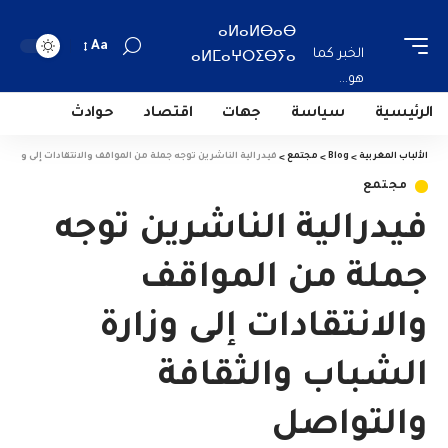
ⴰⵍⴰⵍⴱⴰⴱ
Aa
الخبر كما
ⴰⵍⵎⴰⵖⵔⵉⴱⵢⴰ
هو...
الرئيسية
سياسة
جهات
اقتصاد
حوادث
الألباب المغربية
>
Blog
>
مجتمع
>
فيدرالية الناشرين توجه جملة من المواقف والانتقادات إلى وزارة 
مجتمع
فيدرالية الناشرين توجه
جملة من المواقف
والانتقادات إلى وزارة
الشباب والثقافة
والتواصل