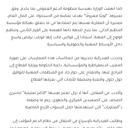
كما اتهمت الوزارة بهندسة منظومة الدعم العمومي بما يخدم، وفق
تعبيرها، “لوبيًا معروفًا” بهدف تمكينه من الاستحواذ على المال العام،
معتبرة أن المقاربة نفسها يتم اعتمادها في ما يتعلق بهيكلة مؤسسة
التنظيم الذاتي، بما يتيح للجهة ذاتها الهيمنة على القرار التأديبي وتنظيم
الولوج إلى المهنة، استنادا إلى قوانين قالت إنها قوبلت برفض واسع
داخل الأوساط المهنية والحقوقية والسياسية.
وجددت الفيدرالية تحذيرها من انعكاسات هذه الممارسات على صورة
المغرب الديمقراطية والمؤسساتية، داعية الحكومة ووزارة القطاع إلى
التراجع عنها، والانفتاح على حوار جاد مع المنظمات المهنية للتوافق
حول حلول واقعية ومنصفة للأزمات التي يعرفها القطاع.
وأكدت، في المقابل، أنها لا تزال تعتبر نفسها “الأكثر تمثيلية” لناشري
الصحف على الصعيدين المركزي والجهوي، رغم ما وصفته
بـ”المناورات” التي استهدفتها خلال السنوات الأربع الماضية.
وطالبت الفيدرالية بالإسراع في الانتقال من نظام الدعم المؤقت إلى