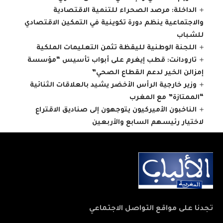
الداخلة: مرصد الصحراء للتنمية الاقتصادية
والاجتماعية ينظم دورة تكوينية في التمكين الاقتصادي
للشباب
اللجنة الوطنية لليقظة تثمن التعليمات الملكية
تارودانت: قطب إيغرم على أبواب تأسيس “مؤسسة
إمزالن الخير لدعم القطاع الصحي”
وزير خارجية الرأس الأخضر يشيد بالعلاقات الثنائية
“الممتازة” مع المغرب
الناخبون الأميركيون يتوجهون إلى صناديق الاقتراع
لاختيار رئيسهم السابع والأربعين
تجدنا على مواقع التواصل الاجتماعي