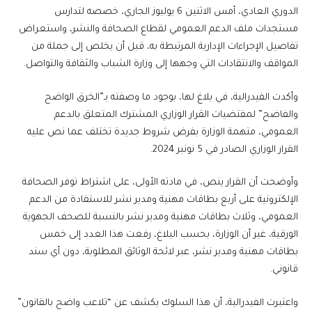
الدوري العادي، أمس الاثنين 6 يوليوز الجاري، خصصه لتدارس
مستجدات ملف الدعم العمومي لقطاع الصحافة والنشر، واستعراض
تفاصيل الإجراءات الإدارية المرتبطة به، قبل أن يخلص إلى جملة من
المواقف والانتقادات التي وجهها إلى وزارة الشباب والثقافة والتواصل.
وأكدت الفيدرالية، في بلاغ لها، بوجود ما وصفته بـ”الخرق الواضح
والفاضح” لمقتضيات القرار الوزاري المشترك المتعلق بالدعم
العمومي، متهمة الوزارة بفرض شروط جديدة تختلف عما نص عليه
القرار الوزاري الصادر في 5 نونبر 2024.
وأوضحت أن القرار ينص، في مادته الأولى، على اشتراط توفر الصحافة
الإلكترونية على أربع بطاقات مهنية ومدير نشر للاستفادة من الدعم
العمومي، وثلاث بطاقات مهنية ومدير نشر بالنسبة للصحف الجهوية
الورقية، غير أن الوزارة، بحسب البلاغ، رفعت هذا العدد إلى خمس
بطاقات مهنية ومدير نشر، عبر لائحة الوثائق المطلوبة، دون أي سند
قانوني.
واعتبرت الفيدرالية، أن هذا السلوك يكشف عن “تلاعب واضح بالقانون”