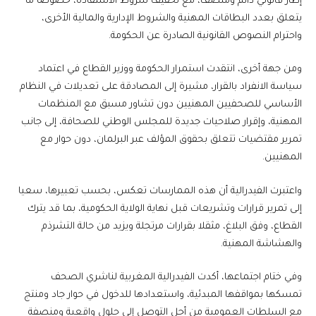
إطار قانوني دائم ومنصف، مع تخفيف شروط الاستفادة، خصوصا ما
يتعلق بعدد البطاقات المهنية والشروط الإدارية والمالية الأخرى،
واحترام النصوص القانونية الصادرة عن الحكومة.
ومن جهة أخرى، انتقدت استمرار الحكومة ووزير القطاع في اعتماد
سياسة الانفراد بالقرار، مشيرة إلى المصادقة على تعديلات في النظام
الأساسي للصحفيين المهنيين دون تشاور مسبق مع المنظمات
المهنية، وإقرار صلاحيات جديدة للمجلس الوطني للصحافة، إلى جانب
تمرير مقتضيات تتعلق بحقوق المؤلف عبر البرلمان، دون حوار مع
المهنيين.
واعتبرت الفيدرالية أن هذه الممارسات تعكس، بحسب تعبيرها، سعيا
إلى تمرير قرارات وتشريعات قبل نهاية الولاية الحكومية، بما قد يترك
القطاع، وفق البلاغ، مثقلا بقرارات مرتجلة ويزيد من حالة التشرذم
والهشاشة المهنية.
وفي ختام اجتماعها، أكدت الفيدرالية المغربية لناشري الصحف
تمسكها بمواقفها المبدئية، واستعدادها للدخول في حوار جاد ومنتج
مع السلطات العمومية من أجل التوصل إلى حلول واقعية ومنصفة