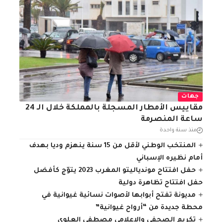
جهات
مقاييس الأمطار المسجلة بالمملكة خلال الـ 24
ساعة المنصرمة
منذ سنة واحدة
المنتخب الوطني لأقل من 15 سنة ينهزم وديا بهدف
أمام نظيره الإسباني
حفل افتتاح موندياليتو المغرب 2023 يتوّج كأفضل
حفل افتتاح تظاهرة دولية
مديونة تفتح أبوابها لأصوات نسائية غيوانية في
محطة جديدة من “أرواح غيوانية”
تكريم الصحفي والإعلامي مصطفى العلوي