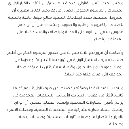
ويمس بمبدأ الأمن القانوني، مذكرة بأنها سبق أن انتقدت القرار الوزاري
المشترك والمرسوم الحكومي الصادر في 22 دجنبر 2023، معتبرة أن
الشروط المتعلقة بعدد البطاقات المهنية مبالغ فيها، خاصة بالنسبة
للصحف الإلكترونية الوطنية والجهوية، ومشددة على أن أي دعم
عمومي ينبغي أن يقوم على العدالة والإنصاف والمساواة، لا على
الهيمنة والإقصاء.
وأضافت أن مرور نحو ثلاث سنوات على صدور المرسوم الحكومي أظهر،
حسب تعبيرها، استمرار الوزارة في “ورطتها التدبيرية”، وعجزها عن
الوفاء بوعودها أو إيجاد حلول واقعية، معتبرة أن ذلك يؤكد صحة
المواقف التي عبرت عنها منذ البداية.
وانتقدت الفيدرالية ما وصفته بإقصائها من طرف الوزارة، رغم كونها
كانت، لأكثر من عقدين، الشريك الأساسي للسلطات العمومية في
برامج تأهيل المقاولات الصحفية وإصلاح القطاع، معتبرة أن الوزارة
رفضت اعتماد مقاربة تشاركية مع المنظمات المهنية، وفضلت الانفراد
بالقرار والانتصار لما وصفته بـ”لوبيات مصلحية” وحسابات ريعية
وهيمنية.