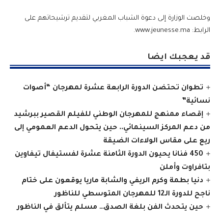
وخلصت الوزارة إلى دعوة الشباب المغربي لتقديم ترشيحاتهم على
الرابط:
www.jeunesse.ma
.
قد يعجبك ايضا
تطوان تحتضن الدورة الرابعة عشرة لمهرجان “أصوات
نسائية”
إقصاء ممنهج للمهرجان الوطني للفيلم القصير ببرشيد
من دعم المركز السينمائي.. حين يتحول الدعم العمومي إلى
ريع على مقاس الولاءات الضيقة
450 فنانا يحيون الدورة الثامنة عشرة لفستيفال تيفاوين
بتافراوت وأملن
دنيا بطمة وكرم الريفي والشابة ماريا يوقعون على ختام
ناجح للدورة الـ12 للمهرجان المتوسطي للناظور
حين يتحدث الفن بلغة الصدق… مسلم يتألق في الناظور