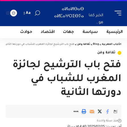
ⴰⵍⴰⵍⴱⴰⴱ
Aa
الخبر كما
ⴰⵍⵎⴰⵖⵔⵉⴱⵢⴰ
هو...
الرئيسية
سياسة
جهات
اقتصاد
حوادث
الألباب المغربية
>
Blog
>
ثقافة وفن
>
فتح باب الترشيح لجائزة المغرب للشباب في دورتها الثانية
ثقافة وفن
فتح باب الترشيح لجائزة
المغرب للشباب في
دورتها الثانية
منذ سنة واحدة
آخر تحديث: 2025/02/25 at 4:40 مساءً