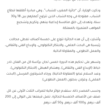
وذكرت الوزارة، أن “جائزة المغرب للشباب”، وهي مبادرة أطلقها قطاع
الشباب، مفتوحة في وجه الشباب الذين تتراوح أعمارهم بين 18 و30
سنة، وتهدف إلى خلق منافسة إبداعية بينهم، وتكريم وتشجيع
المواهب المتميزة بالمملكة.
وأشارت إلى أن هذه الجائزة تتوزع على خمسة أصناف تغطي مجالات
رئيسية هي البحث العلمي، والابتكار التكنولوجي، والإبداع الفني والثقافي،
والعمل التطوعي، والمقاولة الذاتية.
وتسهر على تحكيم هذه الدورة خمس لجان برئاسة كل من الفنان نادر
خياط (الإبداع الفني والثقافي)، وهشام الهبطي (الابتكار التكنولوجي)،
وعبد السلام عبابو (المقاولة الذاتية)، ورجاء الشرقاوي المرسلي (البحث
العلمي)، وغزلان بنجلون (العمل التطوعي).
وحسب المصدر ذاته، ستقدم جوائز مالية للمراتب الثلاث الأولى عن كل
صنف من الأصناف الخمسة للجائزة، تصل قيمتها على التوالي إلى 200
ألف درهم، و100 ألف درهم، و50 ألف درهم.