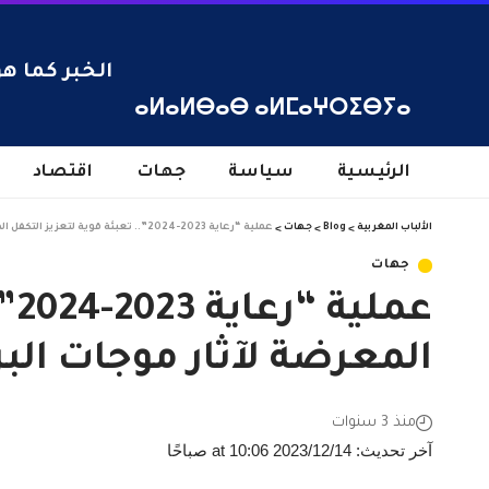
الخبر كما هو
ⴰⵍⴰⵍⴱⴰⴱ ⴰⵍⵎⴰⵖⵔⵉⴱⵢⴰ
الرئيسية
سياسة
جهات
اقتصاد
الألباب المغربية
>
Blog
>
جهات
>
عملية “رعاية 2023-2024”.. تعبئة قوية لتعزيز التكفل الصحي بساكنة المناطق المعرضة لآثار موجات البرد بجهة سوس ماسة
جهات
عم
المعرضة لآثار موجات ا
منذ 3 سنوات
آخر تحديث: 2023/12/14 at 10:06 صباحًا