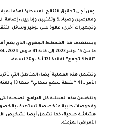
وممرضين وصيادلة وتقنيين وإداريين، إضافة الى
وتجهيزات أخرى، علاوة على توفير وسائل التن
ويستهدف هذا المخطط الجهوي، الذي يهم أقاليم 
“نقطة تجمع” لفائدة 131 ألف و30 نسمة
.
الأمر بـ 41 “نقطة تجمع سكاني” منها 13 بالمناطق “الباردة” و28 بالمناطق “الباردة جدا
وتتضمن هذه العملية كل البرامج الصحية التي 
وفحوصات طبية متخصصة تستهدف بالخصوص ا
هشاشة صحية، كما تشمل أيضا تشخيص الأمراض
الأمراض المزمنة
.