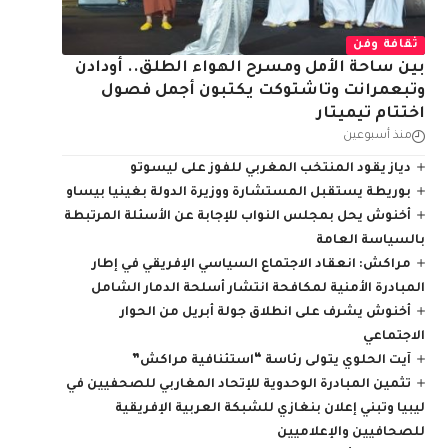
ثقافة وفن
بين ساحة الأمل ومسرح الهواء الطلق.. أودادن
وتبعمرانت وتاشتوكت يكتبون أجمل فصول
اختتام تيميتار
منذ أسبوعين
دياز يقود المنتخب المغربي للفوز على ليسوتو
بوريطة يستقبل المستشارة ووزيرة الدولة بغينيا بيساو
أخنوش يحل بمجلس النواب للإجابة عن الأسئلة المرتبطة
بالسياسة العامة
مراكش: انعقاد الاجتماع السياسي الإفريقي في إطار
المبادرة الأمنية لمكافحة انتشار أسلحة الدمار الشامل
أخنوش يشرف على انطلاق جولة أبريل من الحوار
الاجتماعي
آيت الحلوي يتولى رئاسة “استئنافية مراكش”
تثمين المبادرة الوحدوية للإتحاد المغاربي للصحفيين في
ليبيا وتبني إعلان بنغازي للشبكة العربية الإفريقية
للصحافيين والإعلاميين