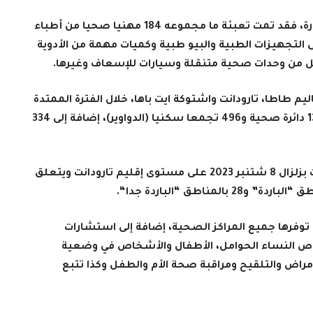
ومن أجل تحقيق النتائج المسطرة لهذه المبادرة، فقد تمت تعبئة ما مجموعه 184 مهنيا صحيا من أطباء
 التجهيزات الطبية والبيو طبية وكميات مهمة من الأدوية
قل من وحدات صحية متنقلة وسيارات للإسعاف وغيرها
.
طاطا، تارودانت واشتوكة ايت باها، خلال الفترة الممتدة
ما بين 15 نونبر 2023 إلى غاية 31 مارس 2024، 134 دائرة صحية و496 تجمعا سكنيا (الدواوير)، إضافة إلى 334
وتشمل هذه العملية أيضا، المناطق التي تأثرت بزلزال 8 شتنبر 2023 على مستوى إقليم تارودانت ويتعلق
“.
توفرها جميع المراكز الصحية، إضافة إلى استشارات
لنساء الحوامل، الأطفال والأشخاص في وضعية
 والتلقيح ومراقبة صحة الأم والطفل وكذا تتبع