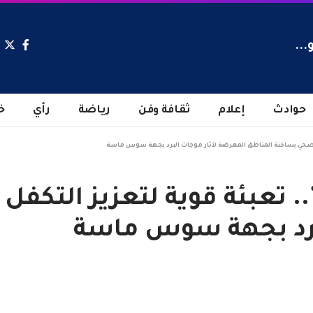
...
حوادث
إعلام
ثقافة وفن
رياضة
رأي
خ
لية “رعاية 2023-2024”.. تعبئة قوية لت
لبرد بجهة سوس ماسة