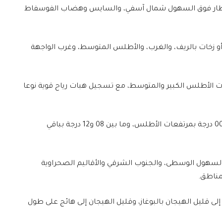
أمطار فوق السهول شمال آسفي، والسايس وهضاب الفوسفاط
زخات بالريف، والغرب، والأطلس المتوسط، وغرب الواجهة
ت الأطلس الكبير والمتوسط، مع تسجيل هبات رياح قوية نوعا
وستتراوح درجات الحرارة الدنيا ما بين ناقص 04 و00 درجة بمرتفعات الأطلس، وما بين 08 و12 درجة بباقي
 بالسهول الوسطى، والجنوب الشرقي والأقاليم الصحراوية
مناطق.
لى قليل الهيجان بالبوغاز، وقليل الهيجان إلى هائج على طول