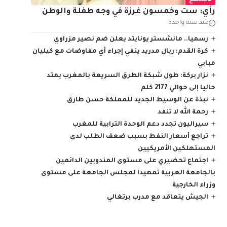
مجتمع
رأي: ست وخمسون غرزة في وجه طفلة والوطن
منذ سنة واحدة
رسميا.. مانشستر يونايتد يعلن ضم نصير مزراوي
كرة القدم: ريال مدريد ينفي إجراء أي مفاوضات مع كيليان
مبابي
نزار بركة: طول شبكة الطرق السريعة بالمغرب يمتد
حاليا إلى حوالي 2177 كلم
نبذة عن الوسيط الجديد للمملكة حسن طارق
رحمة الله لا تنفد
سيراليون تجدد دعم الوحدة الترابية للمغرب
تراجع أسعار النفط بسبب ضعف الطلب لدى
المستهلكين الأمريكيين
اجتماع تحضيري على مستوى المندوبين الدائمين
بالجامعة العربية تمهيدا لمجلس الجامعة على مستوى
وزراء الخارجية
الجيش يتعاقد مع مدرب برتغالي