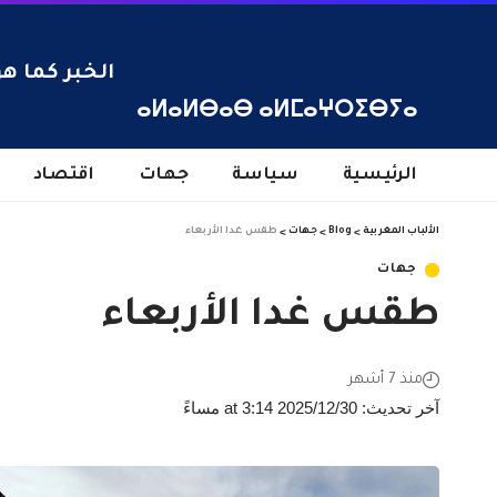
الخبر كما هو
ⴰⵍⴰⵍⴱⴰⴱ ⴰⵍⵎⴰⵖⵔⵉⴱⵢⴰ
الرئيسية
سياسة
جهات
اقتصاد
الألباب المغربية
>
Blog
>
جهات
>
طقس غدا الأربعاء
جهات
طقس غدا الأربعاء
منذ 7 أشهر
آخر تحديث: 2025/12/30 at 3:14 مساءً