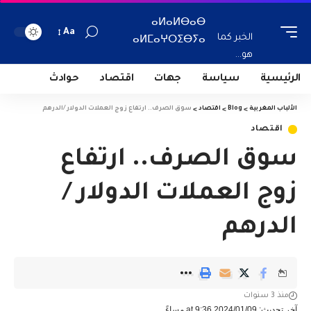
ⴰⵍⴰⵍⴱⴰⴱ
Aa
الخبر كما
ⴰⵍⵎⴰⵖⵔⵉⴱⵢⴰ
هو...
الرئيسية
سياسة
جهات
اقتصاد
حوادث
الألباب المغربية
>
Blog
>
اقتصاد
>
سوق الصرف.. ارتفاع زوج العملات الدولار /الدرهم
اقتصاد
سوق الصرف.. ارتفاع
زوج العملات الدولار /
الدرهم
منذ 3 سنوات
آخر تحديث: 2024/01/09 at 9:36 مساءً