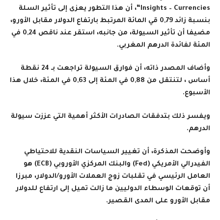
Insights – Currencies
“، أن هذا التطور يعزى إلى تأثير السلة
بنسبة زائد 0,79 قي المائة المرتبط بارتفاع الدولار مقابل الأورو،
مضيفا أن تأثير السيولة، من جانبه، استقر عند ناقص 0,24 في
المئة لفائدة الدرهم المغربي.
وأضاف المصدر ذاته، أن فوارق السيولة تراجعت بـ 24 نقطة
أساس ، لتنتقل من 0,88 في المئة إلى 0,63 في المئة، خلال هذا
الأسبوع.
ويفسر ذلك بتدفقات الصادرات الأكثر أهمية التي عززت سيولة
الدرهم.
وأوضحت المذكرة، أن تغيير السياسات النقدية للاحتياطي
الفيدرالي الأمريكي (
Fed
) والبنك المركزي الأوروبي (
ECB
) هو
العامل الرئيسي في تقلبات زوج العملات الأورو/الدولار، مبرزا
أن توقعات الوسطاء الدوليين ما زالت تميل إلى ارتفاع للدولار
مقابل الأورو على المدى القصير.