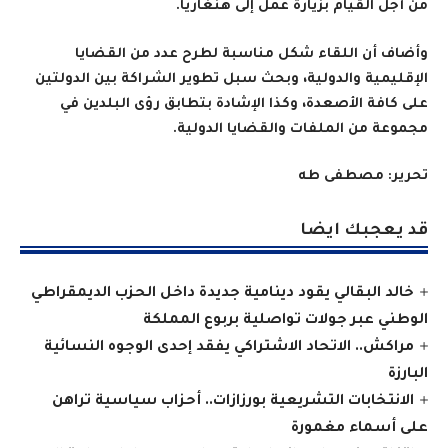
من أجل القيام بزيارة عمل إلى هنغاريا.
وأضاف أن اللقاء شكل مناسبة لطرح عدد من القضايا
الإقليمية والدولية، وبحث سبل تطوير الشراكة بين الدولتين
على كافة الأصعدة، وكذا الإشادة بتطابق رؤى البلدين في
مجموعة من الملفات والقضايا الدولية.
تحرير: مصطفى طه
قد يعجبك ايضا
خالد البقالي يقود دينامية جديدة داخل الحزب الديمقراطي
الوطني عبر جولات تواصلية بربوع المملكة
مراكش.. الاتحاد الاشتراكي يفقد إحدى الوجوه النسائية
البارزة
الانتخابات التشريعية بورزازات.. أحزاب سياسية تراهن
على أسماء مغمورة