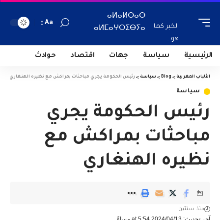
ⴰⵍⴰⵍⴱⴰⴱ
Aa
الخبر كما
ⴰⵍⵎⴰⵖⵔⵉⴱⵢⴰ
هو...
الرئيسية
سياسة
جهات
اقتصاد
حوادث
الألباب المغربية
>
Blog
>
سياسة
>
رئيس الحكومة يجري مباحثات بمراكش مع نظيره الهنغاري
سياسة
رئيس الحكومة يجري
مباحثات بمراكش مع
نظيره الهنغاري
منذ سنتين
آخر تحديث: 2024/04/13 at 5:54 مساءً