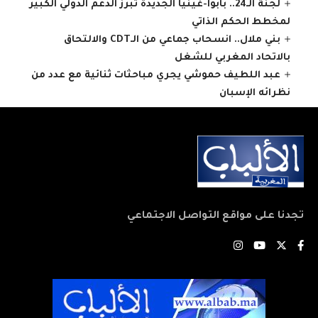
لجنة الـ24.. بابوا-غينيا الجديدة تبرز الدعم الدولي الكبير
لمخطط الحكم الذاتي
بني ملال.. انسحاب جماعي من الـCDT والالتحاق
بالاتحاد المغربي للشغل
عبد اللطيف حموشي يجري مباحثات ثنائية مع عدد من
نظرائه الإسبان
تجدنا على مواقع التواصل الاجتماعي