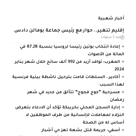
أخبار شعبية
إقليم تنغير.. حوار مع رئيس جماعة بومالن دادس
منذ 3 سنوات
إعادة انتخاب بوتين رئيسا لروسيا بنسبة 87,28 في
المائة من الأصوات
المغرب: توافد أزيد من 992 ألف سائح خلال شهر يناير
2024
أكادير.. السلطات قامت بترحيل ناشطة بيئية فرنسية
لهذا السبب
مسرحية “جوج فجوج” تتألق من جديد في شهر
رمضان
إدارة السجن المحلي بخريبكة تؤكد أن الادعاء بتعرض
النزلاء لمعاملات لاإنسانية من طرف الموظفين لا
أساس له من الصحة
آسفي: جريمة قتل بشعة تهز حي أشبار