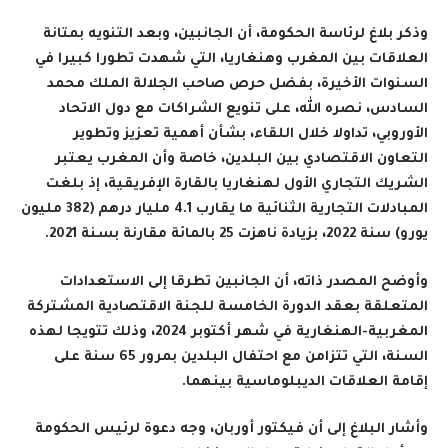
وذكر بلاغ لرئاسة الحكومة، أن الجانبين، وبعد التنويه بمتانة
العلاقات بين المغرب وهنغاريا، التي شهدت تطورا كبيرا في
السنوات الأخيرة، بفضل حرص صاحب الجلالة الملك محمد
السادس، نصره الله، على تنويع الشراكات مع دول الاتحاد
الأوروبي، تداولا خلال اللقاء، بشأن أهمية تعزيز وتطوير
التعاون الاقتصادي بين البلدين، خاصة وأن المغرب يعتبر
الشريك التجاري الأول لهنغاريا بالقارة الإفريقية، إذ بلغت
المبادلات التجارية الثنائية ما يقارب 4.1 مليار درهم (382 مليون
يورو) سنة 2022، بزيادة ناهزت 25 بالمائة مقارنة بسنة 2021.
وأوضح المصدر ذاته، أن الجانبين تطرقا إلى الاستعدادات
المتعلقة بعقد الدورة الخامسة للجنة الاقتصادية المشتركة
المغربية-الهنغارية في شهر أكتوبر 2024، وذلك تتويجا لهذه
السنة، التي تتزامن مع احتفال البلدين بمرور 65 سنة على
إقامة العلاقات الديبلوماسية بينهما.
وأشار البلاغ إلى أن فيكتور أوربان، وجه دعوة لرئيس الحكومة