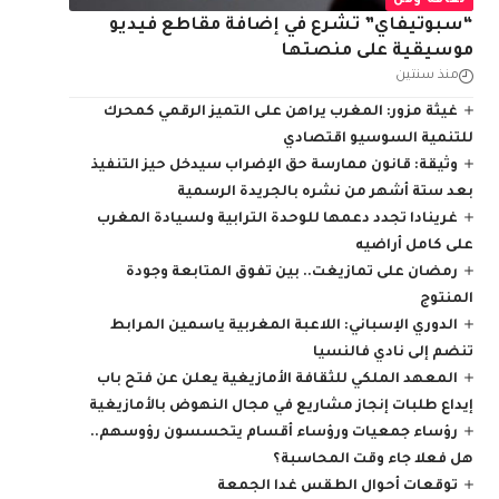
ثقافة وفن
“سبوتيفاي” تشرع في إضافة مقاطع فيديو
موسيقية على منصتها
منذ سنتين
غيثة مزور: المغرب يراهن على التميز الرقمي كمحرك
للتنمية السوسيو اقتصادي
وثيقة: قانون ممارسة حق الإضراب سيدخل حيز التنفيذ
بعد ستة أشهر من نشره بالجريدة الرسمية
غرينادا تجدد دعمها للوحدة الترابية ولسيادة المغرب
على كامل أراضيه
رمضان على تمازيغت.. بين تفوق المتابعة وجودة
المنتوج
الدوري الإسباني: اللاعبة المغربية ياسمين المرابط
تنضم إلى نادي فالنسيا
المعهد الملكي للثقافة الأمازيغية يعلن عن فتح باب
إيداع طلبات إنجاز مشاريع في مجال النهوض بالأمازيغية
رؤساء جمعيات ورؤساء أقسام يتحسسون رؤوسهم..
هل فعلا جاء وقت المحاسبة؟
توقعات أحوال الطقس غدا الجمعة