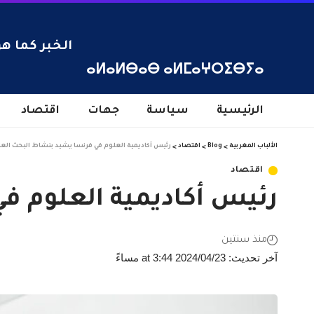
الخبر كما هو
ⴰⵍⴰⵍⴱⴰⴱ ⴰⵍⵎⴰⵖⵔⵉⴱⵢⴰ
الرئيسية
سياسة
جهات
اقتصاد
الألباب المغربية
>
Blog
>
اقتصاد
>
رئيس أكاديمية العلوم في فرنسا يشيد بنشاط البحث الع
اقتصاد
رئيس أكاديمية العلوم ف
منذ سنتين
آخر تحديث: 2024/04/23 at 3:44 مساءً