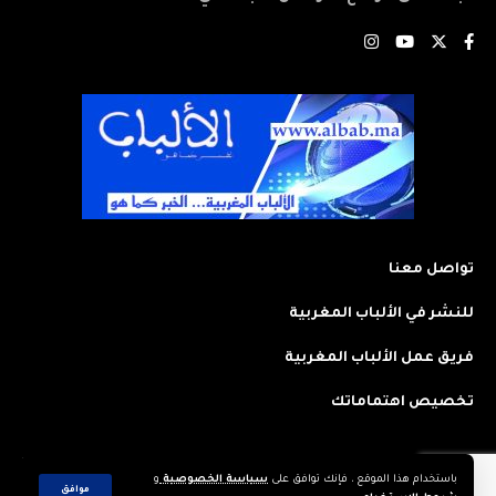
تواصل معنا
للنشر في الألباب المغربية
فريق عمل الألباب المغربية
تخصيص اهتماماتك
باستخدام هذا الموقع ، فإنك توافق على
سياسة الخصوصية
و
2023 © جميع الحقوق محفوظة لجريدة: الألباب المغربية. تم تصميمه وتطويره
موافق