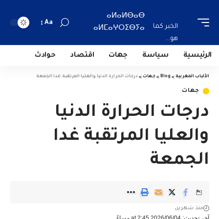
ⴰⵍⴰⵍⴱⴰⴱ
Aa
الخبر كما
ⴰⵍⵎⴰⵖⵔⵉⴱⵢⴰ
هو...
الرئيسية
سياسة
جهات
اقتصاد
حوادث
الألباب المغربية
>
Blog
>
جهات
>
درجات الحرارة الدنيا والعليا المرتقبة غدا الجمعة
جهات
درجات الحرارة الدنيا
والعليا المرتقبة غدا
الجمعة
منذ شهرين
آخر تحديث: 2026/06/04 at 2:45 مساءً