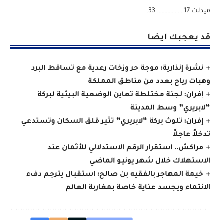
​ميدلت 17……………… 33.
قد يعجبك ايضا
نشرة إنذارية: موجة حر وزخات رعدية مع تساقط البرد
وهبات رياح بعدد من مناطق المملكة
إفران: لجنة مختلطة تعاين الوضعية البيئية لبركة
“لابريري” وسط المدينة
إفران: تلوث بركة “لابريري” تثير قلق السكان وتستدعي
تدخلاً عاجلاً
مراكش.. استقرار الرقم الاستدلالي للأثمان عند
الاستهلاك خلال شهر يونيو الماضي
خيمة المهاجر بالفقيه بن صالح: استقبال يترجم دفء
الانتماء ويجسد عناية خاصة بمغاربة العالم