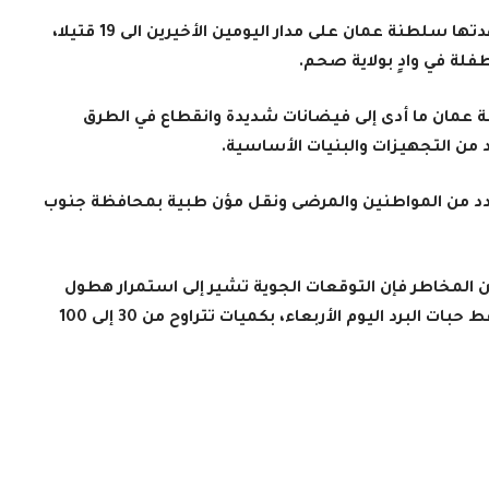
ارتفع عدد ضحايا الفيضانات والسيول التي شهدتها سلطنة عمان على مدار اليومين الأخيرين الى 19 قتيلا،
لة في وادٍ بولاية صحم.
 عمان ما أدى إلى فيضانات شديدة وانقطاع في الطرق
 من التجهيزات والبنيات الأساسية.
عدد من المواطنين والمرضى ونقل مؤن طبية بمحافظة جنوب
من المخاطر فإن التوقعات الجوية تشير إلى استمرار هطول
الأمطار الرعدية الغزيرة المصحوبة برياح، وتساقط حبات البرد اليوم الأربعاء، بكميات تتراوح من 30 إلى 100