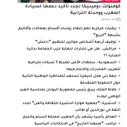
سياسة
كومنولث دومينيكا تجدد تأكيد دعمها لسيادة
المغرب ووحدته الترابية
منذ سنتين
برقيات مركزية تهم إعفاء رؤساء أقسام بعمالات وأقاليم
بشبهة “الريع”
توقيف أربعة أشخاص موالين لتنظيم “داعش”
مراكش.. هل هي إشارات لنهاية حزب الحمامة بدائرة
المنارة ؟؟
السعودية.. سلطات الأمن تضبط 3 شبكات إجرامية
لتهريب المخدرات والاتجار فيها
جهة بني ملال خنيفرة تستعد للمناظرة الوطنية الثانية
حول الجهوية المتقدمة
جلالة الملك يبرق رئيس جمهورية اليونان بمناسبة العيد
الوطني لبلاده
الدشيرة..”جمعية هوارة الدشيرة للثقافة والفن” تجدد
الثقة في نورالدين أو طالب
العالم بأسره يشهد بأن المغرب مملكة السلم والحزم
ترامب: “صنعنا التاريخ” في الانتخابات الرئاسية