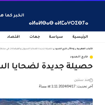
الخبر كما هو
ⴰⵍⴰⵍⴱⴰⴱ ⴰⵍⵎⴰⵖⵔⵉⴱⵢⴰ
الرئيسية
سياسة
جهات
اقتصاد
الألباب المغربية
>
Blog
>
خارج الحدود
>
حصيلة جديدة لضحايا السيول والفيضانات في سلطن
خارج الحدود
حصيلة جديدة لضحايا ال
منذ سنتين
آخر تحديث: 2024/04/17 at 1:11 مساءً