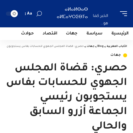
ⴰⵍⴰⵍⴱⴰⴱ
Aa
الخبر كما
ⴰⵍⵎⴰⵖⵔⵉⴱⵢⴰ
هو...
الرئيسية
سياسة
جهات
اقتصاد
حوادث
الألباب المغربية
>
Blog
>
جهات
>
حصري: قضاة المجلس الجهوي للحسابات بفاس يستجوبون رئيسي ال
جهات
حصري: قضاة المجلس
الجهوي للحسابات بفاس
يستجوبون رئيسي
الجماعة أزرو السابق
والحالي