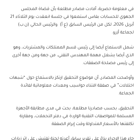
في معلومة حصرية، أفادت مصادر مطلعة بأن قضاة المجلس
الجهوي للحسابات بفاس استمعوا في جلسة انعقدت يوم الثلاثاء 21
أبريل 2026، لكل من الرئيس السابق (ع أ) والرئيس الحالي (ن.ب)
لجماعة أزرو.
شمل الاستماع أيضا إلى رئيس قسم الممتلكات والمشتريات، وهو
الذي أيضا يشغل مهمة المهندس التقني، من جهة ومن جهة أخرى
إلى رئيس مصلحة الصفقات.
وأوضحت المصادر، أن موضوع التحقيق ارتكز بالاستماع حول “شبهات
اختلالات” في صفقة اقتناء حواسيب ومعدات معلوماتية لفائدة
الجماعة.
التحقيق، بحسب مصادرنا مطلعة، بحث في مدى مطابقة الأجهزة
المسلمة للمواصفات التقنية الواردة في دفتر التحملات، ومقارنة
تكلفتها بالأسعار المتداولة وقت إبرام الصفقة.
جاء هذا الإجراء بناءً على تقرير سابق أعدته لجنة تفتيش على إثر زيارات