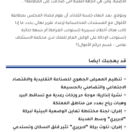
الأصلية، ومن هي الجهة التقنية التي صادقت على المطابقة؟…
ويتوقع، بعد انتهاء جلسة الثلاثاء، أن يقوم قضاة المجلس بمطابقة
الأقوال مع المستندات المحاسباتية لإعداد تقرير نهائي يحدد ما إذا
كانت هناك أخطاء تسييرية (تستوجب الغرامة) أم شبهة جنائية
(تستوجب الإحالة على الوكيل العام للملك لدى محكمة الاستئناف
بفاس – قسم جرائم الأموال)؟.
قد يعجبك ايضا
تنظيم المعرض الجهوي للصناعة التقليدية والاقتصاد
الاجتماعي والتضامني بالحسيمة
نشرة إنذارية: موجة حر وزخات رعدية مع تساقط البرد
وهبات رياح بعدد من مناطق المملكة
إفران: لجنة مختلطة تعاين الوضعية البيئية لبركة
“لابريري” وسط المدينة
إفران: تلوث بركة “لابريري” تثير قلق السكان وتستدعي