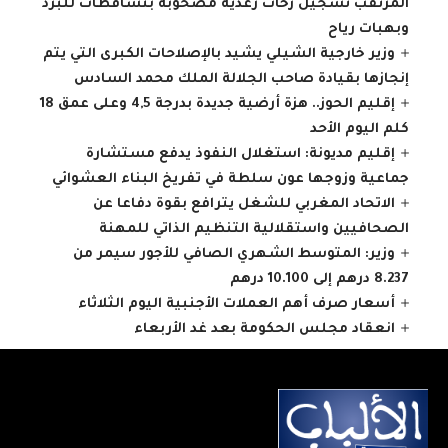
المرتقب تسجيل زخات رعدية مصحوبة بتساقطات للبرد
وبهبات رياح
وزير خارجية الشيلي يشيد بالإصلاحات الكبرى التي يتم
إنجازها بقيادة صاحب الجلالة الملك محمد السادس
إقليم الحوز.. هزة أرضية جديدة بدرجة 4,5 وعلى عمق 18
كلم اليوم الأحد
إقليم مديونة: استغلال النفوذ يدفع مستشارة
جماعية وزوجها عون سلطة في تفريخ البناء العشوائي
الاتحاد المغربي للشغل يترافع بقوة دفاعا عن
الصحافيين واستقلالية التنظيم الذاتي للمهنة
وزير: المتوسط الشهري الصافي للأجور سيمر من
8.237 درهم إلى 10.100 درهم
أسعار صرف أهم العملات الأجنبية اليوم الثلاثاء
انعقاد مجلس الحكومة بعد غد الأربعاء