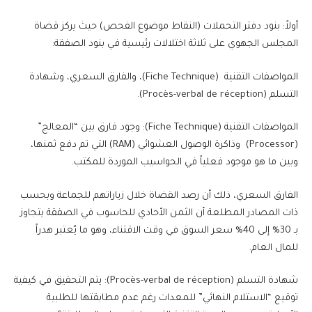
أولاً: بنود دفتر التحملات (النقاط موضوع الفحص) حيث يركز قضاة
المجلس الجهوي على ثلاثة اختلالات رئيسية في بنود الصفقة:
المواصفات التقنية (Fiche Technique)، والفارق السعري، وشهادة
التسلم (Procès-verbal de réception).
المواصفات التقنية (Fiche Technique): وجود فارق بين “المعالج”
(Processor) وذاكرة الوصول العشوائي (RAM) التي تم دفع ثمنها،
وبين ما هو موجود فعلياً في الحواسيب الموردة للمكتب.
الفارق السعري، ذلك أن رصد القضاة خلال زياراتهم للجماعة وبحسب
ذات المصادر المطلعة أن الثمن الأحادي للحاسوب في الصفقة يتجاوز
بـ 30% إلى 40% سعر السوق في وقت الاقتناء، وهو ما يُعتبر هدراً
للمال العام.
شهادة التسلم (Procès-verbal de réception): يتم التحقيق في كيفية
توقيع “الاستلام النهائي” للمعدات رغم عدم مطابقتها للطلبية