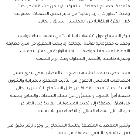
متعددة لمصالح الجماعة، استغرقت أزيد من عشرة أشهر، حيث
رصدت “تجاوزات إدارية ومالية” في تدبير بعض الصفقات العمومية
خلال الفترة الانتقالية بين المجلسين السابق والحالي.
يتركز الاستماع حول “شبهات اختلالات” في صفقة اقتناء حواسيب
ومعدات معلوماتية لفائدة الجماعة، إذ يبحث التحقيق في مدى مطابقة
الأجهزة المسلمة للمواصفات التقنية الواردة في دفتر التحملات،
ومقارنة تكلفتها بالأسعار المتداولة وقت إبرام الصفقة.
فيما يخص طبيعة الجلسة، توضح ذات المصادر، فهي تندرج ضمن
اختصاصات المجلس الجهوي في التأديب المتعلق بالميزانية والشؤون
المالية… حيث يهدف القضاة من خلال الاستماع للرئيسين (الحالي
بصفته آمراً بالصرف والمسؤول عن تسلم المعدات، والسابق بصفته
من أطلق الصفقة) إلى تحديد المسؤوليات الفردية قبل اتخاذ قرار
بالإحالة على القضاء الجنائي أو الاكتفاء بغرامات مالية.
وتشير المعطيات المتعلقة بجلسة الاستماع إلى وجود تركيز دقيق على
ثغرات تقنية ومالية في الصفقة، من بينها: