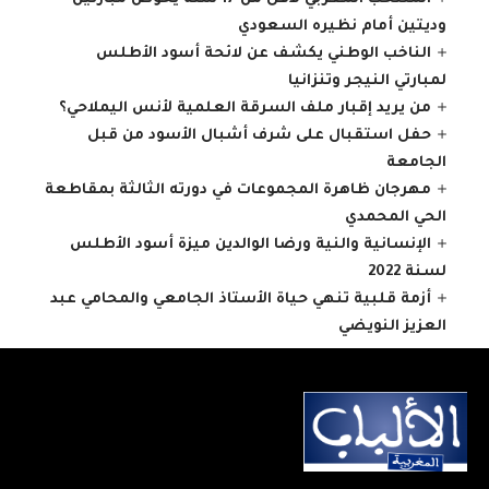
وديتين أمام نظيره السعودي
الناخب الوطني يكشف عن لائحة أسود الأطلس
لمبارتي النيجر وتنزانيا
من يريد إقبار ملف السرقة العلمية لأنس اليملاحي؟
حفل استقبال على شرف أشبال الأسود من قبل
الجامعة
مهرجان ظاهرة المجموعات في دورته الثالثة بمقاطعة
الحي المحمدي
الإنسانية والنية ورضا الوالدين ميزة أسود الأطلس
لسنة 2022
أزمة قلبية تنهي حياة الأستاذ الجامعي والمحامي عبد
العزيز النويضي