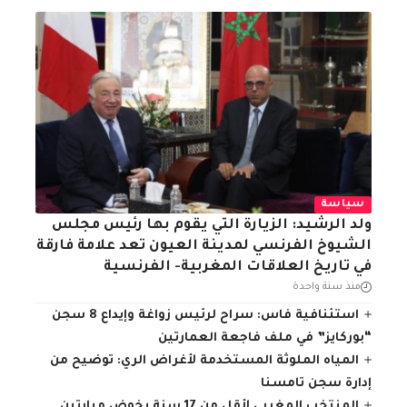
سياسة
ولد الرشيد: الزيارة التي يقوم بها رئيس مجلس
الشيوخ الفرنسي لمدينة العيون تعد علامة فارقة
في تاريخ العلاقات المغربية- الفرنسية
منذ سنة واحدة
استئنافية فاس: سراح لرئيس زواغة وإيداع 8 سجن
“بوركايز” في ملف فاجعة العمارتين
المياه الملوثة المستخدمة لأغراض الري: توضيح من
إدارة سجن تامسنا
المنتخب المغربي لأقل من 17 سنة يخوض مبارتين