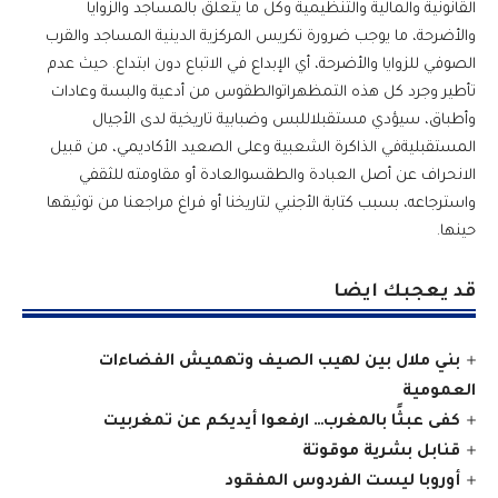
القانونية والمالية والتنظيمية وكل ما يتعلق بالمساجد والزوايا
والأضرحة، ما يوجب ضرورة تكريس المركزية الدينية المساجد والقرب
الصوفي للزوايا والأضرحة، أي الإبداع في الاتباع دون ابتداع. حيث عدم
تأطير وجرد كل هذه التمظهراتوالطقوس من أدعية والبسة وعادات
وأطباق، سيؤدي مستقبلاللبس وضبابية تاريخية لدى الأجيال
المستقبليةفي الذاكرة الشعبية وعلى الصعيد الأكاديمي، من قبيل
الانحراف عن أصل العبادة والطقسوالعادة أو مقاومته للثقفي
واسترجاعه، بسبب كتابة الأجنبي لتاريخنا أو فراغ مراجعنا من توثيقها
حينها.
قد يعجبك ايضا
بني ملال بين لهيب الصيف وتهميش الفضاءات
العمومية
كفى عبثًا بالمغرب… ارفعوا أيديكم عن تمغربيت
قنابل بشرية موقوتة
أوروبا ليست الفردوس المفقود