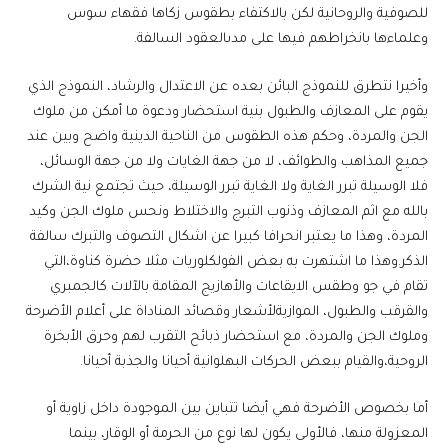
للصوفية والروحانية لكن بالاكتفاء بطقوس زكاها فقهاء سوس
وعلماءها بانخراطهم فيها على مدىالعقود السالفة.
وأخيرا نتطرق للنموذج البائن بعده عن الاعتدال والرشاد، النموذج الذي
يقوم على المعازف والطبول بنية استحضار ودعوة ما أمكن من ملوك
الجن والمردة، وحكم هذه الطقوس من الناحية الدينية واضح وبين عند
جميع المذاهب والطوائف، لا من جهة الغايات ولا من جهة الوسائل،
فلا الوسيلة تبرر الغاية ولا الغاية تبرر الوسيلة، حيث تجتمع نية الشرك
بالله مع اثم المعازف وذنوب التبرج والاختلاط ونحس ملوك الجن وكيد
المردة، وهذا ما يعتبر انحرافا كبيرا عن اشكال التصوف والتبرك سالفة
الذكر.وهذا ما اشتهرت به بعض الفولكلوريات مثلا حضرة كناوة،التي
تقام في جو وطقس الايقاعات والأهازيج المقامة بالآلات كالجمبري
والقرقب والطبول، الموازيةلأشعار وقصائد المناداة على أعلام الأضرحة
وملوك الجن والمردة، مع استحضار ذبائح التقرب لهم وحرق الأبخرة
الروحية،والقيام ببعض الحركات البهلوانية أحيانا والجذبة أحيانا.
أما بخصوص الأضرحة فهي أيضا تتباين بين الموجودة داخل زاوية أو
المعزولة منها، فالأولى يكون لها نوع من الحرمة أو الوقار، بينما