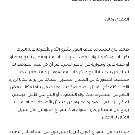
المهدي رحالي
طالما كان للمساجد هدف التنوير بشرع الله وللأضرحة غاية التبرك
بكرامات أوليائه وللزوايا مقصد الحج لبوابات مشرفة على تاريخ وحضارة
أو حقبة غابرة ومتوارية عن حاضر الناس، غير أن كل هذه المقاصد لم
تسلم من سوسة البدع والخرافات، فمفهوم الزاوية بالمغرب جد
متشعب التصورات في المخيال الشعبي، فهناك من يراها مكانا لزيارة
الأجداد كنموذج القبائل الصحراوية مثلا، وهناك من يراها مكانا لبعض
الطقوس المنضوية تحت لواء الشعوذة أو البدع على الأقل، كبعض
نماذج الزوايا في الصويرة وغيرها من مشاتل الأضرحة، وهناك من لا
يرجح لأي منهما ويتفرد بنموذجه، كالنموذج السوسي على سبيل
المثال لا الحصر.
حيث نجد في النموذج القبلي للزوايا يتميز بنوع من المحافظة والضبط