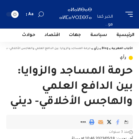
ⴰⵍⴰⵍⴱⴰⴱ
Aa
الخبر كما
ⴰⵍⵎⴰⵖⵔⵉⴱⵢⴰ
هو...
الرئيسية
سياسة
جهات
اقتصاد
حوادث
الألباب المغربية
>
Blog
>
رأي
>
حرمة المساجد والزوايا: بين الدافع العلمي والهاجس الأخلاقي- ديني
رأي
حرمة المساجد والزوايا:
بين الدافع العلمي
والهاجس الأخلاقي- ديني
منذ 3 سنوات
آخر تحديث: 2023/05/18 at 10:46 مساءً