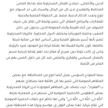
الديني والأخلاقي، حيثلدى القبائل الصحراوية مثلا يلاحظ اللباس
المحافظ والتقليدي لدى كل من الرجال والنساء على حد السواء، مع
تنوع وتعدد الاذكار الدينية، فضلا عن الحمولة العلمية والدينية
للفعاليات والبرنامج المقام، التي يتميز بوليمة التي تقام على شرف
الضيوف من أبناء القبيلة وأبناء العمومة الذين يحجون من داخل
المغرب وخارجه كموريتانيا ومختلف الدول المجاورة. فالزوايا الصحراوية
تتميز بأنها تُسير بمنطق القبلية وعلى أساس انها في ملكية قبيلة
بكاملها، كون غالبية القبيلة لها علاقة قرابة مع الموجود قبره بالزاوية،
وحتى إن كانت زاوية دون ضريح أو مقام نجد لهم علاقة تاريخية تتسم
بالنضال السياسي والفكري والعلمي ضد كل من حاول المس بهم في
الغابر من الأزمنة.
بينما النموذج السوسي يميل أيضا لنوع من المحافظة، مع بعض
المظاهر الصوفية التي تتميز بها كل طائفة مما يصطلح عليهم
ب“الفقراء”، حيث يضاف على المظاهر الموجودة لدى الزوايا الصحراوية
بعض الطقوس كالحضرة الصوفية التي تشتهر لدى المغاربة بلازمة
“الله حي، الله حي، الله حي” والتي لها تناظر مع حلقات الحضرة الصوفية
التي تقام بتركيا، لهذا يمكن القول إن مواسم وزوايا هذه المنطقة تميل