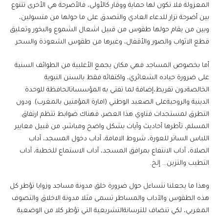
المعزولة فلا تكون لها حماية ووقار كالأولى، فالأضرحة هي الأخرى تتنوع
بين أضرحة تزار للدعاء العادي والتصدق على ما حولها من متسولين،
وبين من يقام حولها طقوس من قبيل اشعال الشموع والبخور وتعليق
قطع الاثواب والصور والأقفال، وغيرها من طقوس الشعوذة والسحر.
أما بخصوص المساجد فهي مكان يجمع الأغلبية من الطوائف السنية
على ضرورة حياده الشعائري، واكتفائه فقط بالسنن النبوية
الخالصةدون تفريط،إضافة لما تفتي به المؤسساتالحافظة للوحدة
الدينية والروحيةعلى الصعيد الوطني (امارة المؤمنين بالمغرب). ودون
التطرق لمستجدات فتاوي هذا العصر، فهناك ضوابط تنظم ارتفاق
المسلم، تأطرها أحاديث وآيات بشكل واضح ومباشر، من قبيل معايير
اللباس الساتر للعورة، شروط الامامة، آداب دخول المسجد، آداب
الصلاة، آداب الانتفاع بمرافق المسجد، آداب الاستماع للخطبة، آداب
التطيب والتزين… إلخ.
وهذا ما يجعلنا نتساءل حول ضرورة خلق مدونة مساجد وزوايا تؤطر كل
هذه الطقوس والآداب والمساطر تسمى مثلا مدونة الاخلاق والتصوف
المغربي، لكي تنضاف للترسانةالتشريعية التي تؤطر كلا من الوضعية