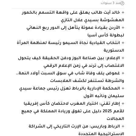
منذ 3 سنوات
خالد آيت طالب يعلق على واقعة التسمم بالخمور
المغشوشة بسيدي علال التازي
الأردن بقيادة عموتة يتأهل إلى الدور ربع النهائي
لبطولة كأس آسيا
انتخاب القيادية نجاة السيمو رئيسة لمنظمة المرأة
الدستورية
الإعلام: بين صناعة البوز ودفن الحقيقة كيف يتحول
الاغتصاب إلى ترند في زمن الإعلام الرقمي
غموض يلف وفاة شاب في سوق السبت أولاد النمة..
والشرطة تستنفر لكشف الملابسات
المحكمة الإدارية بالرباط تعزل رئيس جماعة سيدي
سليمان ونائبه الأول
إطار تقني: اختيار المغرب لاحتضان كأس إفريقيا
للأمم 2025 دليل على تفوق وريادة المملكة في جميع
المجالات
الرباط وباريس: من الإرث التاريخي إلى الشراكة
الاستراتيجية المتجددة