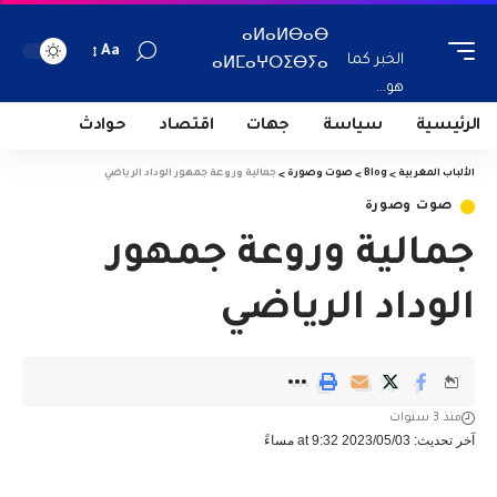
ⴰⵍⴰⵍⴱⴰⴱ
Aa
الخبر كما
ⴰⵍⵎⴰⵖⵔⵉⴱⵢⴰ
هو...
الرئيسية
سياسة
جهات
اقتصاد
حوادث
الألباب المغربية
>
Blog
>
صوت وصورة
>
جمالية وروعة جمهور الوداد الرياضي
صوت وصورة
جمالية وروعة جمهور
الوداد الرياضي
منذ 3 سنوات
آخر تحديث: 2023/05/03 at 9:32 مساءً