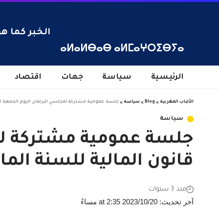
الخبر كما هو
ⴰⵍⴰⵍⴱⴰⴱ ⴰⵍⵎⴰⵖⵔⵉⴱⵢⴰ
الرئيسية
سياسة
جهات
اقتصاد
الألباب المغربية
>
Blog
>
سياسة
>
جلسة عمومية مشتركة لمجلسي البرلمان اليوم الجمعة لتقديم
سياسة
جلسة عمومية مشتركة لم
قانون المالية للسنة المالية 4
منذ 3 سنوات
آخر تحديث: 2023/10/20 at 2:35 مساءً