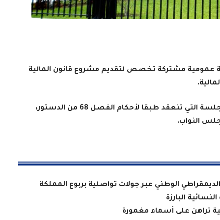
سة عمومية مشتركة تخصص لتقديم مشروع قانون المالية
وذكر بلاغ مشترك لمجلسي البرلمان، أن هذه الجلسة التي تنعقد طبقا لأحكام الفصل 68 من الدستور،
لس النواب.
 الديمقراطي الوطني عبر جولات تواصلية بربوع المملكة
لنسائية البارزة
سية تراهن على أسماء مغمورة