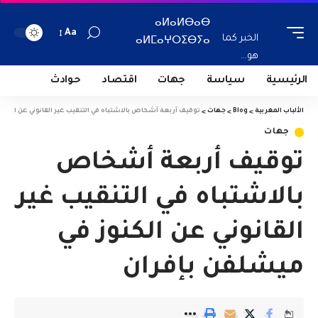
ⴰⵍⴰⵍⴱⴰⴱ
Aa
الخبر كما
ⴰⵍⵎⴰⵖⵔⵉⴱⵢⴰ
هو...
الرئيسية
سياسة
جهات
اقتصاد
حوادث
الألباب المغربية
>
Blog
>
جهات
>
توقيف أربعة أشخاص بالاشتباه في التنقيب غير القانوني عن الكنو
جهات
توقيف أربعة أشخاص
بالاشتباه في التنقيب غير
القانوني عن الكنوز في
ميشلفن بإفران