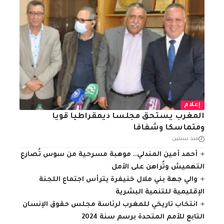
إعلام
المغرب يستحق مجلسا ديمقراطيا قويا
ومتماسكا وشفافا
منذ سنتين
أحمد أمين المندلي.. موهبة مسرحية من سوس تُصارع
التهميش وتُراهن على الأمل
والي جهة بني ملال خنيفرة يترأس اجتماع اللجنة
الإقليمية للتنمية البشرية
انتخاب تاريخي للمغرب لرئاسة مجلس حقوق الإنسان
التابع للأمم المتحدة برسم سنة 2024