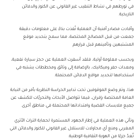
في تورطهم في نشاط التنقيب غير القانوني عن الكنوز والدفائن
التاريخية.
وأفادت مصادر أمنية أن العملية نُفذت بناءً على معلومات دقيقة
جمعت من قبل المصالح المختصة، مما سمح بتحديد موقع
المشتبهين وتأمينهم قبل فرارهم.
وبحسب معلومة أولية، فلقد أسفرت العملية عن حجز سيارة نفعية،
ومعدات حفر وميكانيك، بالإضافة إلى وثائق ومخططات يشتبه في
استخدامها لتحديد مواقع الدفائن المحتملة.
هذا، وتم وضع الموقوفين تحت تدابير الحراسة النظرية بأمر من النيابة
العامة المختصة بإفران، فيما تتواصل الأبحاث والتحريّات للكشف عن
جميع ملابسات القضية وامتداداتها المحتملة في مناطق أخرى.
وتأتي هذه العملية في إطار الجهود المستمرة لحماية التراث الأثري
المغربي ومنع أي محاولات للاستلال غير القانوني للكنوز والدفائن التي
تُعدّ جزءًا من الهوية الثقافية الوطنية.