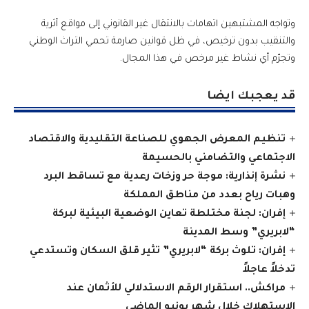
وتواجه المشتبهين اتهامات بالانتقال غير القانوني إلى مواقع أثرية
والتنقيب بدون ترخيص، في ظل قوانين صارمة تحمي التراث الوطني
وتجرّم أي نشاط غير مرخص في هذا المجال.
قد يعجبك ايضا
تنظيم المعرض الجهوي للصناعة التقليدية والاقتصاد
الاجتماعي والتضامني بالحسيمة
نشرة إنذارية: موجة حر وزخات رعدية مع تساقط البرد
وهبات رياح بعدد من مناطق المملكة
إفران: لجنة مختلطة تعاين الوضعية البيئية لبركة
“لابريري” وسط المدينة
إفران: تلوث بركة “لابريري” تثير قلق السكان وتستدعي
تدخلاً عاجلاً
مراكش.. استقرار الرقم الاستدلالي للأثمان عند
الاستهلاك خلال شهر يونيو الماضي