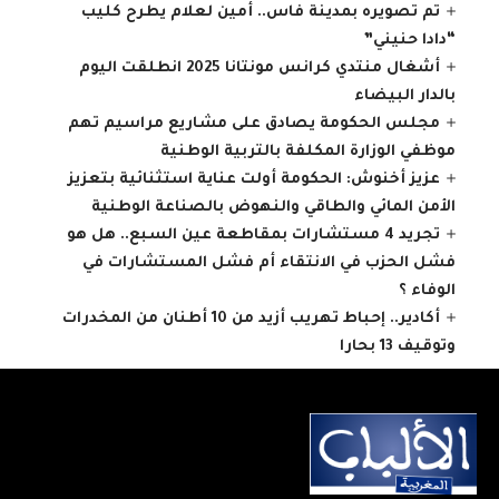
تم تصويره بمدينة فاس.. أمين لعلام يطرح كليب
“دادا حنيني”
أشغال منتدي كرانس مونتانا 2025 انطلقت اليوم
بالدار البيضاء
مجلس الحكومة يصادق على مشاريع مراسيم تهم
موظفي الوزارة المكلفة بالتربية الوطنية
عزيز أخنوش: الحكومة أولت عناية استثنائية بتعزيز
الأمن المائي والطاقي والنهوض بالصناعة الوطنية
تجريد 4 مستشارات بمقاطعة عين السبع.. هل هو
فشل الحزب في الانتقاء أم فشل المستشارات في
الوفاء ؟
أكادير.. إحباط تهريب أزيد من 10 أطنان من المخدرات
وتوقيف 13 بحارا