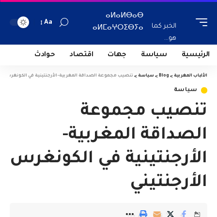
ⴰⵍⴰⵍⴱⴰⴱ
Aa
الخبر كما
ⴰⵍⵎⴰⵖⵔⵉⴱⵢⴰ
هو...
الرئيسية
سياسة
جهات
اقتصاد
حوادث
الألباب المغربية
>
Blog
>
سياسة
>
تنصيب مجموعة الصداقة المغربية-الأرجنتينية في الكونغرس الأ
سياسة
تنصيب مجموعة
الصداقة المغربية-
الأرجنتينية في الكونغرس
الأرجنتيني