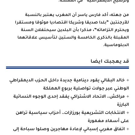
وترسيخ الديمقراطية” في المملكة.
من جهته، أكد فارس ياسر أن المغرب يعتبر بالنسبة
للأرجنتين “بلدا صديقا وشريكا اقتصاديا موثوقا ومستقرا
ويحترم التزاماته”، مذكرا بأن البلدين سيحتفلان السنة
المقبلة بالذكرى الخامسة والستين لتأسيس علاقاتهما
الدبلوماسية.
قد يعجبك ايضا
خالد البقالي يقود دينامية جديدة داخل الحزب الديمقراطي
الوطني عبر جولات تواصلية بربوع المملكة
مراكش.. الاتحاد الاشتراكي يفقد إحدى الوجوه النسائية
البارزة
الانتخابات التشريعية بورزازات.. أحزاب سياسية تراهن
على أسماء مغمورة
اتفاق مغربي إسباني لإعادة مهاجرين وصلوا سباحة إلى