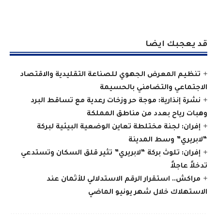
قد يعجبك ايضا
تنظيم المعرض الجهوي للصناعة التقليدية والاقتصاد
الاجتماعي والتضامني بالحسيمة
نشرة إنذارية: موجة حر وزخات رعدية مع تساقط البرد
وهبات رياح بعدد من مناطق المملكة
إفران: لجنة مختلطة تعاين الوضعية البيئية لبركة
“لابريري” وسط المدينة
إفران: تلوث بركة “لابريري” تثير قلق السكان وتستدعي
تدخلاً عاجلاً
مراكش.. استقرار الرقم الاستدلالي للأثمان عند
الاستهلاك خلال شهر يونيو الماضي