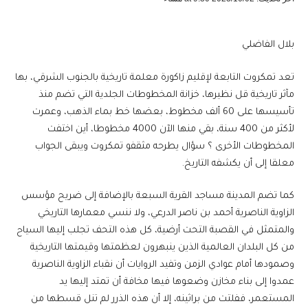
بلال الفاضلي
تعد تمكروت التابعة لإقليم زاكورة معلمة تاريخية بالجنوب الشرقي، بها
مآثر تاريخية قل نظيرها، خزانة المخطوطات الجلدية التي تضم منذ
تأسيسها على 60 ألف مخطوط، بعضها خط بماء الذهب، وعمرت
لأكثر من 400 سنة، بقي منها الآن 4000 مخطوطا، أين اختفت
المخطوطات الأخرى ؟ سؤال يطرحه مثقفو تمكروت ويبقى الجواب
معلقا إلى أن يكشفه التاريخ.
كما تضم المدينة مساجد القرية السبعة بالإضافة إلى ضريح مؤسس
الزاوية الناصرية أحمد بن ناصر الدرعي، ولا ننسي معمارها التاريخي
والمتمثل في القصبة التحت أرضية، كل هذه التحف تجلب إليها السياح
من كل البلدان العالمية الذين ينبهرون لعظمتها وقيمتها التاريخية
وصمودها أمام عوادي الزمن وتفيد الروايات أن نقباء الزاوية الناصرية
عمدوا إلى بناء مخازن وضعوها فيها مخافة أن تمتد إليها يد
المستعمر، ففلتت من براثينه، إلا أن هذه الذرر لم تنل قسطها من