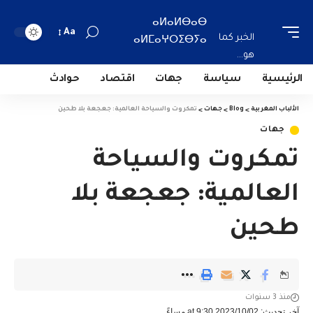
ⴰⵍⴰⵍⴱⴰⴱ
Aa
الخبر كما
ⴰⵍⵎⴰⵖⵔⵉⴱⵢⴰ
هو...
الرئيسية
سياسة
جهات
اقتصاد
حوادث
الألباب المغربية
>
Blog
>
جهات
>
تمكروت والسياحة العالمية: جعجعة بلا طحين‎
جهات
تمكروت والسياحة
العالمية: جعجعة بلا
طحين‎
منذ 3 سنوات
آخر تحديث: 2023/10/02 at 9:30 مساءً