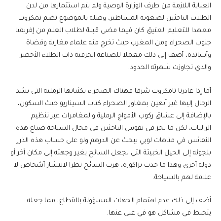
العناية اللازمة من طرف الوزارة الوصية ولم يتم استثمارها من لدن
الطلاب الباحثين لصعوبة المساطير، وصلة بالموضوع تضم تمكروت
معهدا للتعليم العتيق كان فيما مضى قبلة لطلاب العلم من إفريقيا
جنوب الصحراء ومن المغرب حيث تخرج منه علماء مغاربة وقضاة
وأساتذة، أضف إلى ذلك معملا للصناعة الخزفية ذات الطلاء الأخضر
والذي تجاوزت شهرته الحدود.
أما إذا غادرنا تامكروت شرقا فهناك الصحراء بكثبانها الرملية التي يشد
الرحال إليها غير آبهين بمغاور الصحراء كتاب السيناريو حيث السكون،
بالإضافة إلى عشاق ركوب الأمواج الرملية والمغامرات عبر تنظيم
الراليات، لكن ما يحز في نفوس الباحثين في مجال السياحة ضياع هذه
النفائس في متاهات لوبي يبحث عن الدرهم ولو على حساب هذه الذرر
بلجوئه إلى الحيل الخبيثة التي تجعل السائح يغير وجهته إلى مكان آخر أو
دولة أخرى وهذا ما حدث بزاكورة، هرب السائح نظرا لانتشار أشخاص لا
علاقة لهم بالسياحة.
أضف إلى ذلك عدم اهتمام الجهات المسؤولة بالقطاع، مما جعله
يتخبط في مشاكل هو في غنى عنها.