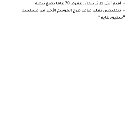
أقدم أنثى طائر يتجاوز عمرها 70 عاما تضع بيضة
نتفليكس تعلن موعد طرح الموسم الأخير من مسلسل
“سكيود غايم”