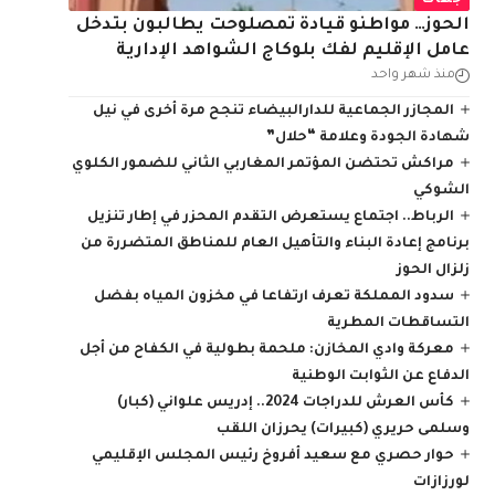
جهات
الحوز… مواطنو قيادة تمصلوحت يطالبون بتدخل
عامل الإقليم لفك بلوكاج الشواهد الإدارية
منذ شهر واحد
المجازر الجماعية للدارالبيضاء تنجح مرة أخرى في نيل
شهادة الجودة وعلامة “حلال”
مراكش تحتضن المؤتمر المغاربي الثاني للضمور الكلوي
الشوكي
الرباط.. اجتماع يستعرض التقدم المحزر في إطار تنزيل
برنامج إعادة البناء والتأهيل العام للمناطق المتضررة من
زلزال الحوز
سدود المملكة تعرف ارتفاعا في مخزون المياه بفضل
التساقطات المطرية
معركة وادي المخازن: ملحمة بطولية في الكفاح من أجل
الدفاع عن الثوابت الوطنية
كأس العرش للدراجات 2024.. إدريس علواني (كبار)
وسلمى حريري (كبيرات) يحرزان اللقب
حوار حصري مع سعيد أفروخ رئيس المجلس الإقليمي
لورزازات