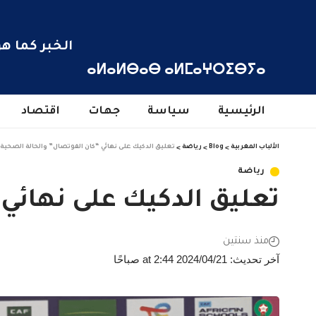
الخبر كما هو
ⴰⵍⴰⵍⴱⴰⴱ ⴰⵍⵎⴰⵖⵔⵉⴱⵢⴰ
الرئيسية
سياسة
جهات
اقتصاد
الألباب المغربية
>
Blog
>
رياضة
>
تعليق الدكيك على نهائي “كان الفوتصال” والحالة الصحية
رياضة
تعليق الدكيك على نهائي
منذ سنتين
آخر تحديث: 2024/04/21 at 2:44 صباحًا