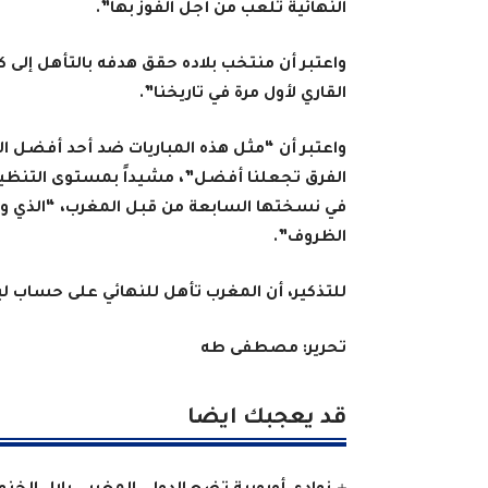
النهائية تُلعب من أجل الفوز بها”.
واعتبر أن منتخب بلاده حقق هدفه بالتأهل إلى 
القاري لأول مرة في تاريخنا”.
واعتبر أن “مثل هذه المباريات ضد أحد أفضل ا
الفرق تجعلنا أفضل”، مشيداً بمستوى التنظيم 
في نسختها السابعة من قبل المغرب، “الذي وف
الظروف”.
للتذكير، أن المغرب تأهل للنهائي على حساب ليبيا (6-0)، فيما تغلبت أنغولا على مص
تحرير: مصطفى طه
قد يعجبك ايضا