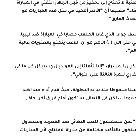
ية لا تحتاج إلى تحفيز من قبل الجهاز التقني في المباراة
لقاء” مضيفا أن “الأكثر أهمية في مثل هذه المباريات هو
تحدث الفارق”.
 جواد، الذي غادر الملعب مصابا في المباراة ضد ليبيا،
تى الآن (..) الأهم هو أن اللاعب يتمتع بمعنويات عالية
لم”.
 المسرار، “إننا تأهلنا إلى المونديال وسنبذل كل ما في
ري للمرة الثالثة على التوالي”.
ا ملحوظا منذ بداية البطولة، حيث قدم أداء جيدا ضد
موعات، لكن في النهائي سنكون أمام فريق آخر بحافز
س، “نحن متحمسون للعب النهائي ضد المغرب، وسنحاول
ون بالتأكيد مختلفة عن مباراة الافتتاح، لأن المباريات