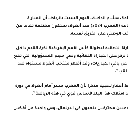
ة، هشام الدكيك، اليوم السبت بالرباط، أن المباراة
النهائية لكأس أمم إفريقيا لكرة القدم داخل القاعة (المغرب 2024) ضد أنغولا، ستكون مختلفة تماما عن
نتخب الوطني على الفريق نفسه.
ة النهائية لبطولة كأس الأمم الإفريقية لكرة القدم داخل
حد 21 أبريل الجاري، “إننا نركز على المباراة النهائية ونعي حجم المسؤولية التي تقع
 عن باقي المباريات، وقد أظهر منتخب أنغولا مستواه ضد
للقب”.
​أعمار لاعبيه مذكرا بأن المغرب خسر أمام أنغولا في دورة
اعبين محترفين يلعبون في البرتغال، وهي واحدة من أفضل