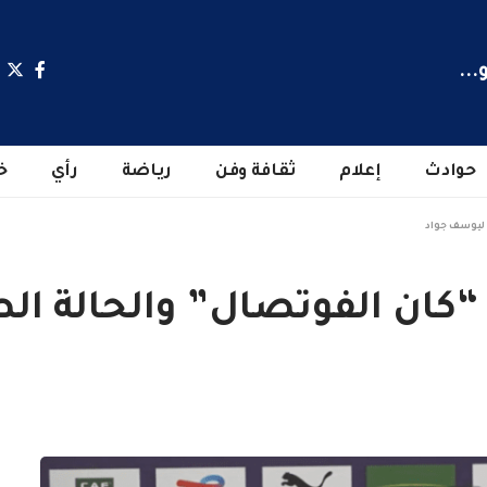
...
حوادث
إعلام
ثقافة وفن
رياضة
رأي
خ
 ليوسف جواد
 “كان الفوتصال” والحالة ا