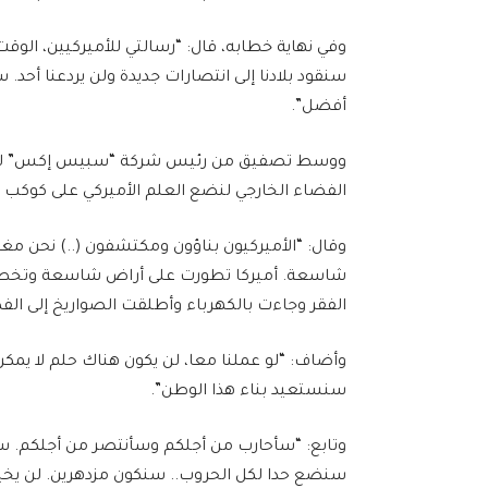
وفي نهاية خطابه، قال: “رسالتي للأميركيين، الوقت
سنقود بلادنا إلى انتصارات جديدة ولن يردعنا أحد.
أفضل”.
ووسط تصفيق من رئيس شركة “سبيس إكس” للصوار
الفضاء الخارجي لنضع العلم الأميركي على كوكب ا
وقال: “الأميركيون بناؤون ومكتشفون (..) نحن مغ
شاسعة. أميركا تطورت على أراض شاسعة وتخطت
الفقر وجاءت بالكهرباء وأطلقت الصواريخ إلى الف
وأضاف: “لو عملنا معا، لن يكون هناك حلم لا يمك
سنستعيد بناء هذا الوطن”.
وتابع: “سأحارب من أجلكم وسأنتصر من أجلكم. 
سنضع حدا لكل الحروب.. سنكون مزدهرين. لن يخيفن