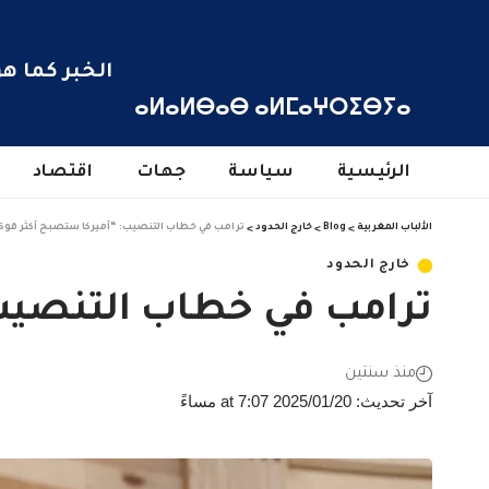
الخبر كما هو
ⴰⵍⴰⵍⴱⴰⴱ ⴰⵍⵎⴰⵖⵔⵉⴱⵢⴰ
الرئيسية
سياسة
جهات
اقتصاد
الألباب المغربية
>
Blog
>
خارج الحدود
>
ترامب في خطاب التنصيب: “أميركا ستصبح أكثر قو
خارج الحدود
ترامب في خطاب التنصيب
منذ سنتين
آخر تحديث: 2025/01/20 at 7:07 مساءً