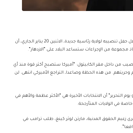
اعتبر الرئيس الأميركي، دونالد ترامب، في كلمته خلال حفل تنصيبه لولاية رئاسية جديدة، الاثنين 20 يناير الجاري، أن
اذ مجموعة من الإجراءات ستساعد البلاد على “الازدهار”.
يب من داخل مقر الكابيتول: “أميركا ستصبح أكثر قوة منذ أي
يتهم. من هذه الحظة وصاعدا، التراجع الأميركي انتهى. لن
وم التحرير” أن الانتخابات الأخيرة هي “الأكثر عظمة والأهم في
 خاصة في الولايات المتأرجحة.
رى زعيم الحقوق المدنية، مارتن لوثر كينغ، طلب ترامب في
قعا”.