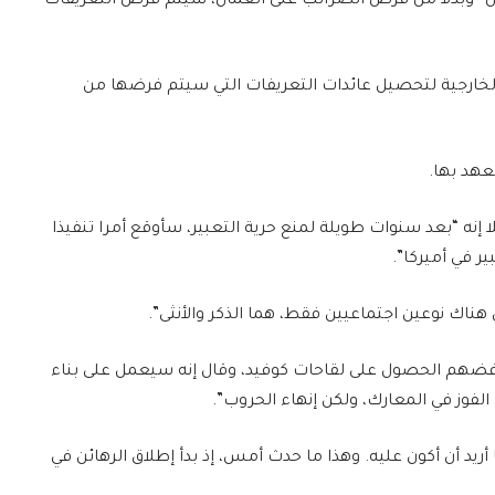
ال “وبدلا من فرض الضرائب على العمال، سيتم فرض التعريفات
خارجية لتحصيل عائدات التعريفات التي سيتم فرضها من
عهد بها.
ا إنه “بعد سنوات طويلة لمنع حرية التعبير، سأوقع أمرا تنفيذا
ر في أميركا”.
ناك نوعين اجتماعيين فقط، هما الذكر والأنثى”.
لرفضهم الحصول على لقاحات كوفيد، وقال إنه سيعمل على بناء
فوز في المعارك، ولكن إنهاء الحروب”.
أريد أن أكون عليه. وهذا ما حدث أمس، إذ بدأ إطلاق الرهائن في