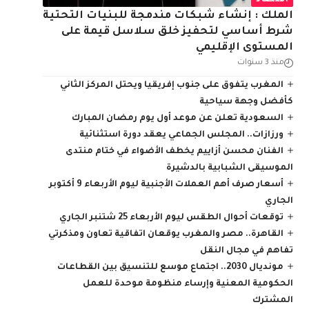
اقتصاد
الملك : إنشاء شبكات مندمجة للبنيات التحتية
شرط أساسي لتحفيز خلق سلاسل قيمة على
المستوى الإقليمي
منذ 3 سنوات
المغرب يتفوق على جنوب إفريقيا ويحتل المركز الثاني
كأفضل وجهة سياحية
السعودية تعلن عن موعد أول يوم رمضان المبارك
ورزازات.. المجلس الجماعي يعقد دورة استثنائية
الفنان محسن أزاييم يخطف الأضواء في ختام منتدى
الموسيقى الشبابية بالدشيرة
أسعار صرف أهم العملات الأجنبية ليوم الأربعاء 9 أكتوبر
الجاري
توقعات أحوال الطقس ليوم الأربعاء 25 شتنبر الجاري
القاهرة.. مصر والمغرب يوقعان اتفاقية تعاون ومذكرتي
تفاهم في مجال النقل
مونديال 2030.. اجتماع موسع للتنسيق بين القطاعات
الحكومية المعنية وإرساء منظومة موحدة للعمل
المشترك