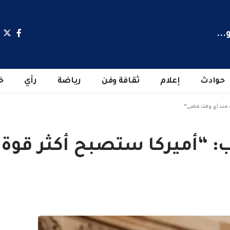
...
حوادث
إعلام
ثقافة وفن
رياضة
رأي
خ
ة منذ أي وقت مضى”
: “أميركا ستصبح أكثر قوة