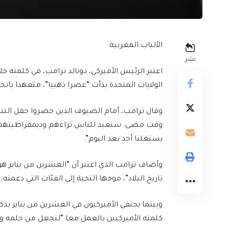
الألباب المغربية
نشر
الولايات المتحدة بدأت “عصرا ذهبيا”، متعهدا باتخ
وقال ترامب، أمام الضيوف الذين حضروا حفل التنص
وقت مضى. سنعيد للناس ثراءهم وديمقراطيتهم وحر
يستغلنا أحد بعد اليوم”.
وأضاف ترامب الذي اعتبر أن “العشرين من يناير هو ي
تاريخ البلاد”، موجها التحية إلى الفئات التي دعمته،
وبينما يحتفي الأميركيون في العشرين من يناير بذك
كلمته الأميركيين بالعمل معا “لنجعل من حلمه وا