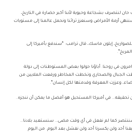
 حان لنتصرف بشجاعة وحيوية لأننا أكبر حضارة في التاريخ،
 سننهي أزمة الأمراض وسنعزز ثرائنا ونحمل عالمنا إلى مستويات
يخ، إيلون ماسك، قال ترامب: “سندفع بأميركا إلى
لمريخ”.
امرون في روحنا. أباؤنا حولوا بعض المستوطنات إلى دولة
 الجبال والصحاري وتخطت المخاطر ورفعت الملايين من
ضاء، وعززت المعرفة وقدمتها لكل إنسان”.
ن تحقيقه… في أميركا المستحيل هو أفضل ما يمكن أن ننجزه..
سننتصر كما لم نفعل في أي وقت مضى… سنستعيد بلادنا…
ا أحد ولن يكسرنا أحد ولن نفشل بعد اليوم. من اليوم