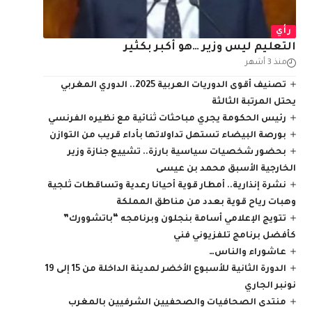
رأي
التعليم ليس وزير …هو أكبر بكثير
منذ 3 أشهر
تصنيف أقوى الدوريات العربية 2025.. الدوري المغربي
يحتل المرتبة الثالثة
رئيس الحكومة يجري مباحثات ثنائية مع نظيره الفرنسي
بورصة البيضاء تستهل تداولاتها بأداء قريب من التوازن
بحضور شخصيات سياسية بارزة.. تشييع جنازة وزير
الخارجية الأسبق محمد بن عيسى
نشرة إنذارية.. أمطار قوية أحيانا رعدية وتساقطات ثلجية
وهبات رياح قوية بعدد من مناطق المملكة
تتويج الإعلامي أسامة بنجلون وبرنامجه “باتشوورك”
كأفضل برنامج تلفزيوني فني
عاشوراء والناس…
الدورة الثانية للأسبوع الأخضر لمدينة الداخلة من 15 إلى 19
نونبر الجاري
منتدى الصحافيات والصحفيين الشرفيين بالمغرب