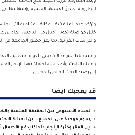
وبعد المداولة، قررت اللجنة منح الباحث الحسين 
الأطروحة، تقديرًا لقيمتها العلمية وإسهامها في إث
وتؤكد هذه المناقشة المكانة المتنامية التي تح
خلال مواصلة تكوين أجيال من الباحثين القادرين عل
والدراسات القرآنية، بما يعزز حضور الجامعة في 
واختتم هذا الموعد الأكاديمي بأجواء احتفالية، الت
وعائلة الباحث وأصدقائه، احتفاءً بهذا الإنجاز ال
إلى رصيد البحث العلمي المغربي.
قد يعجبك ايضا
الحمام الأسبوعي بين الحقيقة العلمية والخرا
رسوم موحدة على الجميع… أين العدالة الاجت
بين الفقر وكثرة الإنجاب: لماذا يدفع الأطفال ث