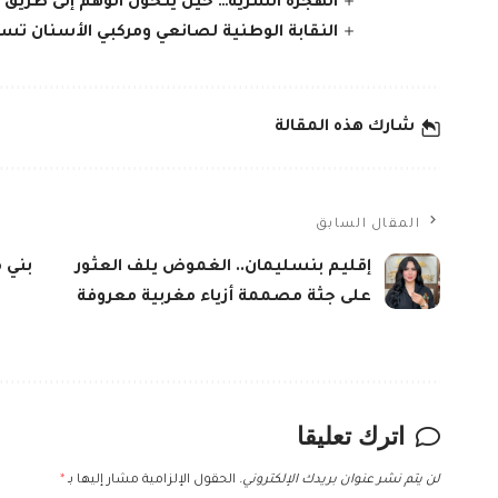
الهجرة السرية… حين يتحول الوهم إلى طريق
النقابة الوطنية لصانعي ومركبي الأسنان تس
شارك هذه المقالة
المقال السابق
إقليم بنسليمان.. الغموض يلف العثور
بني 
على جثة مصممة أزياء مغربية معروفة
اترك تعليقا
لن يتم نشر عنوان بريدك الإلكتروني.
الحقول الإلزامية مشار إليها بـ
*