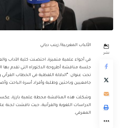
الألباب المغربية/ زينب دياني
نشر
في أجواء علمية متميزة، احتضنت كلية الآداب وال
جلسة مناقشة أطروحة الدكتوراه التي تقدم بها ال
تحت عنوان: “الدلالة اللفظية في الخطاب القرآ
جامعيين وباحثين وطلبة وأفراد أسرة الباحث وأصد
وشكلت هذه المناقشة محطة علمية بارزة، عكست ال
الدراسات اللغوية والقرآنية، حيث ناقشت لجنة عل
المعرفي.